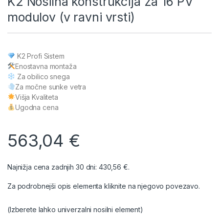
K2 Nosilna konstrukcija za 16 PV
modulov (v ravni vrsti)
K2 Profi Sistem
Enostavna montaž
a
Za obilico snega
Za močne sunke vetra
Višja Kvaliteta
Ugodna cena
563,04
€
Najnižja cena zadnjih 30 dni:
430,56
€
.
Za podrobnejši opis elementa kliknite na njegovo povezavo.
(Izberete lahko univerzalni nosilni element)