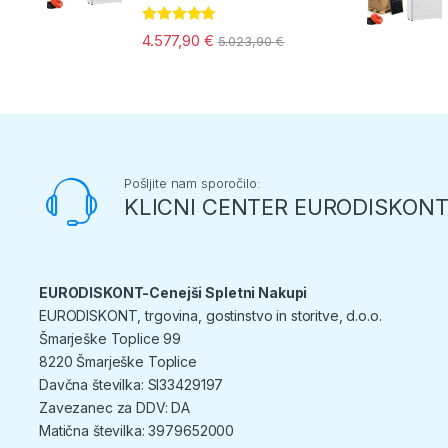
Ocenjeno
4.577,90
€
5.023,90
€
5.00
od 5
Pošljite nam sporočilo:
KLICNI CENTER EURODISKON
EURODISKONT-Cenejši Spletni Nakupi
EURODISKONT, trgovina, gostinstvo in storitve, d.o.o.
Šmarješke Toplice 99
8220 Šmarješke Toplice
Davčna številka: SI33429197
Zavezanec za DDV: DA
Matična številka: 3979652000