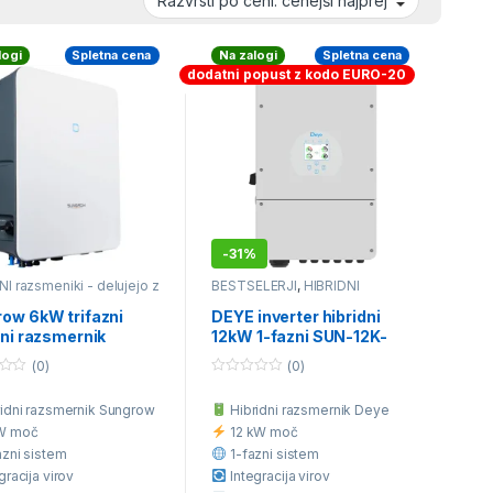
logi
Spletna cena
Na zalogi
Spletna cena
dodatni popust z kodo EURO-20
-
31%
NI razsmeniki - delujejo z
BESTSELERJI
,
HIBRIDNI
ami
razsmeniki - delujejo z
baterijami
,
Otočni OFF-GRID
ow 6kW trifazni
DEYE inverter hibridni
Razsmerniki
dni razsmernik
12kW 1-fazni SUN-12K-
RT za stanovanjsko
SG02LP1-EU-AM3-PLUS
(0)
(0)
abo
0
o
idni razsmernik Sungrow
Hibridni razsmernik Deye
u
t
W moč
12 kW moč
o
f
zni sistem
1-fazni sistem
5
gracija virov
Integracija virov