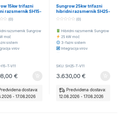
ami
baterijami
ow 15kw trifazni
Sungrow 25kw trifazni
dni razsmernik SH15-
hibridni razsmernik SH25-
Združljiv s SBR in
T-V11 Združljiv s SBR in
(0)
(0)
aterijami
SBH baterijami
0
o
idni razsmernik Sungrow
Hibridni razsmernik Sungrow
u
t
kW moč
25 kW moč
o
f
zni sistem
3-fazni sistem
5
gracija virov
Integracija virov
tno upravljanje baterij
Pametno upravljanje baterij
O odobren model
SODO odobren model
H15-T-V11
SKU: SH25-T-V11
je z ali brez baterij
Deluje z ali brez baterij
98,00
€
3.630,00
€
Predvidena dostava:
Predvidena dostava:
8.2026 - 17.08.2026
12.08.2026 - 17.08.2026