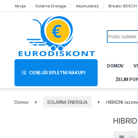
Skip to navigation
Skip to content
Akcije
Solarna Energija
Akumulatorji
Brisalci BOSCH
Search for:
DOMOV
V
CENEJŠI SPLETNI NAKUPI
ŽELIM PO
Domov
SOLARNA ENERGIJA
HIBRIDNI razsmen
HIBRID