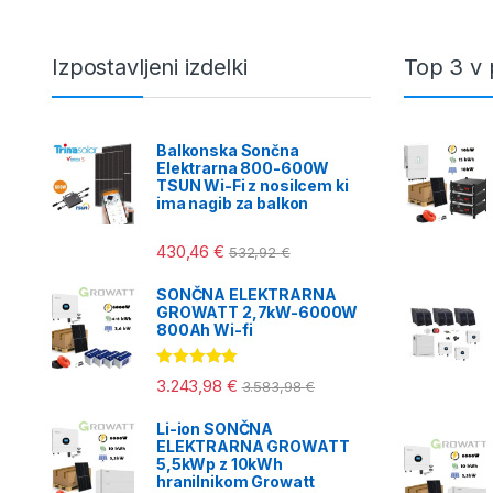
fazah.
Izpostavljeni izdelki
Top 3 v 
Balkonska Sončna
Elektrarna 800-600W
TSUN Wi-Fi z nosilcem ki
ima nagib za balkon
430,46
€
532,92
€
SONČNA ELEKTRARNA
GROWATT 2,7kW-6000W
800Ah Wi-fi
Ocenjeno
3.243,98
€
3.583,98
€
5.00
od 5
Li-ion SONČNA
ELEKTRARNA GROWATT
5,5kWp z 10kWh
hranilnikom Growatt