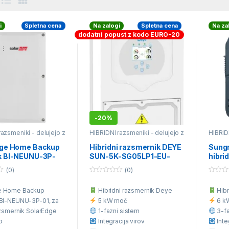
i
Spletna cena
Na zalogi
Spletna cena
Na za
dodatni popust z kodo EURO-20
-
20%
razsmeniki - delujejo z
HIBRIDNI razsmeniki - delujejo z
HIBRID
baterijami
,
Mrežni ON-GRID
baterij
Razsmerniki
,
Otočni OFF-GRID
dge Home Backup
Hibridni razsmernik DEYE
Sungr
Razsmerniki
k BI-NEUNU-3P-
SUN-5K-SG05LP1-EU-
hibri
rifazni SolarEdge
AM2-PLUS 5KW-1FAZNI-
SH6.0
(0)
(0)
ub razsmernik
LV
upor
0
0
o
o
e Home Backup
Hibridni razsmernik Deye
Hibr
u
u
t
t
 BI-NEUNU-3P-01, za
5 kW moč
6 k
o
o
f
f
razsmernik SolarEdge
1-fazni sistem
3-fa
5
5
b
Integracija virov
Inte