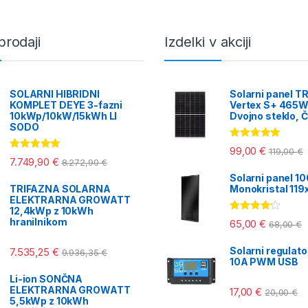
prodaji
Izdelki v akciji
SOLARNI HIBRIDNI
Solarni panel T
KOMPLET DEYE 3-fazni
Vertex S+ 465W
10kWp/10kW/15kWh LI
Dvojno steklo, Č
SODO
Ocenjeno
99,00
€
119,00
€
5.00
od 5
Ocenjeno
7.749,90
€
8.272,90
€
5.00
od 5
Solarni panel 1
TRIFAZNA SOLARNA
Monokristal 11
ELEKTRARNA GROWATT
12,4kWp z 10kWh
Ocenjeno
hranilnikom
65,00
€
68,00
€
4.00
od 5
Solarni regulat
7.535,25
€
9.936,35
€
10A PWM USB
Li-ion SONČNA
ELEKTRARNA GROWATT
17,00
€
20,00
€
5,5kWp z 10kWh