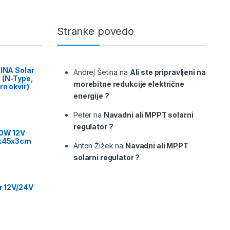
Stranke povedo
RINA Solar
Andrej Šetina
na
Ali ste pripravljeni na
 (N-Type,
morebitne redukcije električne
rn okvir)
energije ?
Peter
na
Navadni ali MPPT solarni
regulator ?
00W 12V
9x45x3cm
Anton Žižek
na
Navadni ali MPPT
solarni regulator ?
or 12V/24V