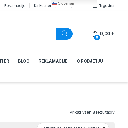
Slovenian
Reklamacije
Kalkulator
Moj račun
Trgovina
0,00
€
0
NTER
BLOG
REKLAMACIJE
O PODJETJU
Razvršč
Prikaz vseh 8 rezultatov