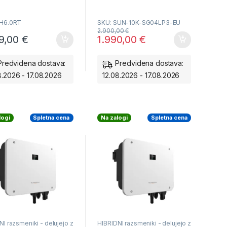
tno upravljanje baterij
LV Nizkonapetostna baterija
O odobren model
SODO odobren model
SH6.0RT
SKU: SUN-10K-SG04LP3-EU
je z ali brez baterij
2.900,00
€
89,00
€
1.990,00
€
Predvidena dostava:
Predvidena dostava:
8.2026 - 17.08.2026
12.08.2026 - 17.08.2026
logi
Spletna cena
Na zalogi
Spletna cena
NI razsmeniki - delujejo z
HIBRIDNI razsmeniki - delujejo z