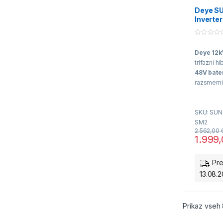
baterijami
Razsmern
Deye SU
Razsmern
Inverter
LV Bate
SG05LP
0
o
Deye 12
u
t
trifazni h
o
f
48V bate
5
razsmernik
UPS sist
Moč:
1
SKU: SUN
SM2
Bateri
2.562,00
1.999
cenov
sistem
Pre
Varnos
13.08.2
preklo
(<4ms)
Prilag
Prikaz vseh 
nesime