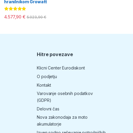
hranilnikom Growatt
Ocenjeno
4.577,90
€
5.023,90
€
5.00
od 5
Hitre povezave
T
Klicni Center Eurodiskont
O podjetju
Kontakt
Varovanje osebnih podatkov
(GDPR)
Delovni čas
Nova zakonodaja za moto
akumulatorje
Izven sodno reševanje potrošniških