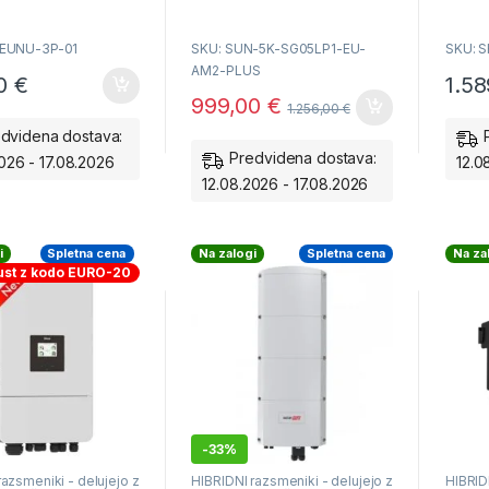
Pametno upravljanje baterij
Pame
SODO odobren model
SOD
NEUNU-3P-01
SKU: SUN-5K-SG05LP1-EU-
SKU: 
Delu
AM2-PLUS
00
€
1.5
999,00
€
1.256,00
€
dvidena dostava:
Predvidena dostava:
026 - 17.08.2026
12.0
12.08.2026 - 17.08.2026
i
Spletna cena
Na zalogi
Spletna cena
Na za
ust z kodo EURO-20
-
33%
razsmeniki - delujejo z
HIBRIDNI razsmeniki - delujejo z
HIBRID