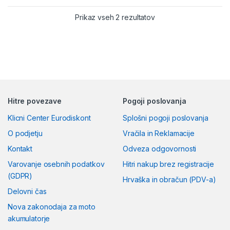
Razvrščeno po ceni: od
Prikaz vseh 2 rezultatov
Hitre povezave
Pogoji poslovanja
Klicni Center Eurodiskont
Splošni pogoji poslovanja
O podjetju
Vračila in Reklamacije
Kontakt
Odveza odgovornosti
Varovanje osebnih podatkov
Hitri nakup brez registracije
(GDPR)
Hrvaška in obračun (PDV-a)
Delovni čas
Nova zakonodaja za moto
akumulatorje