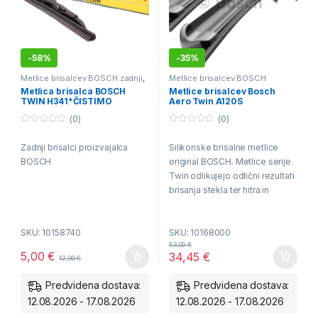
-
58%
-
35%
Metlice brisalcev BOSCH zadnji
,
Metlice brisalcev BOSCH
S-MAX 03.06-01.09
Aerotwin - spredaj
,
S-MAX
Metlica brisalca BOSCH
Metlice brisalcev Bosch
02.09-12.14
,
S-MAX 03.06-01.09
TWIN H341*ČISTIMO
Aero Twin A120S
SKLADIŠČE*
(0)
(0)
0
0
o
o
Zadnji brisalci proizvajalca
Silikonske brisalne metlice
u
u
t
t
BOSCH
original BOSCH. Metlice serije
o
o
f
f
Twin odlikujejo odlični rezultati
5
5
brisanja stekla ter hitra in
enostavna menjava. Metlice so
nove, zapakirane. V kompletu
SKU: 10158740
SKU: 10168000
prejmete par.
53,00
€
5,00
€
34,45
€
12,00
€
Predvidena dostava:
Predvidena dostava:
12.08.2026 - 17.08.2026
12.08.2026 - 17.08.2026