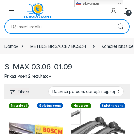
Skip to navigation
Skip to content
Slovenian
0
Išči:
Domov
METLICE BRISALCEV BOSCH
Komplet brisalc
S-MAX 03.06-01.09
Razvrščeno po ceni: od najnižje do najvišj
Prikaz vseh 2 rezultatov
Filters
Na zalogi
Spletna cena
Na zalogi
Spletna cena