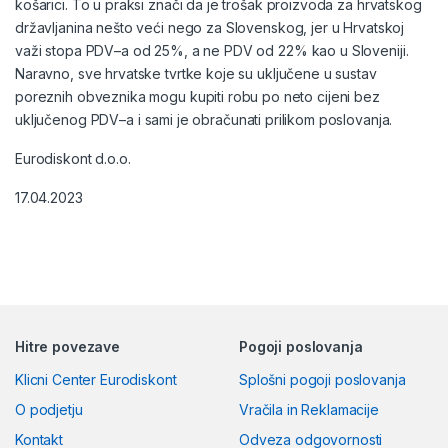
ko
š
ar
ici
.
To
u
pra
ks
i
z
na
č
i
da
je
tro
š
ak
pro
iz
v
oda
z
a
hr
v
ats
k
og
dr
ž
av
l
jan
ina
ne
š
to
ve
ć
i
ne
go
z
a
Sl
oven
sk
og
,
jer
u
H
r
v
ats
ko
j
va
ž
i
stop
a
PD
V
–
a
od
25
%,
a
ne
PD
V
od
22
%
k
ao
u
Sloven
iji
.
Nar
av
no
,
s
ve
hr
v
ats
ke
tv
rt
ke
k
oj
e
su
u
kl
ju
č
ene
u
sust
av
p
ore
z
nih
ob
vez
n
ika
mog
u
k
up
iti
rob
u
po
net
o
c
ij
eni
be
z
u
kl
ju
č
en
og
PD
V
–
a
i
sam
i
je
ob
ra
č
un
ati
pr
il
ik
om
pos
l
ovan
ja
.
Eurodiskont d.o.o.
17.04.2023
Hitre povezave
Pogoji poslovanja
Klicni Center Eurodiskont
Splošni pogoji poslovanja
O podjetju
Vračila in Reklamacije
Kontakt
Odveza odgovornosti