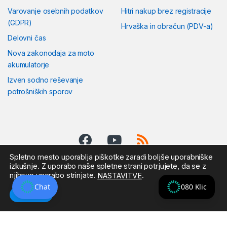
Varovanje osebnih podatkov
Hitri nakup brez registracije
(GDPR)
Hrvaška in obračun (PDV-a)
Delovni čas
Nova zakonodaja za moto
akumulatorje
Izven sodno reševanje
potrošniških sporov
Spletno mesto uporablja piškotke zaradi boljše uporabniške
izkušnje. Z uporabo naše spletne strani potrjujete, da se z
njihovo uporabo strinjate.
.
NASTAVITVE
Pošljite nam sporočilo:
KLICNI CENTER
Chat
080 Klic
Sprejmi
EURODISKONT