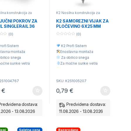
ilna konstrukcija za
K2 Nosilna konstrukcija za
kritino ali betonski
Trapezno Kritino
,
K2
k
,
K2 Nosilna konstrukcija
Univerzalna nosilna konstrukcija
JUČNI POKROV ZA
K2 SAMOREZNI VIJAK ZA
vito kritino
,
Posamezni
za različne vrste kritine
,
L SINGLERAIL 36
PLOČEVINO 6X25 MM
silne konstrukcije
Posamezni deli nosilne
konstrukcije
767
1005207
(0)
(0)
0
o
rofi Sistem
K2 Profi Sistem
u
t
stavna montaž
a
Enostavna montaž
a
o
f
bilico snega
Za obilico snega
5
očne sunke vetra
Za močne sunke vetra
 Kvaliteta
Višja Kvaliteta
dna cena
Ugodna cena
K2S1004767
SKU: K2S1005207
0
€
0,79
€
Predvidena dostava:
Predvidena dostava:
8.2026 - 13.08.2026
11.08.2026 - 13.08.2026
logi
Spletna cena
Razprodano