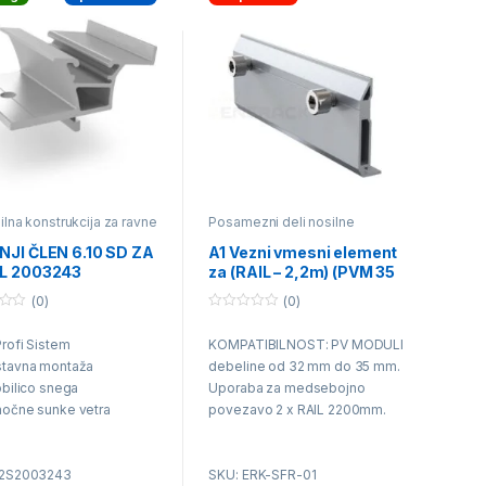
ilna konstrukcija za ravne
Posamezni deli nosilne
- sika
,
Posamezni deli
konstrukcije
e konstrukcije
JI ČLEN 6.10 SD ZA
A1 Vezni vmesni element
L 2003243
za (RAIL – 2,2m) (PVM 35
mm)
(0)
(0)
0
o
rofi Sistem
KOMPATIBILNOST: PV MODULI
u
t
stavna montaž
a
debeline od 32 mm do 35 mm.
o
f
bilico snega
Uporaba za medsebojno
5
očne sunke vetra
povezavo 2 x RAIL 2200mm.
 Kvaliteta
Element za konstrukcijo ni
dna cena
obvezen.
K2S2003243
SKU: ERK-SFR-01