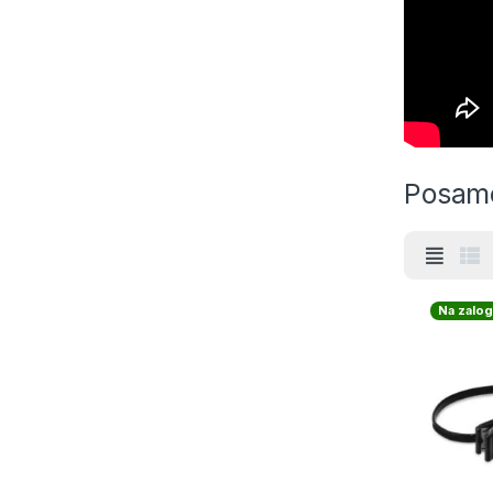
Posame
Na zalog