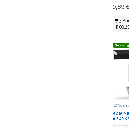
0,89
Pre
11.08.2
Na zalog
K2 Nosiln
strehe - s
nosilne k
K2 MIN
SPONKA
20026