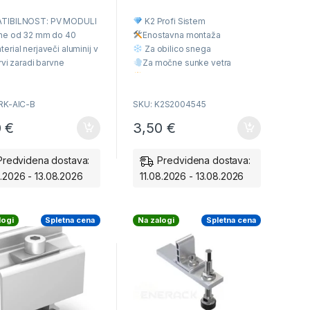
Univerzalna nosilna konstrukcija
0
za različne vrste kritine
,
o
Posamezni deli nosilne
TIBILNOST: PV MODULI
K2 Profi Sistem
u
konstrukcije
t
ne od 32 mm do 40
Enostavna montaž
a
o
f
rial nerjaveči aluminij v
Za obilico snega
5
rvi zaradi barvne
Za močne sunke vetra
osti z črnimi oziroma
Višja Kvaliteta
i paneli.
Ugodna cena
RK-AIC-B
SKU: K2S2004545
0
€
3,50
€
Predvidena dostava:
Predvidena dostava:
8.2026 - 13.08.2026
11.08.2026 - 13.08.2026
logi
Spletna cena
Na zalogi
Spletna cena