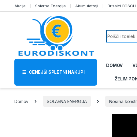
Skip to navigation
Skip to content
Akcije
Solarna Energija
Akumulatorji
Brisalci BOSCH
Search for:
DOMOV
V
CENEJŠI SPLETNI NAKUPI
ŽELIM PO
Domov
SOLARNA ENERGIJA
Nosilna konst