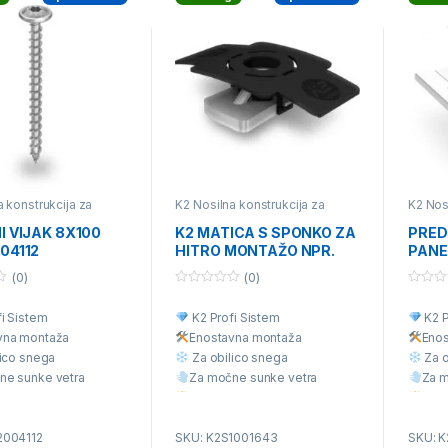
a konstrukcija za
K2 Nosilna konstrukcija za
K2 Nos
tino ali betonski
opečno kritino ali betonski
strehe 
osamezni deli nosilne
strešnik
,
K2 Nosilna konstrukcija
nosiln
I VIJAK 8X100
K2 MATICA S SPONKO ZA
PREDN
ije
za ravne strehe - sika
,
K2
04112
HITRO MONTAŽO NPR.
PANE
Nosilna konstrukcija za valovito
kritino
,
K2 Univerzalna nosilna
OPTIMIZATORJA (INOX)
konstrukcija za različne vrste
(0)
(0)
1001643
kritine
,
Posamezni deli nosilne
0
0
konstrukcije
o
o
i Sistem
K2 Profi Sistem
K2 P
u
u
t
t
vna montaž
a
Enostavna montaž
a
Eno
o
o
f
f
ico snega
Za obilico snega
Za o
5
5
ne sunke vetra
Za močne sunke vetra
Za m
aliteta
Višja Kvaliteta
Višja
 cena
Ugodna cena
Ugo
2004112
SKU: K2S1001643
SKU: 