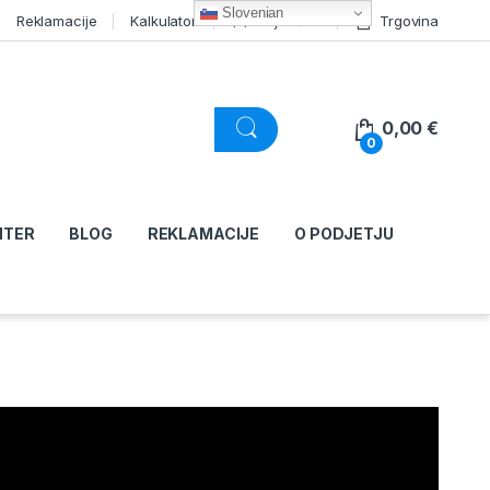
Slovenian
Reklamacije
Kalkulator
Moj račun
Trgovina
0,00
€
0
NTER
BLOG
REKLAMACIJE
O PODJETJU