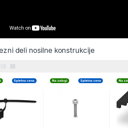
zni deli nosilne konstrukcije
i
Spletna cena
Na zalogi
Spletna cena
Na za