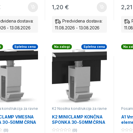
€
1,20
€
2,2
dvidena dostava:
Predvidena dostava:
026 - 13.08.2026
11.08.2026 - 13.08.2026
11.0
i
Spletna cena
Na zalogi
Spletna cena
Na za
a konstrukcija za ravne
K2 Nosilna konstrukcija za ravne
Posame
ika
,
Posamezni deli
strehe - sika
,
Posamezni deli
konstr
onstrukcije
nosilne konstrukcije
ICLAMP VMESNA
K2 MINICLAMP KONČNA
A1 Vm
 30-50MM ČRNA
SPONKA 30-50MM ČRNA
elem
09
2002610
ODP
(0)
(0)