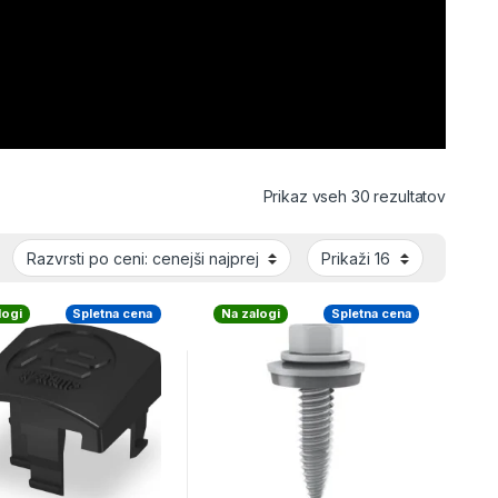
Razvršč
Prikaz vseh 30 rezultatov
logi
Spletna cena
Na zalogi
Spletna cena