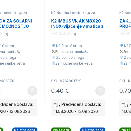
a konstrukcija za
K2 Nosilna konstrukcija za
K2 Nos
tino ali betonski
opečno kritino ali betonski
opečno 
2 Univerzalna nosilna
strešnik
,
K2 Nosilna konstrukcija
strešni
ICA ZA SOLARNI
K2 IMBUS VIJAK M8X20
ZAKL
ja za različne vrste
za ravne strehe - sika
,
K2
za valo
Z MOŽNOSTJO
INOX-vijačenje v matico z
PROFI
samezni deli nosilne
Nosilna konstrukcija za valovito
deli no
ije
kritino
,
K2 Univerzalna nosilna
E NA OKVIR
hitro sponko
1004
konstrukcija za različne vrste
(0)
(0)
 2002870
(optimizatorji ) 2001729
kritine
,
Posamezni deli nosilne
0
0
konstrukcije
o
o
i Sistem
K2 Profi Sistem
K2 P
u
u
t
t
vna montaž
a
Enostavna montaž
a
Eno
o
o
f
f
ico snega
Za obilico snega
Za o
5
5
ne sunke vetra
Za močne sunke vetra
Za m
aliteta
Višja Kvaliteta
Višja
 cena
Ugodna cena
Ugo
2002870
SKU: K2S2001729
SKU: 
€
0,40
€
0,7
dvidena dostava:
Predvidena dostava:
026 - 13.08.2026
11.08.2026 - 13.08.2026
11.0
i
Spletna cena
Na zalogi
Spletna cena
Na za