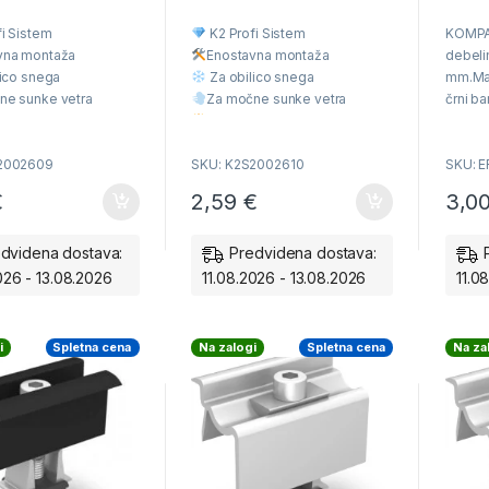
0
0
o
o
i Sistem
K2 Profi Sistem
KOMPA
u
u
t
t
vna montaž
a
Enostavna montaž
a
debeli
o
o
f
f
ico snega
Za obilico snega
mm.Mate
5
5
ne sunke vetra
Za močne sunke vetra
črni ba
aliteta
Višja Kvaliteta
skladn
 cena
Ugodna cena
temnim
2002609
SKU: K2S2002610
SKU: E
€
2,59
€
3,0
dvidena dostava:
Predvidena dostava:
026 - 13.08.2026
11.08.2026 - 13.08.2026
11.0
i
Spletna cena
Na zalogi
Spletna cena
Na za