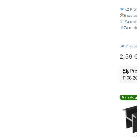
0
o
K2 Prof
u
t
Enosta
o
f
Za obil
5
Za moč
Višja Kv
Ugodna
SKU: K2S
2,59
Pre
11.08.2
Na zalog