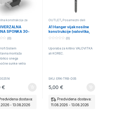
ilna konstrukcija za
OUTLET
,
Posamezni deli
OVEC
,
K2 Nosilna
nosilne konstrukcije
ukcija za opečno kritino
NIVERZALNA
A1 Hanger vijak nosilne
onski strešnik
,
K2 Nosilna
NA SPONKA 30-
konstrukcije (valovitka,
ukcija za Trapezno
,
K2 Nosilna konstrukcija
 SREBRNA 2002514
korec) Odprodaja
vito kritino
,
K2
(0)
(0)
zalna nosilna konstrukcija
0
ične vrste kritine
,
o
zni deli nosilne
rofi Sistem
Uporaba za kritino VALOVITKA
u
ukcije
t
stavna montaž
a
ali KOREC.
o
f
bilico snega
5
očne sunke vetra
 Kvaliteta
dna cena
002514
SKU: ERK-TRB-D05
0
€
5,00
€
Predvidena dostava:
Predvidena dostava:
8.2026 - 13.08.2026
11.08.2026 - 13.08.2026