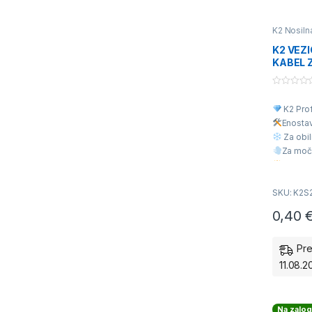
K2 Nosiln
opečno kri
strešnik
,
K
K2 VEZ
konstrukci
KABEL 
kritine
,
Po
konstrukc
MONTAŽ
PANELA
0
o
K2 Prof
u
t
Enosta
o
f
Za obil
5
Za moč
Višja Kv
Ugodna
SKU: K2S
0,40
Pre
11.08.2
Na zalog