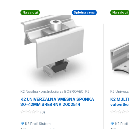
Na zalogi
Spletna cena
Na zalogi
K2 Nosilna konstrukcija za BOBROVEC
,
K2
K2 Univerza
Nosilna konstrukcija za opečno kritino ali
različne vrs
betonski strešnik
,
K2 Nosilna konstrukcija za
konstrukcij
K2 UNIVERZALNA VMESNA SPONKA
K2 MULTI
Trapezno Kritino
,
K2 Nosilna konstrukcija za
30-42MM SREBRNA 2002514
valovitko
valovito kritino
,
K2 Univerzalna nosilna
konstrukcija za različne vrste kritine
,
Posamezni deli nosilne konstrukcije
(0)
0
0
o
o
K2 Profi Sistem
K2 Profi
u
u
t
t