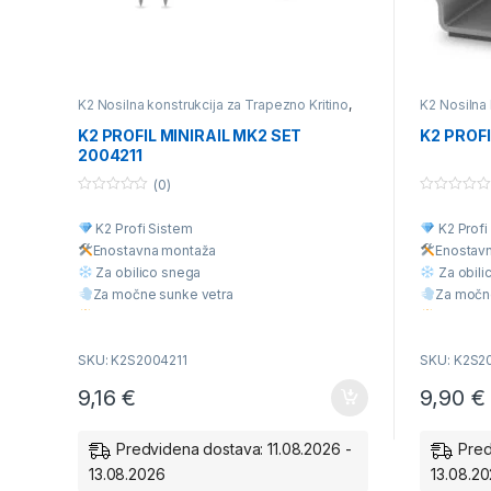
K2 Nosilna konstrukcija za Trapezno Kritino
,
K2 Nosilna 
K2 Univerzalna nosilna konstrukcija za
K2 Univerza
različne vrste kritine
,
Posamezni deli nosilne
različne vrs
K2 PROFIL MINIRAIL MK2 SET
K2 PROF
konstrukcije
konstrukcij
2004211
(0)
0
0
o
o
K2 Profi Sistem
K2 Profi
u
u
t
t
Enostavna montaž
a
Enostav
o
o
f
f
Za obilico snega
Za obili
5
5
Za močne sunke vetra
Za močn
Višja Kvaliteta
Višja Kva
Ugodna cena
Ugodna 
SKU: K2S2004211
SKU: K2S2
9,16
€
9,90
€
Predvidena dostava: 11.08.2026 -
Pred
13.08.2026
13.08.2