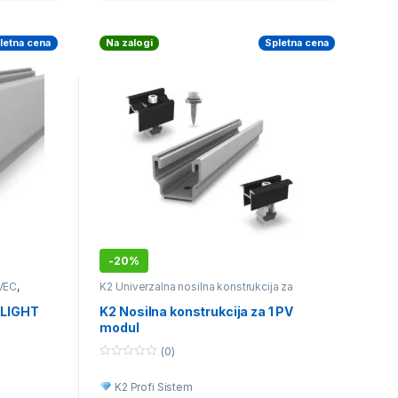
letna cena
Na zalogi
Spletna cena
-
20%
OVEC
,
K2 Univerzalna nosilna konstrukcija za
je
različne vrste kritine
ALIGHT
K2 Nosilna konstrukcija za 1 PV
modul
(0)
0
o
K2 Profi Sistem
u
t