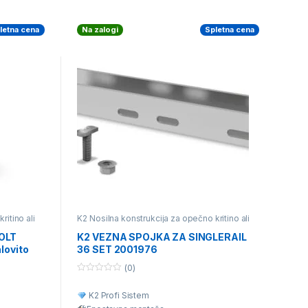
letna cena
Na zalogi
Spletna cena
ritino ali
K2 Nosilna konstrukcija za opečno kritino ali
rukcija za
betonski strešnik
,
Posamezni deli nosilne
ilna
konstrukcije
OLT
K2 VEZNA SPOJKA ZA SINGLERAIL
e
,
lovito
36 SET 2001976
je
(0)
0
o
K2 Profi Sistem
u
t