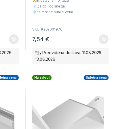
Enostavna montaž
a
o
f
Za obilico snega
5
Za močne sunke vetra
Višja Kvaliteta
Ugodna cena
SKU: K2S2001976
7,54
€
8.2026 -
Predvidena dostava: 11.08.2026 -
13.08.2026
letna cena
Na zalogi
Spletna cena