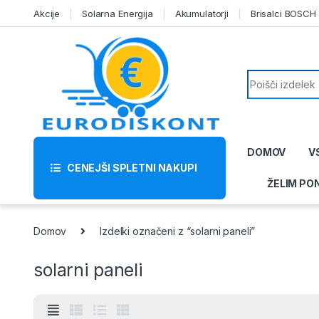
Skip to navigation
Skip to content
Akcije
Solarna Energija
Akumulatorji
Brisalci BOSCH
Search for:
DOMOV
V
CENEJŠI SPLETNI NAKUPI
ŽELIM PO
Domov
Izdelki označeni z “solarni paneli”
solarni paneli