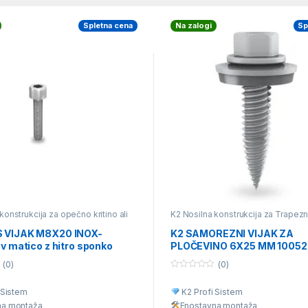
Spletna cena
Na zalogi
Sp
konstrukcija za opečno kritino ali
K2 Nosilna konstrukcija za Trapezn
rešnik
,
K2 Nosilna konstrukcija za
K2 Univerzalna nosilna konstrukcij
e - sika
,
K2 Nosilna konstrukcija za
različne vrste kritine
,
Posamezni del
S VIJAK M8X20 INOX-
K2 SAMOREZNI VIJAK ZA
tino
,
K2 Univerzalna nosilna
konstrukcije
 v matico z hitro sponko
PLOČEVINO 6X25 MM 1005
 za različne vrste kritine
,
deli nosilne konstrukcije
torji ) 2001729
(0)
(0)
0
o
 Sistem
K2 Profi Sistem
u
t
na montaž
a
Enostavna montaž
a