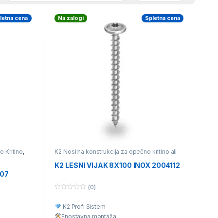
letna cena
Na zalogi
Spletna cena
o Kritino
,
K2 Nosilna konstrukcija za opečno kritino ali
a za
betonski strešnik
,
Posamezni deli nosilne
i nosilne
konstrukcije
K2 LESNI VIJAK 8X100 INOX 2004112
207
(0)
0
o
K2 Profi Sistem
u
t
Enostavna montaž
a