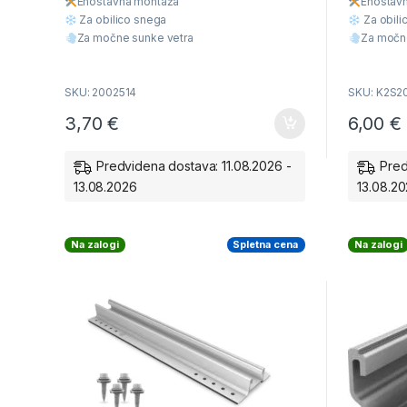
Enostavna montaž
a
Enostav
o
o
f
f
Za obilico snega
Za obili
5
5
Za močne sunke vetra
Za močn
Višja Kvaliteta
Višja Kva
Ugodna cena
Ugodna 
SKU: 2002514
SKU: K2S2
3,70
€
6,00
€
Predvidena dostava: 11.08.2026 -
Pred
13.08.2026
13.08.2
Na zalogi
Spletna cena
Na zalogi