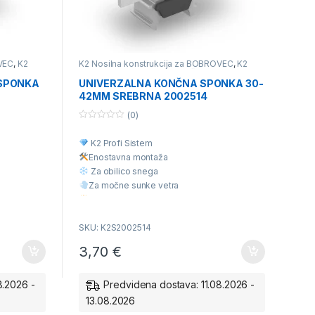
OVEC
,
K2
K2 Nosilna konstrukcija za BOBROVEC
,
K2
no ali
Nosilna konstrukcija za opečno kritino ali
rukcija za
betonski strešnik
,
K2 Nosilna konstrukcija za
 SPONKA
UNIVERZALNA KONČNA SPONKA 30-
ukcija za
Trapezno Kritino
,
K2 Nosilna konstrukcija za
42MM SREBRNA 2002514
ilna
valovito kritino
,
K2 Univerzalna nosilna
e
,
konstrukcija za različne vrste kritine
,
je
Posamezni deli nosilne konstrukcije
(0)
0
o
K2 Profi Sistem
u
t
Enostavna montaž
a
o
f
Za obilico snega
5
Za močne sunke vetra
Višja Kvaliteta
Ugodna cena
SKU: K2S2002514
3,70
€
8.2026 -
Predvidena dostava: 11.08.2026 -
13.08.2026