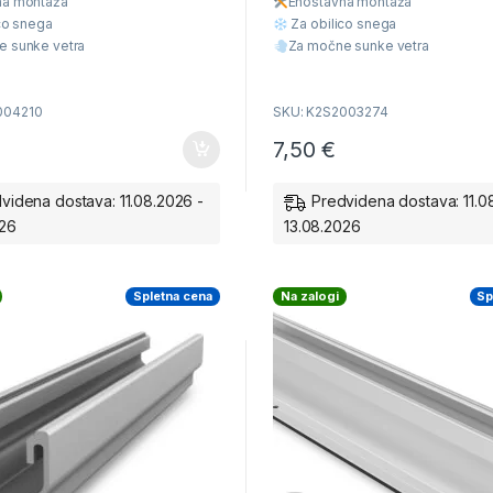
na montaž
a
Enostavna montaž
a
o
f
co snega
Za obilico snega
5
e sunke vetra
Za močne sunke vetra
liteta
Višja Kvaliteta
cena
Ugodna cena
004210
SKU: K2S2003274
7,50
€
videna dostava: 11.08.2026 -
Predvidena dostava: 11.0
026
13.08.2026
Spletna cena
Na zalogi
Sp