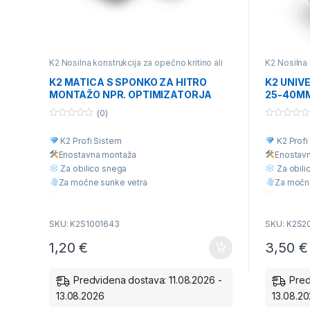
K2 Nosilna konstrukcija za opečno kritino ali
K2 Nosilna
betonski strešnik
,
K2 Nosilna konstrukcija za
Nosilna kon
ravne strehe - sika
,
K2 Nosilna konstrukcija za
betonski st
K2 MATICA S SPONKO ZA HITRO
K2 UNIV
valovito kritino
,
K2 Univerzalna nosilna
Trapezno K
MONTAŽO NPR. OPTIMIZATORJA
25-40MM
konstrukcija za različne vrste kritine
,
valovito kri
Posamezni deli nosilne konstrukcije
konstrukcija
(INOX) 1001643
Posamezni 
(0)
0
0
o
o
K2 Profi Sistem
K2 Profi
u
u
t
t
Enostavna montaž
a
Enostav
o
o
f
f
Za obilico snega
Za obili
5
5
Za močne sunke vetra
Za močn
Višja Kvaliteta
Višja Kva
Ugodna cena
Ugodna 
SKU: K2S1001643
SKU: K2S2
1,20
€
3,50
€
Predvidena dostava: 11.08.2026 -
Pred
13.08.2026
13.08.2