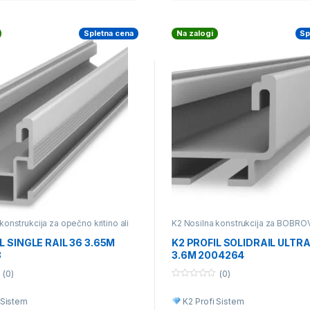
Spletna cena
Na zalogi
Sp
konstrukcija za opečno kritino ali
K2 Nosilna konstrukcija za BOBR
rešnik
,
K2 Nosilna konstrukcija za
Posamezni deli nosilne konstrukci
tino
,
Posamezni deli nosilne
L SINGLE RAIL 36 3.65M
K2 PROFIL SOLIDRAIL ULTR
e
8
3.6M 2004264
(0)
(0)
0
o
 Sistem
K2 Profi Sistem
u
t