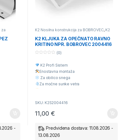
a za
K2 Nosilna konstrukcija za BOBROVEC
,
K2
i nosilne
Nosilna konstrukcija za opečno kritino ali
betonski strešnik
,
Posamezni deli nosilne
APEZ
K2 KLJUKA ZA OPEČNATO RAVNO
konstrukcije
KRITINO NPR. BOBROVEC 2004416
(0)
0
o
K2 Profi Sistem
u
t
Enostavna montaž
a
o
f
Za obilico snega
5
Za močne sunke vetra
Višja Kvaliteta
Ugodna cena
SKU: K2S2004416
11,00
€
8.2026 -
Predvidena dostava: 11.08.2026 -
13.08.2026