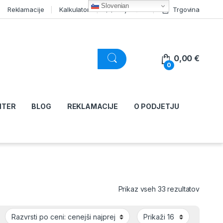
Slovenian
Reklamacije
Kalkulator
Moj račun
Trgovina
0,00
€
0
NTER
BLOG
REKLAMACIJE
O PODJETJU
Razvršč
Prikaz vseh 33 rezultatov