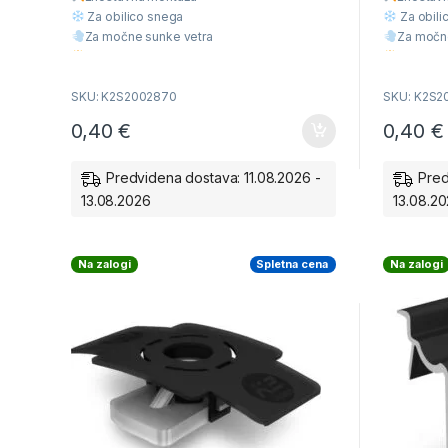
o
o
f
f
Za obilico snega
Za obili
5
5
Za močne sunke vetra
Za močn
Višja Kvaliteta
Višja Kva
Ugodna cena
Ugodna 
SKU: K2S2002870
SKU: K2S2
0,40
€
0,40
€
Predvidena dostava: 11.08.2026 -
Pred
13.08.2026
13.08.2
Na zalogi
Spletna cena
Na zalogi