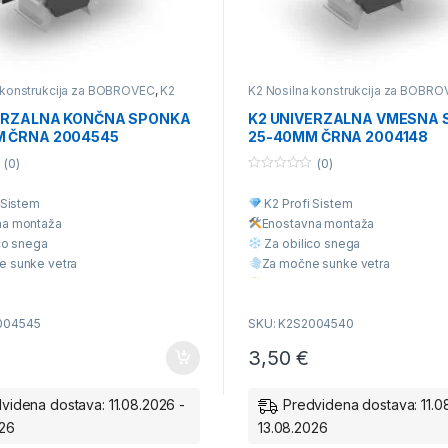
 konstrukcija za BOBROVEC
,
K2
K2 Nosilna konstrukcija za BOBR
strukcija za opečno kritino ali
Nosilna konstrukcija za opečno kriti
rešnik
,
K2 Nosilna konstrukcija za
betonski strešnik
,
K2 Nosilna konst
ERZALNA KONČNA SPONKA
K2 UNIVERZALNA VMESNA
ritino
,
K2 Nosilna konstrukcija za
Trapezno Kritino
,
K2 Nosilna konstr
 ČRNA 2004545
25-40MM ČRNA 2004148
tino
,
K2 Univerzalna nosilna
valovito kritino
,
K2 Univerzalna nos
 za različne vrste kritine
,
konstrukcija za različne vrste kritin
deli nosilne konstrukcije
Posamezni deli nosilne konstrukci
(0)
(0)
0
o
 Sistem
K2 Profi Sistem
u
t
na montaž
a
Enostavna montaž
a
o
f
co snega
Za obilico snega
5
e sunke vetra
Za močne sunke vetra
liteta
Višja Kvaliteta
cena
Ugodna cena
004545
SKU: K2S2004540
3,50
€
videna dostava: 11.08.2026 -
Predvidena dostava: 11.0
026
13.08.2026