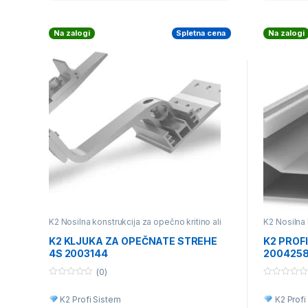
Na zalogi
Spletna cena
Na zalogi
K2 Nosilna konstrukcija za opečno kritino ali
K2 Nosilna 
betonski strešnik
,
Posamezni deli nosilne
betonski st
konstrukcije
valovito kri
K2 KLJUKA ZA OPEČNATE STREHE
K2 PROFI
konstrukcij
4S 2003144
200425
(0)
0
0
o
o
K2 Profi Sistem
K2 Profi
u
u
t
t