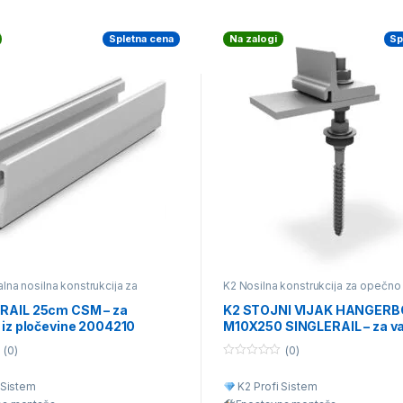
Spletna cena
Na zalogi
Sp
lna nosilna konstrukcija za
K2 Nosilna konstrukcija za opečno k
te kritine
,
Posamezni deli nosilne
betonski strešnik
,
K2 Nosilna konst
e
valovito kritino
,
K2 Univerzalna nos
RAIL 25cm CSM – za
K2 STOJNI VIJAK HANGERB
konstrukcija za različne vrste kritin
 iz pločevine 2004210
M10X250 SINGLERAIL – za va
Posamezni deli nosilne konstrukci
kritino 2003274
(0)
(0)
0
o
 Sistem
K2 Profi Sistem
u
t