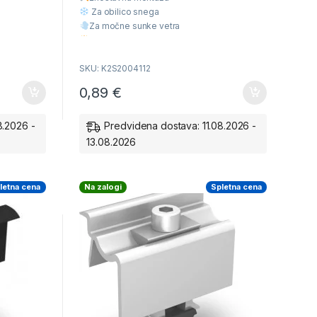
o
f
Za obilico snega
5
Za močne sunke vetra
Višja Kvaliteta
Ugodna cena
SKU: K2S2004112
0,89
€
8.2026 -
Predvidena dostava: 11.08.2026 -
13.08.2026
letna cena
Na zalogi
Spletna cena