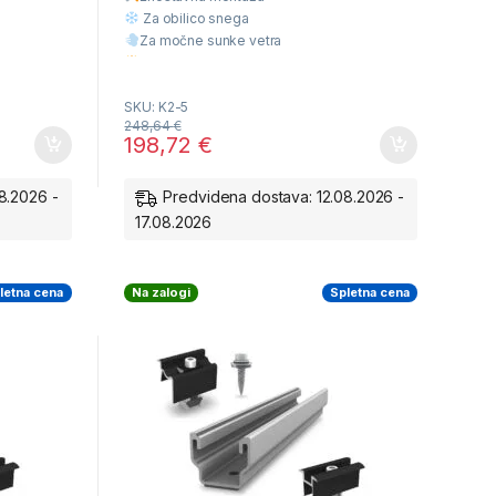
o
f
Za obilico snega
5
Za močne sunke vetra
Višja Kvaliteta
Ugodna cena
SKU: K2-5
248,64
€
198,72
€
8.2026 -
Predvidena dostava: 12.08.2026 -
17.08.2026
letna cena
Na zalogi
Spletna cena