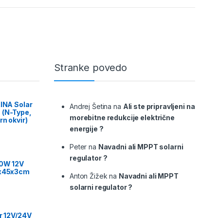
Stranke povedo
RINA Solar
Andrej Šetina
na
Ali ste pripravljeni na
 (N-Type,
morebitne redukcije električne
rn okvir)
energije ?
Peter
na
Navadni ali MPPT solarni
regulator ?
00W 12V
9x45x3cm
Anton Žižek
na
Navadni ali MPPT
solarni regulator ?
or 12V/24V