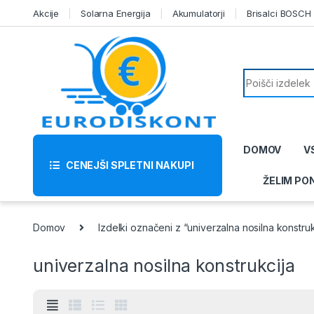
Skip to navigation
Skip to content
Akcije
Solarna Energija
Akumulatorji
Brisalci BOSCH
Search for:
DOMOV
V
CENEJŠI SPLETNI NAKUPI
ŽELIM PO
Domov
Izdelki označeni z “univerzalna nosilna konstruk
univerzalna nosilna konstrukcija