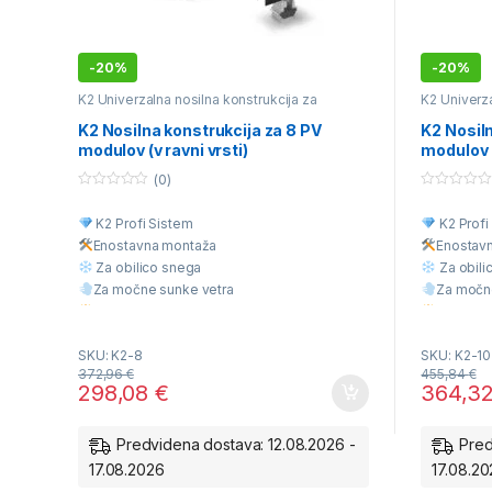
-
20%
-
20%
K2 Univerzalna nosilna konstrukcija za
K2 Univerza
različne vrste kritine
različne vrs
K2 Nosilna konstrukcija za 8 PV
K2 Nosiln
modulov (v ravni vrsti)
modulov (
(0)
0
0
o
o
K2 Profi Sistem
K2 Profi
u
u
t
t
Enostavna montaž
a
Enostav
o
o
f
f
Za obilico snega
Za obili
5
5
Za močne sunke vetra
Za močn
Višja Kvaliteta
Višja Kva
Ugodna cena
Ugodna 
SKU: K2-8
SKU: K2-10
372,96
€
455,84
€
298,08
€
364,3
Predvidena dostava: 12.08.2026 -
Pred
17.08.2026
17.08.2