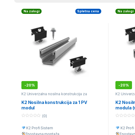
Na zalogi
Spletna cena
Na zalogi
-
20%
-
20%
K2 Univerzalna nosilna konstrukcija za
K2 Univerza
različne vrste kritine
različne vrs
K2 Nosilna konstrukcija za 1 PV
K2 Nosiln
modul
modula (v
(0)
0
0
o
o
K2 Profi Sistem
K2 Profi
u
u
t
t
Enostavna montaž
a
Enostav