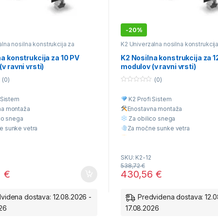
-
20%
lna nosilna konstrukcija za
K2 Univerzalna nosilna konstrukcij
te kritine
različne vrste kritine
a konstrukcija za 10 PV
K2 Nosilna konstrukcija za 1
v ravni vrsti)
modulov (v ravni vrsti)
(0)
(0)
0
o
 Sistem
K2 Profi Sistem
u
t
na montaž
a
Enostavna montaž
a
o
f
co snega
Za obilico snega
5
e sunke vetra
Za močne sunke vetra
liteta
Višja Kvaliteta
cena
Ugodna cena
SKU: K2-12
538,72
€
2
€
430,56
€
videna dostava: 12.08.2026 -
Predvidena dostava: 12.0
026
17.08.2026