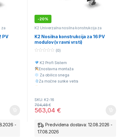
-
20%
a za
K2 Univerzalna nosilna konstrukcija za
različne vrste kritine
2 PV
K2 Nosilna konstrukcija za 16 PV
modulov (v ravni vrsti)
(0)
0
o
K2 Profi Sistem
u
t
Enostavna montaž
a
o
f
Za obilico snega
5
Za močne sunke vetra
Višja Kvaliteta
Ugodna cena
SKU: K2-16
704,48
€
563,04
€
8.2026 -
Predvidena dostava: 12.08.2026 -
17.08.2026