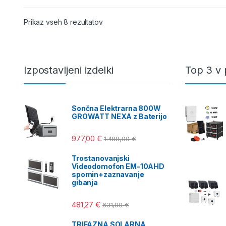
Razvrščeno po ceni: od najnižje do na
Prikaz vseh 8 rezultatov
Izpostavljeni izdelki
Top 3 v 
Sončna Elektrarna 800W
GROWATT NEXA z Baterijo
977,00
€
1.488,00
€
Trostanovanjski
Videodomofon EM-10AHD
spomin+zaznavanje
gibanja
481,27
€
631,90
€
TRIFAZNA SOLARNA