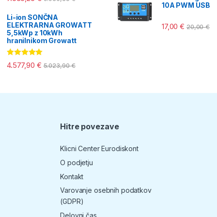
10A PWM USB
Li-ion SONČNA
ELEKTRARNA GROWATT
17,00
€
20,00
€
5,5kWp z 10kWh
hranilnikom Growatt
Ocenjeno
4.577,90
€
5.023,90
€
5.00
od 5
Hitre povezave
T
Klicni Center Eurodiskont
O podjetju
Kontakt
Varovanje osebnih podatkov
(GDPR)
Delovni čas