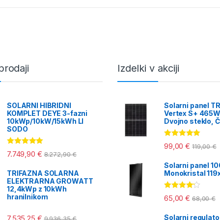
jvišje
prodaji
Izdelki v akciji
SOLARNI HIBRIDNI
Solarni panel T
KOMPLET DEYE 3-fazni
Vertex S+ 465W
10kWp/10kW/15kWh LI
Dvojno steklo, Č
SODO
Ocenjeno
99,00
€
119,00
€
5.00
od 5
Ocenjeno
7.749,90
€
8.272,90
€
5.00
od 5
Solarni panel 1
TRIFAZNA SOLARNA
Monokristal 11
ELEKTRARNA GROWATT
12,4kWp z 10kWh
Ocenjeno
hranilnikom
65,00
€
68,00
€
4.00
od 5
Solarni regulat
7.535,25
€
9.936,35
€