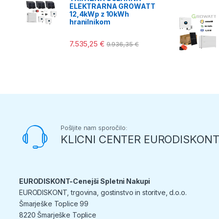
ELEKTRARNA GROWATT
12,4kWp z 10kWh
hranilnikom
7.535,25
€
9.936,35
€
Pošljite nam sporočilo:
KLICNI CENTER EURODISKON
EURODISKONT-Cenejši Spletni Nakupi
EURODISKONT, trgovina, gostinstvo in storitve, d.o.o.
Šmarješke Toplice 99
8220 Šmarješke Toplice