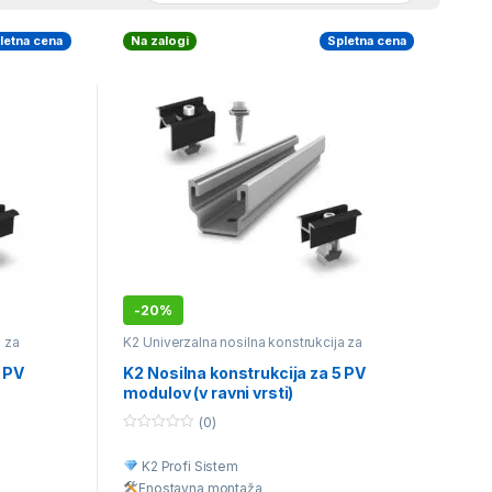
letna cena
Na zalogi
Spletna cena
-
20%
a za
K2 Univerzalna nosilna konstrukcija za
različne vrste kritine
4 PV
K2 Nosilna konstrukcija za 5 PV
modulov (v ravni vrsti)
(0)
0
o
K2 Profi Sistem
u
t
Enostavna montaž
a