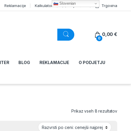
Slovenian
Reklamacije
Kalkulator
Moj račun
Trgovina
0,00
€
0
NTER
BLOG
REKLAMACIJE
O PODJETJU
Razvršč
Prikaz vseh 8 rezultatov