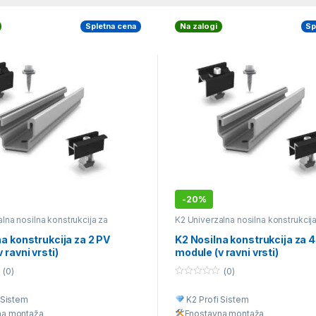
Spletna cena
Na zalogi
Sp
-
20%
lna nosilna konstrukcija za
K2 Univerzalna nosilna konstrukcij
te kritine
različne vrste kritine
a konstrukcija za 2 PV
K2 Nosilna konstrukcija za 
 ravni vrsti)
module (v ravni vrsti)
(0)
(0)
0
o
 Sistem
K2 Profi Sistem
u
t
na montaž
a
Enostavna montaž
a