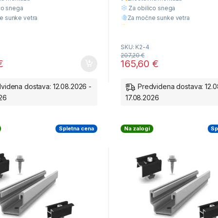
o
f
co snega
Za obilico snega
5
e sunke vetra
Za močne sunke vetra
liteta
Višja Kvaliteta
cena
Ugodna cena
SKU: K2-4
207,20
€
€
165,60
€
videna dostava: 12.08.2026 -
Predvidena dostava: 12.0
026
17.08.2026
Spletna cena
Na zalogi
Sp