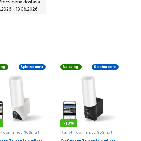
Predvidena dostava:
8.2026 - 13.08.2026
logi
Spletna cena
Na zalogi
Spletna cena
%
-
10%
ni dom Emos GoSmart
,
Pametni dom Emos GoSmart
,
nadzor
Videonadzor