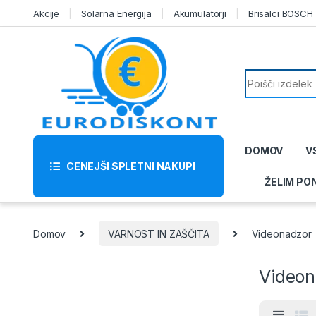
Skip to navigation
Skip to content
Akcije
Solarna Energija
Akumulatorji
Brisalci BOSCH
Search for:
DOMOV
V
CENEJŠI SPLETNI NAKUPI
ŽELIM PO
Domov
VARNOST IN ZAŠČITA
Videonadzor
Videon