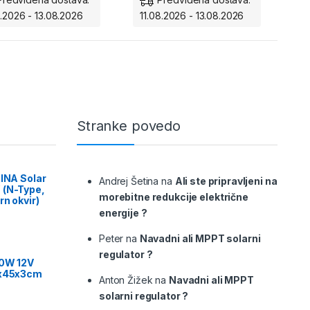
enje:
360-stopinjski
8.2026 - 13.08.2026
11.08.2026 - 13.08.2026
zor okolice preko
Vrtljivost:
360-stopinjski
efona.
pregled prostora.
ržljivost:
IP65 zaščita za
Dodatki:
Nočni vid,
 vremenske razmere.
uspavanke in dvosmerni
pogovor.
Stranke povedo
RINA Solar
Andrej Šetina
na
Ali ste pripravljeni na
 (N-Type,
morebitne redukcije električne
rn okvir)
energije ?
Peter
na
Navadni ali MPPT solarni
regulator ?
00W 12V
9x45x3cm
Anton Žižek
na
Navadni ali MPPT
solarni regulator ?