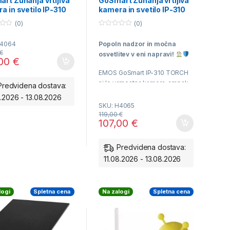
rt Zunanja vrtljiva
GoSmart Zunanja vrtljiva
a in svetilo IP-310
kamera in svetilo IP-310
, z Wi-Fi, bela
TORCH, z Wi-Fi, črna
(0)
(0)
3Mpx
0
o
H4064
Popoln nadzor in močna
u
t
€
osvetlitev v eni napravi!
o
,00
€
f
5
EMOS GoSmart IP-310 TORCH
ni le varnostna kamera,
ampak
Predvidena dostava:
tudi zmogljivo stensko svetilo.
8.2026 - 13.08.2026
S svojo elegantno črno obliko
SKU: H4065
se poda na vsako fasado,
119,00
€
107,00
€
medtem ko vam napredna
tehnologija omogoča 360°
pregled nad okolico
Predvidena dostava:
neposredno preko vašega
11.08.2026 - 13.08.2026
telefona.
2-v-1:
Pametna vrtljiva
logi
Spletna cena
Na zalogi
Spletna cena
kamera + LED svetilo
Ločljivost:
Full HD (1080p)
za kristalno čisto sliko