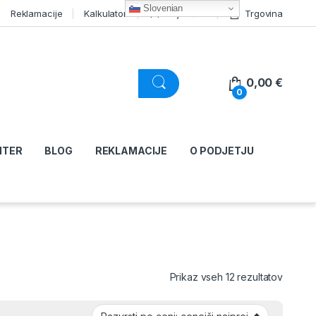
Slovenian
Reklamacije
Kalkulator
Moj račun
Trgovina
0,00
€
0
NTER
BLOG
REKLAMACIJE
O PODJETJU
Razvršč
Prikaz vseh 12 rezultatov