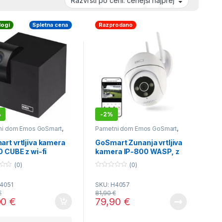
logi
Spletna cena
Razprodano
%
-
2%
ni dom Emos GoSmart
,
Pametni dom Emos GoSmart
,
nadzor
Videonadzor
,
Zabavna
elektronika
rt vrtljiva kamera
GoSmart Zunanja vrtljiva
0 CUBE z wi-fi
kamera IP-800 WASP, z
WiFi, bela
(0)
(0)
0
o
4051
SKU: H4057
u
t
€
81,90
€
o
00
€
79,90
€
f
5