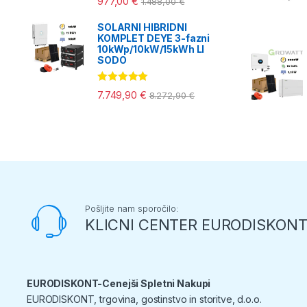
977,00
€
1.488,00
€
SOLARNI HIBRIDNI
KOMPLET DEYE 3-fazni
10kWp/10kW/15kWh LI
SODO
Ocenjeno
7.749,90
€
8.272,90
€
5.00
od 5
Pošljite nam sporočilo:
KLICNI CENTER EURODISKON
EURODISKONT-Cenejši Spletni Nakupi
EURODISKONT, trgovina, gostinstvo in storitve, d.o.o.