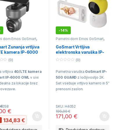
Vidni kot:
360° pokritost
(vrtljiva glava)
Povezava:
Wi-Fi za
enostavno upravljanje na
%
-
14%
daljavo
ni dom Emos GoSmart
,
Pametni dom Emos GoSmart
,
no varovanje doma
,
Videonadzor
Funkcije:
Nočni vid,
e Kamere
,
Videonadzor
,
rt Zunanja vrtljiva
GoSmart Vrtljiva
a elektronika
zaznavanje gibanja in
TE kamera IP-6000
elektronska varuška IP-
dvosmerni zvok
Siva) – H4058
500 GUARD z zaslonom in
(0)
(0)
a celica *ZALOGA*
WiFi (H4052)
0
o
 vrtljiva
4G/LTE kamera
Pametna varuška
GoSmart IP-
u
t
rt IP-6000 OWL
v sivi
500 GUARD
z ločljivostjo 2K.
o
f
Idealna za lokacije brez
Set vsebuje vrtljivo kamero in 5″
5
povezave.
prenosni zaslon.
ezava:
Deluje preko SIM
Nadzor:
Preko priloženega
tice (4G/LTE).
zaslona ali aplikacije na
0
€
H4058
SKU: H4052
,00
€
telefonu.
199,00
€
171,00
€
ka:
Visoka 2K ločljivost in
134,83
€
%
ni nočni vid.
Senzorji:
Zaznavanje joka,
temperature in vlage.
Predvidena dostava:
Predvidena dostava: