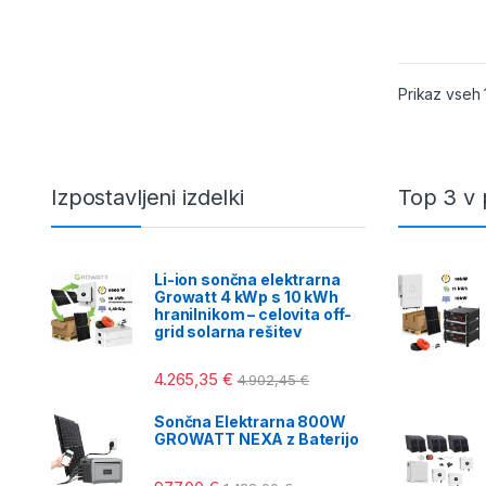
Prikaz vseh 
Izpostavljeni izdelki
Top 3 v 
Li-ion sončna elektrarna
Growatt 4 kWp s 10 kWh
hranilnikom – celovita off-
grid solarna rešitev
4.265,35
€
4.902,45
€
Sončna Elektrarna 800W
GROWATT NEXA z Baterijo