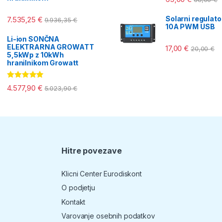
4.00
od 5
Solarni regulat
7.535,25
€
9.936,35
€
10A PWM USB
Li-ion SONČNA
ELEKTRARNA GROWATT
17,00
€
20,00
€
5,5kWp z 10kWh
hranilnikom Growatt
Ocenjeno
4.577,90
€
5.023,90
€
5.00
od 5
Hitre povezave
T
Klicni Center Eurodiskont
O podjetju
Kontakt
Varovanje osebnih podatkov