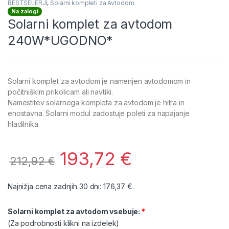
BESTSELERJI
,
Solarni kompleti za Avtodom
Na zalogi
Solarni komplet za avtodom
240W*UGODNO*
Solarni komplet za avtodom je namenjen avtodomom in
počitniškim prikolicam ali navtiki.
Namestitev solarnega kompleta za avtodom je hitra in
enostavna. Solarni modul zadostuje poleti za napajanje
hladilnika.
193,72
€
212,92
€
Najnižja cena zadnjih 30 dni:
176,37
€
.
Solarni komplet za avtodom vsebuje:
(Za podrobnosti klikni na izdelek)