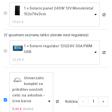
1 × Solarni panel 240W 12V Monokristal
152x76x3cm
111,00 
€
(V spustnem seznamu lahko izbirate med regulatorji)
1 × Solarni regulator 12V/24V 30A PWM
USB
32,00 
€
Univerzalni
komplet za
pritrditev sončnih
celic na avtodom -
črne barve
-
+
Količina:
9,90 
€
29,10 
€