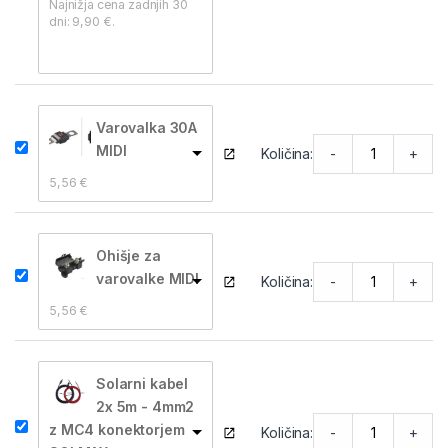
Najnižja cena zadnjih 30 
dni: 
9,90 
€
.
Varovalka 30A
MIDI
-
+
Količina:
5,56 
€
Ohišje za
varovalke MIDI
-
+
Količina:
5,56 
€
Solarni kabel
2x 5m - 4mm2
z MC4 konektorjem
-
+
Količina: