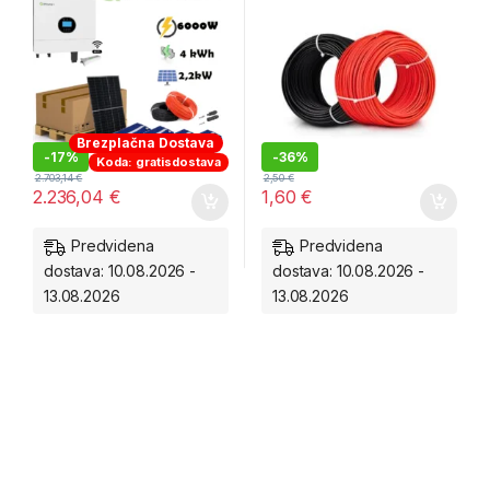
Brezplačna Dostava
-
17%
-
36%
Koda: gratisdostava
2.703,14
€
2,50
€
2.236,04
€
1,60
€
Predvidena
Predvidena
dostava: 10.08.2026 -
dostava: 10.08.2026 -
13.08.2026
13.08.2026