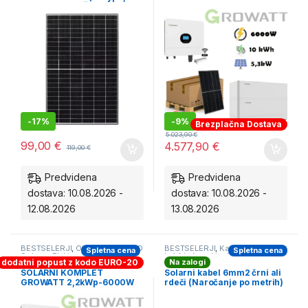
Dvojno steklo, Črn okvir)
5,5kWp z 10kWh hranilnikom
Growatt
-
17%
-
9%
Brezplačna Dostava
5.023,90
€
99,00
€
4.577,90
€
119,00
€
Predvidena
Predvidena
dostava: 10.08.2026 -
dostava: 10.08.2026 -
12.08.2026
13.08.2026
BESTSELERJI
,
Otočne OFF-GRID
BESTSELERJI
,
Kabli
,
Solarni
Spletna cena
Spletna cena
Solarne Elektrarne
,
VIKEND
kabli in konektorji
Na zalogi
Na zalogi
dodatni popust z kodo EURO-20
solarni kompleti
SOLARNI KOMPLET
Solarni kabel 6mm2 črni ali
GROWATT 2,2kWp-6000W
rdeči (Naročanje po metrih)
2-4kWh