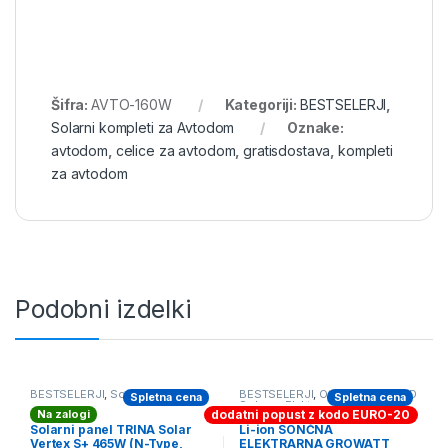
Šifra:
AVTO-160W
Kategoriji:
BESTSELERJI
,
Solarni kompleti za Avtodom
Oznake:
avtodom
,
celice za avtodom
,
gratisdostava
,
kompleti
za avtodom
Podobni izdelki
BESTSELERJI
,
Solarne celice
BESTSELERJI
,
Otočne OFF-GRID
Spletna cena
Spletna cena
Solarne Elektrarne
Na zalogi
Na zalogi
dodatni popust z kodo EURO-20
Solarni panel TRINA Solar
Li-ion SONČNA
Vertex S+ 465W (N-Type,
ELEKTRARNA GROWATT