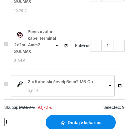
SOLMAX
19,76 
€
Povezovalni
kabel terminal
2x2m- 4mm2
-
+
Količina:
SOLMAX
8,34 
€
2 × Kabelski čevelj 6mm2 M6 Cu
0,80 
€
Skupaj:
212,92
€
193,72
€
Selected:
9
Solarni komplet za avtodom 240W*UGODNO* količina
Dodaj v košarico