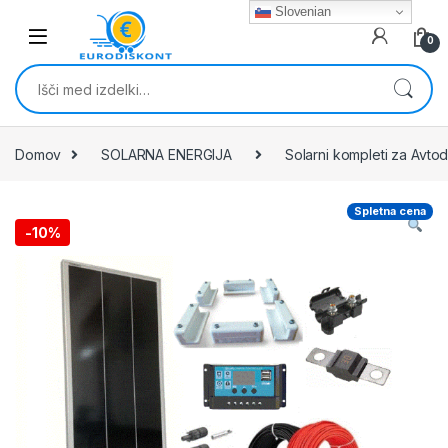
Skip to navigation
Skip to content
Slovenian
0
Išči:
Domov
SOLARNA ENERGIJA
Solarni kompleti za Avto
Spletna cena
-
10%