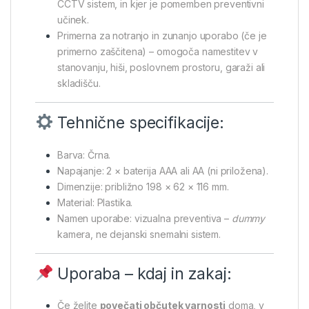
CCTV sistem, in kjer je pomemben preventivni
učinek.
Primerna za notranjo in zunanjo uporabo (če je
primerno zaščitena) – omogoča namestitev v
stanovanju, hiši, poslovnem prostoru, garaži ali
skladišču.
Tehnične specifikacije:
Barva: Črna.
Napajanje: 2 × baterija AAA ali AA (ni priložena).
Dimenzije: približno 198 × 62 × 116 mm.
Material: Plastika.
Namen uporabe: vizualna preventiva –
dummy
kamera, ne dejanski snemalni sistem.
Uporaba – kdaj in zakaj:
Če želite
povečati občutek varnosti
doma, v