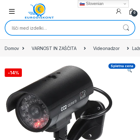
Skip to navigation
Skip to content
Slovenian
0
Išči:
Domov
VARNOST IN ZAŠČITA
Videonadzor
Laž
Spletna cena
-
14%