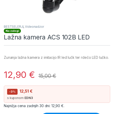
BESTSELERJI
,
Videonadzor
Na zalogi
Lažna kamera ACS 102B LED
Zunanja lažna kamera z imitacijo IR led lučk ter rdečo LED lučko.
12,90
€
15,00
€
12,51
€
-3%
s kuponom
EDN3
Najnižja cena zadnjih 30 dni:
12,90
€
.