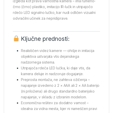
izgleda kot prava varnostna kamera – ima rumeno-
črno (črno) plastiko, imitacijo IR-lučk in utripajočo
rdečo LED signalno lučko, kar nudi odličen vizualni
odvračilni učinek za nepridiprave.
Ključne prednosti:
Realističen videz kamere — ohišje in imitacija
objektiva ustvarjata vtis dejanskega
nadzornega sistema.
Utripajoča rdeča LED lučka, ki daje vtis, da
kamera deluje in nadzoruje dogajanje.
Preprosta montaža, ne zahteva ožičenja –
napajanje izvedeno z 2 × AAA ali 2 × AA baterijo
(ni priložena) ali drugo standardno baterijsko
napajanje, v skladu z izbranim modelom.
Economična rešitev za dodatno varnost –
idealna za vidna mesta, kjer ni nameščen pravi