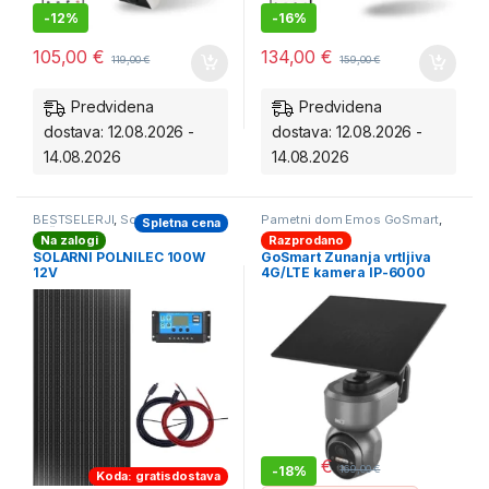
-
12%
-
16%
105,00
€
134,00
€
119,00
€
159,00
€
Predvidena
Predvidena
dostava: 12.08.2026 -
dostava: 12.08.2026 -
14.08.2026
14.08.2026
BESTSELERJI
,
Solarni Pastirji-
Pametni dom Emos GoSmart
,
Spletna cena
Pašni kompleti
,
Solarni polnilci
Pametno varovanje doma
,
Na zalogi
Razprodano
Solarne Kamere
,
Videonadzor
,
Zabavna elektronika
SOLARNI POLNILEC 100W
GoSmart Zunanja vrtljiva
12V
4G/LTE kamera IP-6000
OWL (Siva) – H4058 sončna
celica *ZALOGA*
139,00
€
-
18%
169,00
€
Koda: gratisdostava