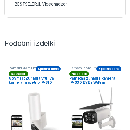
BESTSELERJI
,
Videonadzor
Podobni izdelki
Pametni dom Emos GoSmart
,
Pametni dom Emos GoSmart
,
Spletna cena
Spletna cena
Videonadzor
Solarne Kamere
,
Videonadzor
,
Na zalogi
Na zalogi
Zabavna elektronika
GoSmart Zunanja vrtljiva
Pametna zunanja kamera
kamera in svetilo IP-310
IP-600 EYE z WiFi in
TORCH, z Wi-Fi, bela 3Mpx
solarnim panelom