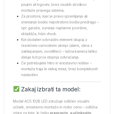
pisarni ali trgovini, brez visokih stroškov
montaže pravega sistema.
Za prostore, kjer je pravo spremljanje ali
snemanje bodisi nepotrebno bodisi predrago –
npr. garaže, zunanje naplavne površine,
skladišča, hišni vhodi.
Kot dodaten odvračilni element skupaj z
resničnimi varnostnimi ukrepi (alarm, okna z
zaklepanjem, osvetlitev) – lažna kamera lahko
deluje kot prva stopnja odvračanja.
Če potrebujete hitro in enostavno rešitev –
montaža traja le nekaj minut, brez kompleksnih
nastavitev.
Zakaj izbrati ta model:
Model ACS 102B LED združuje odličen vizualni
učinek, enostavno montažo in nizko ceno – odlična
izbira za tiste, ki želijo
preprosto, a učinkovito