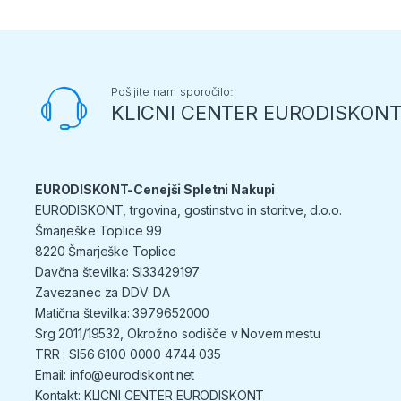
Pošljite nam sporočilo:
KLICNI CENTER EURODISKON
EURODISKONT-Cenejši Spletni Nakupi
EURODISKONT, trgovina, gostinstvo in storitve, d.o.o.
Šmarješke Toplice 99
8220 Šmarješke Toplice
Davčna številka: SI33429197
Zavezanec za DDV: DA
Matična številka: 3979652000
Srg 2011/19532, Okrožno sodišče v Novem mestu
TRR : SI56 6100 0000 4744 035
Email: info@eurodiskont.net
Kontakt:
KLICNI CENTER EURODISKONT