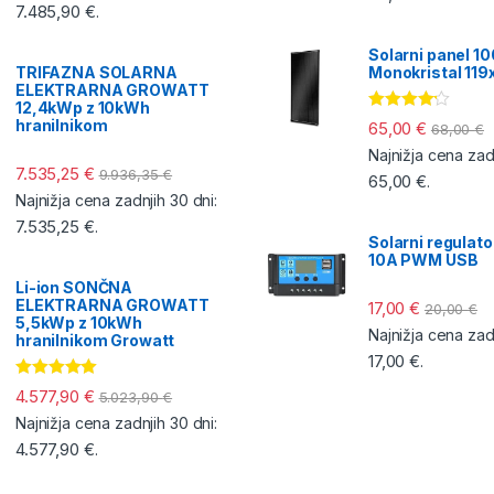
7.485,90
€
.
Solarni panel 1
TRIFAZNA SOLARNA
Monokristal 11
ELEKTRARNA GROWATT
12,4kWp z 10kWh
Ocenjeno
hranilnikom
65,00
€
68,00
€
4.00
od 5
Najnižja cena zadn
7.535,25
€
9.936,35
€
65,00
€
.
Najnižja cena zadnjih 30 dni:
7.535,25
€
.
Solarni regulat
10A PWM USB
Li-ion SONČNA
ELEKTRARNA GROWATT
17,00
€
20,00
€
5,5kWp z 10kWh
Najnižja cena zadn
hranilnikom Growatt
17,00
€
.
Ocenjeno
4.577,90
€
5.023,90
€
5.00
od 5
Najnižja cena zadnjih 30 dni:
4.577,90
€
.