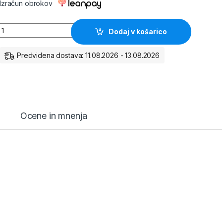
Izračun obrokov
Akumulator VARTA SILVER dynamic 12V 100Ah 830A H3 količina
Dodaj v košarico
Predvidena dostava: 11.08.2026 - 13.08.2026
Ocene in mnenja