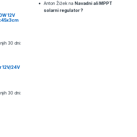
Anton Žižek
na
Navadni ali MPPT
solarni regulator ?
00W 12V
9x45x3cm
jih 30 dni:
or 12V/24V
jih 30 dni: