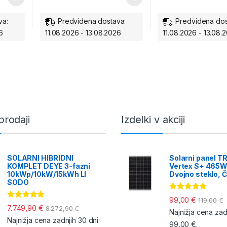
va:
Predvidena dostava:
Predvidena dos
6
11.08.2026 - 13.08.2026
11.08.2026 - 13.08.
prodaji
Izdelki v akciji
SOLARNI HIBRIDNI
Solarni panel T
KOMPLET DEYE 3-fazni
Vertex S+ 465W
10kWp/10kW/15kWh LI
Dvojno steklo, Č
SODO
Ocenjeno
99,00
€
119,00
€
5.00
od 5
Ocenjeno
7.749,90
€
8.272,90
€
Najnižja cena zadn
5.00
od 5
Najnižja cena zadnjih 30 dni:
99,00
€
.