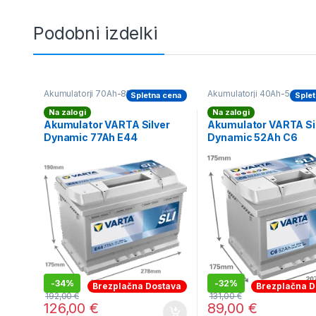
Podobni izdelki
Akumulatorji 70Ah-85Ah
,
Akumulatorji 40Ah-54Ah
,
Spletna cena
Splet
Akumulatorji VARTA
,
Avtomobilski
Akumulatorji VARTA
,
Avtom
Akumulatorji
Akumulatorji
Na zalogi
Na zalogi
Akumulator VARTA Silver
Akumulator VARTA Si
Dynamic 77Ah E44
Dynamic 52Ah C6
-
34%
-
32%
Brezplačna Dostava
Brezplačna D
192,00
€
131,00
€
126,00
€
89,00
€