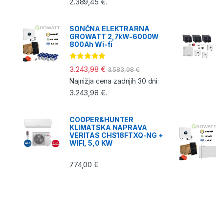
2.389,45
€
.
SONČNA ELEKTRARNA
GROWATT 2,7kW-6000W
800Ah Wi-fi
Ocenjeno
3.243,98
€
3.583,98
€
5.00
od 5
Najnižja cena zadnjih 30 dni:
3.243,98
€
.
COOPER&HUNTER
KLIMATSKA NAPRAVA
VERITAS CHS18FTXQ-NG +
WIFI, 5,0 KW
774,00
€