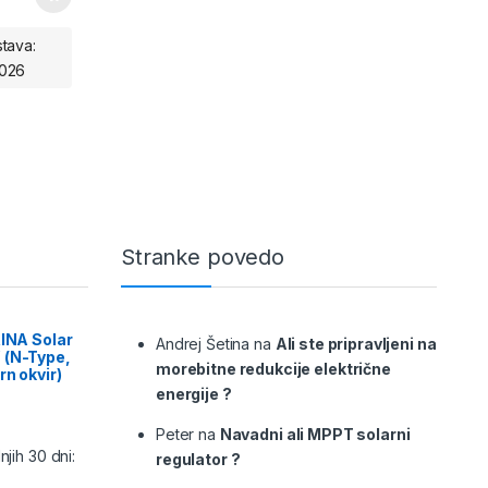
tava:
2026
Stranke povedo
RINA Solar
Andrej Šetina
na
Ali ste pripravljeni na
 (N-Type,
morebitne redukcije električne
rn okvir)
energije ?
Peter
na
Navadni ali MPPT solarni
jih 30 dni:
regulator ?