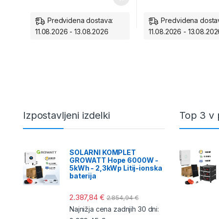
Predvidena dostava:
Predvidena dosta
11.08.2026 - 13.08.2026
11.08.2026 - 13.08.202
Izpostavljeni izdelki
Top 3 v 
SOLARNI KOMPLET
GROWATT Hope 6000W -
5kWh - 2,3kWp Litij-ionska
baterija
2.387,84
€
2.854,94
€
Najnižja cena zadnjih 30 dni: