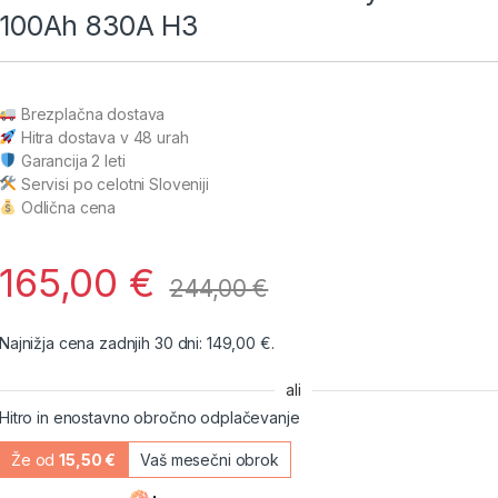
100Ah 830A H3
Brezplačna dostava
Hitra dostava v 48 urah
Garancija 2 leti
Servisi po celotni Sloveniji
Odlična cena
165,00
€
244,00
€
Najnižja cena zadnjih 30 dni:
149,00
€
.
ali
Hitro in enostavno obročno odplačevanje
Že od
15,50 €
Vaš mesečni obrok