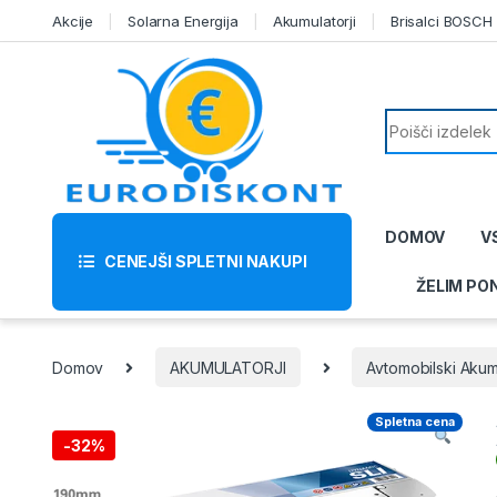
Skip to navigation
Skip to content
Akcije
Solarna Energija
Akumulatorji
Brisalci BOSCH
Search for:
DOMOV
V
CENEJŠI SPLETNI NAKUPI
ŽELIM PO
Domov
AKUMULATORJI
Avtomobilski Akumu
Spletna cena
-
32%