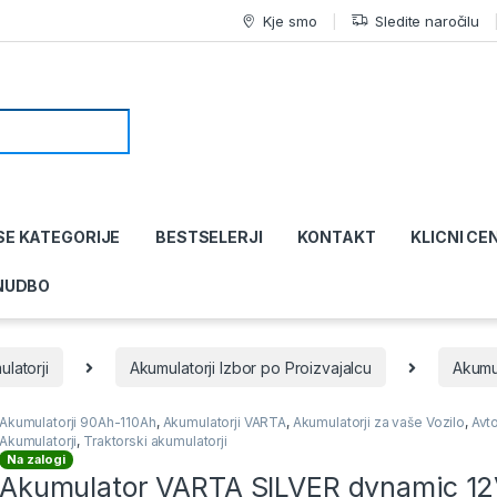
Kje smo
Sledite naročilu
SE KATEGORIJE
BESTSELERJI
KONTAKT
KLICNI CE
NUDBO
latorji
Akumulatorji Izbor po Proizvajalcu
Akumu
Akumulatorji 90Ah-110Ah
,
Akumulatorji VARTA
,
Akumulatorji za vaše Vozilo
,
Avt
Akumulatorji
,
Traktorski akumulatorji
Na zalogi
Akumulator VARTA SILVER dynamic 1