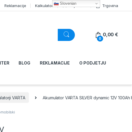
Slovenian
Reklamacije
Kalkulator
Moj račun
Trgovina
0,00
€
0
NTER
BLOG
REKLAMACIJE
O PODJETJU
latorji VARTA
Akumulator VARTA SILVER dynamic 12V 100Ah
omobilski
2V