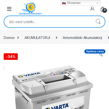
Skip to navigation
Skip to content
Slovenian
0
Išči:
Domov
AKUMULATORJI
Avtomobilski Akumulatorji
Spletna cena
-
34%