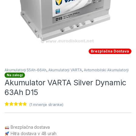
Brezplačna Dostava
Akumulatorji 55Ah-66Ah
,
Akumulatorji VARTA
,
Avtomobilski Akumulatorji
Na zalogi
Akumulator VARTA Silver Dynamic
63Ah D15
(
1
mnenje stranke)
Ocenjeno z
1
5.00
od 5 na
podlagi ocene
stranke
Brezplačna dostava
Hitra dostava v 48 urah