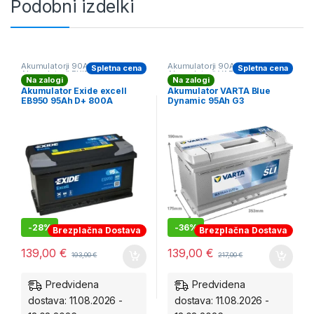
Podobni izdelki
Akumulatorji 90Ah-110Ah
,
Akumulatorji 90Ah-110Ah
,
Spletna cena
Spletna cena
Akumulatorji EXIDE
,
Akumulatorji VARTA
,
Na zalogi
Na zalogi
Avtomobilski Akumulatorji
Avtomobilski Akumulatorji
,
Traktorski akumulatorji
Akumulator Exide excell
Akumulator VARTA Blue
EB950 95Ah D+ 800A
Dynamic 95Ah G3
-
28%
-
36%
Brezplačna Dostava
Brezplačna Dostava
139,00
€
139,00
€
193,00
€
217,00
€
Predvidena
Predvidena
dostava: 11.08.2026 -
dostava: 11.08.2026 -