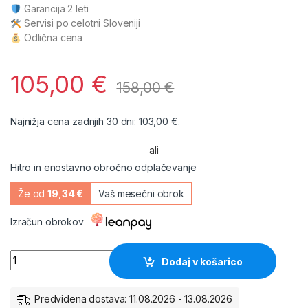
Garancija 2 leti
Servisi po celotni Sloveniji
Odlična cena
105,00
€
158,00
€
Najnižja cena zadnjih 30 dni:
103,00
€
.
ali
Hitro in enostavno obročno odplačevanje
Že od
19,34 €
Vaš mesečni obrok
Izračun obrokov
Akumulator VARTA Silver Dynamic 63Ah D15 količina
Dodaj v košarico
Predvidena dostava: 11.08.2026 - 13.08.2026