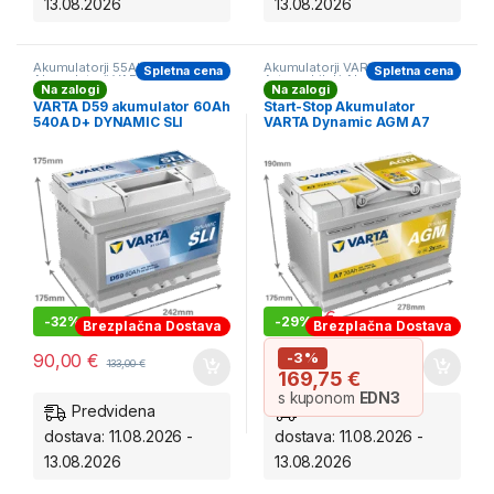
13.08.2026
13.08.2026
Akumulatorji 55Ah-66Ah
,
Akumulatorji VARTA
,
Spletna cena
Spletna cena
Akumulatorji VARTA
,
Avtomobilski Akumulatorji
,
Na zalogi
Na zalogi
Avtomobilski Akumulatorji
BESTSELERJI
,
Start&Stop
Akumulatorji 70Ah-85Ah
VARTA D59 akumulator 60Ah
Start-Stop Akumulator
540A D+ DYNAMIC SLI
VARTA Dynamic AGM A7
(70Ah, 12V, 760A)
*ZALOGA*
175,00
€
-
32%
-
29%
246,10
€
Brezplačna Dostava
Brezplačna Dostava
-3%
90,00
€
133,00
€
169,75
€
s kuponom
EDN3
Predvidena
Predvidena
dostava: 11.08.2026 -
dostava: 11.08.2026 -
13.08.2026
13.08.2026