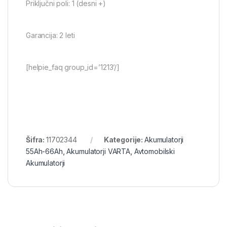
Priključni poli: 1 (desni +)
Garancija: 2 leti
[helpie_faq group_id=’1213’/]
Šifra:
11702344
Kategorije:
Akumulatorji
55Ah-66Ah
,
Akumulatorji VARTA
,
Avtomobilski
Akumulatorji