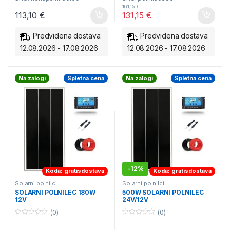
161,15
€
Polnjenje 12V baterij
Polnjenje 12V baterij
113,10
€
131,15
€
Polnjenje 24V baterij
Polnjenje 24V baterij
Predvidena dostava:
Predvidena dostava:
12.08.2026 - 17.08.2026
12.08.2026 - 17.08.2026
Na zalogi
Spletna cena
Na zalogi
Spletna cena
-
12%
Koda: gratisdostava
Koda: gratisdostava
Solarni polnilci
Solarni polnilci
SOLARNI POLNILEC 180W
500W SOLARNI POLNILEC
12V
24V/12V
(0)
(0)
0
0
o
o