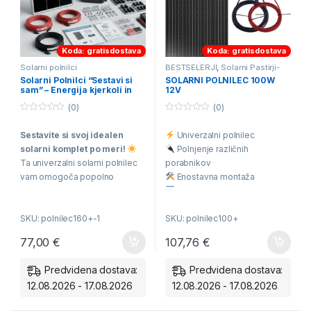
Koda: gratisdostava
Koda: gratisdostava
Solarni polnilci
BESTSELERJI
,
Solarni Pastirji-
Pašni kompleti
,
Solarni polnilci
Solarni Polnilci “Sestavi si
SOLARNI POLNILEC 100W
sam” – Energija kjerkoli in
12V
kadarkoli!
(0)
(0)
0
0
o
o
Sestavite si svoj idealen
Univerzalni polnilec
u
u
t
t
solarni komplet po meri!
Polnjenje različnih
o
o
f
f
Ta univerzalni solarni polnilec
porabnikov
5
5
vam omogoča popolno
Enostavna montaža
prilagodljivost – izbirajte med
V okvirju odprtine za
močmi od 60W do 240W in
montažo
SKU: polnilec160+-1
SKU: polnilec100+
dodajte komponente, ki jih
Vsebuje vse za priklop
dejansko potrebujete. Idealna
Polnjenje 12V baterij
77,00
€
107,76
€
rešitev za napajanje
Polnjenje 24V baterij
avtodomov, vikendov, plovil ali
Predvidena dostava:
Predvidena dostava:
električnih pastirjev.
12.08.2026 - 17.08.2026
12.08.2026 - 17.08.2026
Brezvezen nakup vnaprej
določenih setov je preteklost,