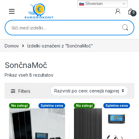
Skip to navigation
Skip to content
Slovenian
0
Išči:
Domov
Izdelki označeni z “SončnaMoč”
SončnaMoč
Razvrščeno po ceni: od najnižje do najvišj
Prikaz vseh 8 rezultatov
Filters
Na zalogi
Spletna cena
Na zalogi
Spletna cena