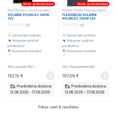
Koda: gratisdostava
Koda: gratisdostava
BESTSELERJI
,
Solarni polnilci
Solarni Pastirji-Pašni kompleti
,
Solarni polnilci
SOLARNI POLNILEC 240W
FLEKSIBILNI SOLARNI
12V
POLNILEC 200W 12V
(0)
(0)
0
0
o
o
Univerzalni polnilec
Univerzalni polnilec
u
u
t
t
Polnjenje različnih
Polnjenje različnih
o
o
f
f
porabnikov
porabnikov
5
5
Enostavna montaža
Enostavna montaža
V okvirju odprtine za
V okvirju si lahko naredite
montažo
odprtine
SKU: polnilec160+
SKU: flekspolnilec180
Vsebuje vse za priklop
Vsebuje vse za priklop
Polnjenje 12V baterij
Polnjenje 12V baterij
152,15
€
197,09
€
Polnjenje 24V baterij
Polnjenje 24V baterij
Predvidena dostava:
Predvidena dostava:
12.08.2026 - 17.08.2026
12.08.2026 - 17.08.2026
Razvrščeno po ceni: od
Prikaz vseh 8 rezultatov