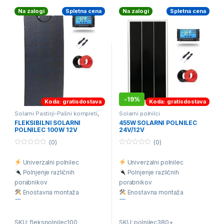
vzemite le tisto, kar
Na zalogi
Spletna cena
Na zalogi
Spletna cena
potrebujete za neodvisno
energijo na terenu!
-
19%
Koda: gratisdostava
Koda: gratisdostava
Solarni Pastirji-Pašni kompleti
,
Solarni polnilci
Solarni polnilci
FLEKSIBILNI SOLARNI
455W SOLARNI POLNILEC
POLNILEC 100W 12V
24V/12V
(0)
(0)
0
0
o
o
Univerzalni polnilec
Univerzalni polnilec
u
u
t
t
Polnjenje različnih
Polnjenje različnih
o
o
f
f
porabnikov
porabnikov
5
5
Enostavna montaža
Enostavna montaža
V robu lahko naredite
V okvirju odprtine za
odprtino
montažo
SKU: flekspolnilec100
SKU: polnilec380+
Vsebuje vse za priklop
Vsebuje vse za priklop