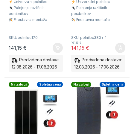
Univerzalni polnilec
Univerzalni polnilec
u
u
t
t
Polnjenje različnih
Polnjenje različnih
o
o
f
f
porabnikov
porabnikov
5
5
Enostavna montaža
Enostavna montaža
V okvirju odprtine za
V okvirju odprtine za
montažo
montažo
SKU: polnilec170
SKU: polnilec380+-1
Vsebuje vse za priklop
Vsebuje vse za priklop
161,15
€
Polnjenje 12V baterij
Polnjenje 12V baterij
141,15
€
141,15
€
Polnjenje 24V baterij
Polnjenje 24V baterij
Predvidena dostava:
Predvidena dostava:
12.08.2026 - 17.08.2026
12.08.2026 - 17.08.2026
Na zalogi
Spletna cena
Na zalogi
Spletna cena