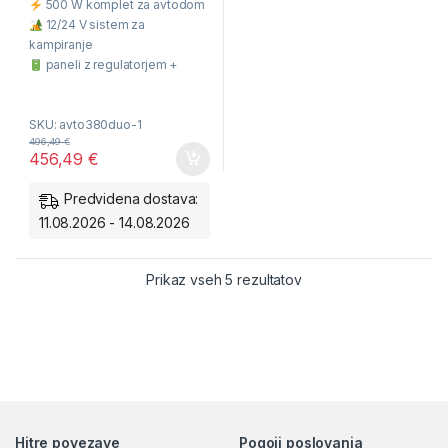
500 W komplet za avtodom
u
t
12/24 V sistem za
o
f
kampiranje
5
paneli z regulatorjem +
akumulator 100Ah
Energija sonca na poti
SKU: avto380duo-1
Enostavna montaža
496,49
€
Popolna neodvisnost
456,49
€
Predvidena dostava:
11.08.2026 - 14.08.2026
Razvrščeno po ceni: od
Prikaz vseh 5 rezultatov
Hitre povezave
Pogoji poslovanja