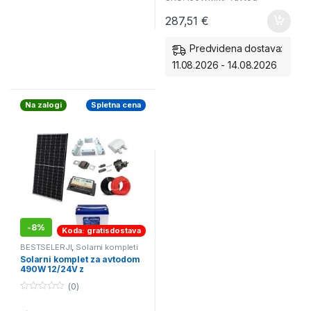
hladilnika…
287,51
€
Predvidena dostava:
11.08.2026 - 14.08.2026
Na zalogi
Spletna cena
-
8%
Koda: gratisdostava
BESTSELERJI
,
Solarni kompleti
za Avtodom
,
Solarni kompleti za
Solarni komplet za avtodom
Navtiko
490W 12/24V z
akumulatorjem 100Ah
(0)
0
o