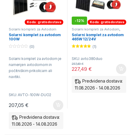
-
12%
Koda: gratisdostava
Koda: gratisdostava
Solarni kompleti za Avtodom
Solarni kompleti za Avtodom
,
Solarni kompleti za Navtiko
Solarni komplet za avtodom
Solarni komplet za avtodom
100W
465W 12/24V
(0)
(1)
0
Ocenjeno
o
5.00
od 5
Solarni komplet za avtodom je
SKU: avto380duo
u
t
257,49
€
namenjen avtodomom in
o
227,49
€
f
počitniškim prikolicam ali
5
navtiki.
Predvidena dostava:
11.08.2026 - 14.08.2026
SKU: AVTO-100W-DUO2
207,05
€
Predvidena dostava:
11.08.2026 - 14.08.2026