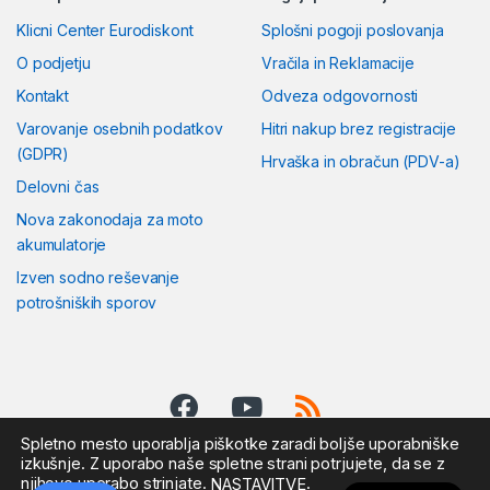
Klicni Center Eurodiskont
Splošni pogoji poslovanja
O podjetju
Vračila in Reklamacije
Kontakt
Odveza odgovornosti
Varovanje osebnih podatkov
Hitri nakup brez registracije
(GDPR)
Hrvaška in obračun (PDV-a)
Delovni čas
Nova zakonodaja za moto
akumulatorje
Izven sodno reševanje
potrošniških sporov
Spletno mesto uporablja piškotke zaradi boljše uporabniške
izkušnje. Z uporabo naše spletne strani potrjujete, da se z
njihovo uporabo strinjate.
.
NASTAVITVE
Pošljite nam sporočilo: