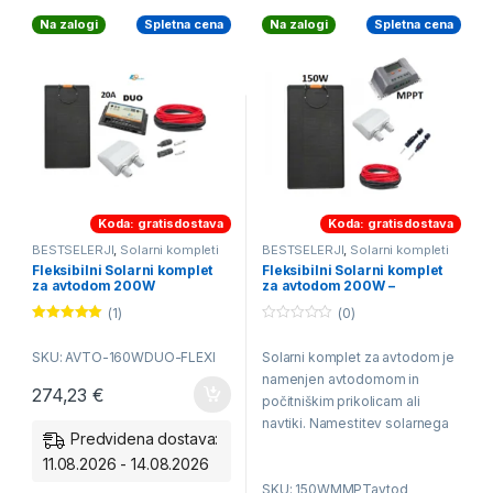
Na zalogi
Spletna cena
Na zalogi
Spletna cena
Koda: gratisdostava
Koda: gratisdostava
BESTSELERJI
,
Solarni kompleti
BESTSELERJI
,
Solarni kompleti
za Avtodom
,
Solarni kompleti za
za Avtodom
,
Solarni kompleti za
Fleksibilni Solarni komplet
Fleksibilni Solarni komplet
Navtiko
Navtiko
za avtodom 200W
za avtodom 200W –
MPPT20A BT
(1)
(0)
Ocenjeno
0
5.00
od 5
o
SKU: AVTO-160WDUO-FLEXI
Solarni komplet za avtodom je
u
t
namenjen avtodomom in
o
274,23
€
f
počitniškim prikolicam ali
5
navtiki. Namestitev solarnega
Predvidena dostava:
kompleta za avtodom je hitra
11.08.2026 - 14.08.2026
in enostavna. Solarni modul
SKU: 150WMMPTavtod
zadostuje poleti za napajanje