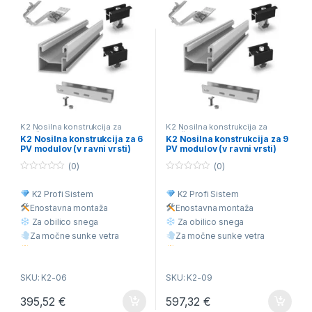
K2 Nosilna konstrukcija za
K2 Nosilna konstrukcija za
opečno kritino ali betonski
opečno kritino ali betonski
K2 Nosilna konstrukcija za 6
K2 Nosilna konstrukcija za 9
strešnik
strešnik
PV modulov (v ravni vrsti)
PV modulov (v ravni vrsti)
(0)
(0)
0
0
o
o
K2 Profi Sistem
K2 Profi Sistem
u
u
t
t
Enostavna montaž
a
Enostavna montaž
a
o
o
f
f
Za obilico snega
Za obilico snega
5
5
Za močne sunke vetra
Za močne sunke vetra
Višja Kvaliteta
Višja Kvaliteta
Ugodna cena
Ugodna cena
SKU: K2-06
SKU: K2-09
395,52
€
597,32
€