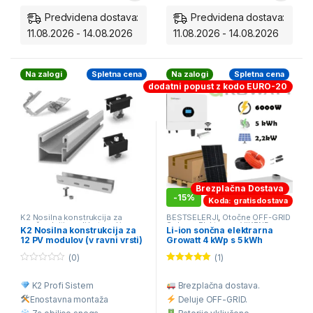
Predvidena dostava:
Predvidena dostava:
11.08.2026 - 14.08.2026
11.08.2026 - 14.08.2026
Na zalogi
Spletna cena
Na zalogi
Spletna cena
dodatni popust z kodo EURO-20
Brezplačna Dostava
-
15%
Koda: gratisdostava
K2 Nosilna konstrukcija za
BESTSELERJI
,
Otočne OFF-GRID
opečno kritino ali betonski
Solarne Elektrarne
,
VIKEND
K2 Nosilna konstrukcija za
Li-ion sončna elektrarna
strešnik
solarni kompleti
12 PV modulov (v ravni vrsti)
Growatt 4 kWp s 5 kWh
hranilnikom – celovita off-
(0)
(1)
grid solarna rešitev
0
Ocenjeno
o
5.00
od 5
K2 Profi Sistem
Brezplačna dostava.
u
t
Enostavna montaž
a
Deluje OFF-GRID.
o
f