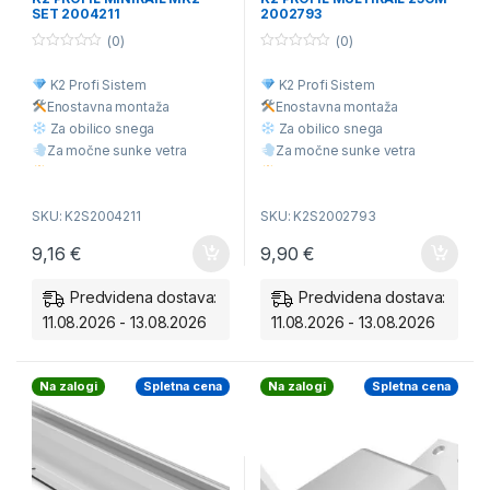
nosilna konstrukcija za različne
nosilna konstrukcija za različne
SET 2004211
2002793
vrste kritine
,
Posamezni deli
vrste kritine
,
Posamezni deli
nosilne konstrukcije
nosilne konstrukcije
(0)
(0)
0
0
o
o
K2 Profi Sistem
K2 Profi Sistem
u
u
t
t
Enostavna montaž
a
Enostavna montaž
a
o
o
f
f
Za obilico snega
Za obilico snega
5
5
Za močne sunke vetra
Za močne sunke vetra
Višja Kvaliteta
Višja Kvaliteta
Ugodna cena
Ugodna cena
SKU: K2S2004211
SKU: K2S2002793
9,16
€
9,90
€
Predvidena dostava:
Predvidena dostava:
11.08.2026 - 13.08.2026
11.08.2026 - 13.08.2026
Na zalogi
Spletna cena
Na zalogi
Spletna cena