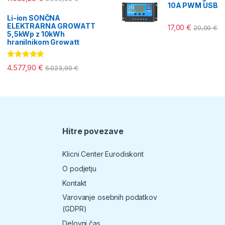
10A PWM USB
Li-ion SONČNA
ELEKTRARNA GROWATT
17,00
€
20,00
€
5,5kWp z 10kWh
hranilnikom Growatt
Ocenjeno
4.577,90
€
5.023,90
€
5.00
od 5
Hitre povezave
T
Klicni Center Eurodiskont
O podjetju
Kontakt
Varovanje osebnih podatkov
(GDPR)
Delovni čas