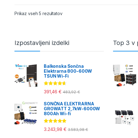
Razvrščeno po ceni: od najnižje do na
Prikaz vseh 5 rezultatov
Izpostavljeni izdelki
Top 3 v 
Balkonska Sončna
Elektrarna 800-600W
TSUN Wi-Fi
Ocenjeno
391,46
€
483,92
€
4.50
od 5
SONČNA ELEKTRARNA
GROWATT 2,7kW-6000W
800Ah Wi-fi
Ocenjeno
3.243,98
€
3.583,98
€
5.00
od 5