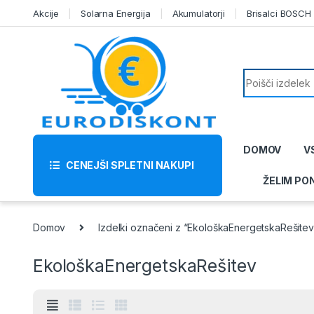
Skip to navigation
Skip to content
Akcije
Solarna Energija
Akumulatorji
Brisalci BOSCH
Search for:
DOMOV
V
CENEJŠI SPLETNI NAKUPI
ŽELIM PO
Domov
Izdelki označeni z “EkološkaEnergetskaRešitev
EkološkaEnergetskaRešitev