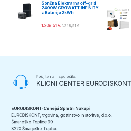
Sončna Elektrarna off-grid
2400W GROWATT INFINITY
z Baterijo 2kWh
1.208,51
€
1.248,51
€
Pošljite nam sporočilo:
KLICNI CENTER EURODISKON
EURODISKONT-Cenejši Spletni Nakupi
EURODISKONT, trgovina, gostinstvo in storitve, d.o.o.
Šmarješke Toplice 99
8220 Šmarješke Toplice