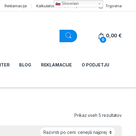
Slovenian
Reklamacije
Kalkulator
Moj račun
Trgovina
0,00
€
0
NTER
BLOG
REKLAMACIJE
O PODJETJU
Razvršč
Prikaz vseh 5 rezultatov