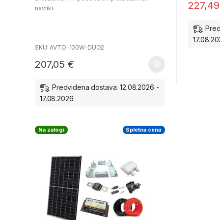
o
227,4
f
navtiki.
5
Pred
17.08.2
SKU: AVTO-100W-DUO2
207,05
€
Predvidena dostava: 12.08.2026 -
17.08.2026
Na zalogi
Spletna cena