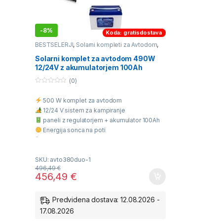
-
8%
Koda: gratisdostava
BESTSELERJI
,
Solarni kompleti za Avtodom
,
Solarni kompleti za Navtiko
Solarni komplet za avtodom 490W
12/24V z akumulatorjem 100Ah
(0)
0
o
500 W komplet za avtodom
u
t
12/24 V sistem za kampiranje
o
f
paneli z regulatorjem + akumulator 100Ah
5
Energija sonca na poti
Enostavna montaža
Popolna neodvisnost
SKU: avto380duo-1
496,49
€
456,49
€
Predvidena dostava: 12.08.2026 -
17.08.2026