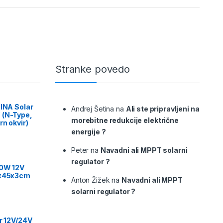
Stranke povedo
RINA Solar
Andrej Šetina
na
Ali ste pripravljeni na
 (N-Type,
morebitne redukcije električne
rn okvir)
energije ?
Peter
na
Navadni ali MPPT solarni
regulator ?
00W 12V
9x45x3cm
Anton Žižek
na
Navadni ali MPPT
solarni regulator ?
or 12V/24V