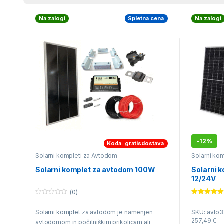
Na zalogi
Spletna cena
Na zalogi
-
12%
Koda: gratisdostava
Solarni kompleti za Avtodom
Solarni ko
za Navtiko
Solarni komplet za avtodom 100W
Solarni 
12/24V
(0)
0
Ocenjeno
o
5.00
od 5
Solarni komplet za avtodom je namenjen
SKU: avto
u
t
257,49
€
avtodomom in počitniškim prikolicam ali