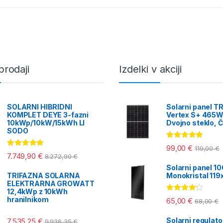
jvišje
prodaji
Izdelki v akciji
SOLARNI HIBRIDNI
Solarni panel T
KOMPLET DEYE 3-fazni
Vertex S+ 465W
10kWp/10kW/15kWh LI
Dvojno steklo, Č
SODO
Ocenjeno
99,00
€
119,00
€
5.00
od 5
Ocenjeno
7.749,90
€
8.272,90
€
5.00
od 5
Solarni panel 1
TRIFAZNA SOLARNA
Monokristal 11
ELEKTRARNA GROWATT
12,4kWp z 10kWh
Ocenjeno
hranilnikom
65,00
€
68,00
€
4.00
od 5
Solarni regulat
7.535,25
€
9.936,35
€