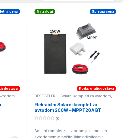
letna cena
Na zalogi
Spletna cena
tisdostava
Koda: gratisdostava
 Avtodom
,
BESTSELERJI
,
Solarni kompleti za Avtodom
,
Solarni kompleti za Navtiko
a
Fleksibilni Solarni komplet za
avtodom 200W – MPPT20A BT
(0)
0
o
Solarni komplet za avtodom je namenjen
u
t
avtodomom in počitniškim prikolicam ali