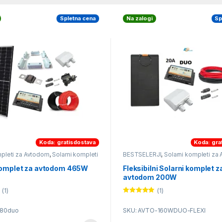
Spletna cena
Na zalogi
Sp
Koda: gratisdostava
Koda: gra
mpleti za Avtodom
,
Solarni kompleti
BESTSELERJI
,
Solarni kompleti za
Solarni kompleti za Navtiko
komplet za avtodom 465W
Fleksibilni Solarni komplet z
avtodom 200W
(1)
(1)
Ocenjeno
5.00
od 5
380duo
SKU: AVTO-160WDUO-FLEXI