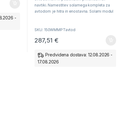
o
f
navtiki. Namestitev solarnega kompleta za
5
avtodom je hitra in enostavna. Solarni modul
8.2026 -
zadostuje poleti za napajanje hladilnika…
SKU: 150WMMPTavtod
287,51
€
Predvidena dostava: 12.08.2026 -
17.08.2026