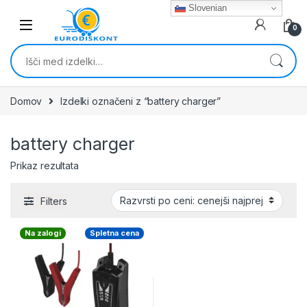
Skip to navigation
Skip to content
Slovenian
0
Išči:
Domov
Izdelki označeni z “battery charger”
battery charger
Prikaz rezultata
Filters
Na zalogi
Spletna cena