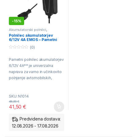
-
15%
Akumulatorski polnilci
,
Traktorski akumulatorji
,
Polnilec akumulatorjev
Večnamenski akumulatorji
6/12V 4A EMOS – Pametni
avtomobilski polnilec
(0)
akumulatorjev z zaščito
0
o
Pametni polnilec akumulatorjev
u
t
6/12V 4A** je univerzalna
o
f
naprava za varno in učinkovito
5
polnjenje avtomobilskih,
motornih in AGM akumulatorjev.
Samodejno prepozna
SKU: N1014
napetost, nadzira polnjenje in
48,90
€
vključuje zaščito pred
41,50
€
pregrevanjem ter napačno
povezavo.
Predvidena dostava:
12.08.2026 - 17.08.2026