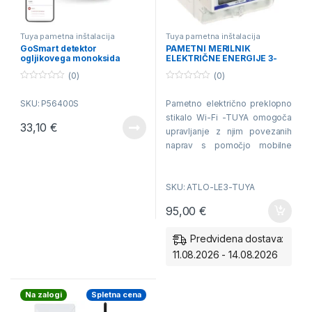
Tuya pametna inštalacija
Tuya pametna inštalacija
GoSmart detektor
PAMETNI MERILNIK
ogljikovega monoksida
ELEKTRIČNE ENERGIJE 3-
TCS0101W z WiFi
fazni TUYA Wi-Fi, Tuya
(0)
(0)
Smart
0
0
o
o
SKU: P56400S
Pametno električno preklopno
u
u
t
t
stikalo Wi-Fi -TUYA omogoča
o
o
33,10
€
f
f
upravljanje z njim povezanih
5
5
naprav s pomočjo mobilne
aplikacije. Za pravilno
delovanje naprave je le-to
SKU: ATLO-LE3-TUYA
treba povezati z omrežjem Wi-
Fi z dostopom do interneta.
95,00
€
Predvidena dostava:
11.08.2026 - 14.08.2026
Na zalogi
Spletna cena