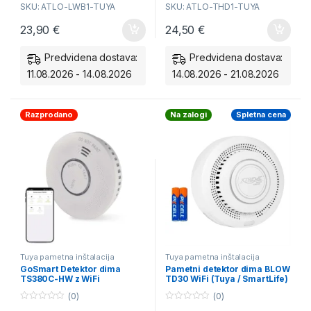
SKU: ATLO-LWB1-TUYA
SKU: ATLO-THD1-TUYA
23,90
€
24,50
€
Predvidena dostava:
Predvidena dostava:
11.08.2026 - 14.08.2026
14.08.2026 - 21.08.2026
Razprodano
Na zalogi
Spletna cena
Tuya pametna inštalacija
Tuya pametna inštalacija
GoSmart Detektor dima
Pametni detektor dima BLOW
TS380C-HW z WiFi
TD30 WiFi (Tuya / SmartLife)
(0)
(0)
0
0