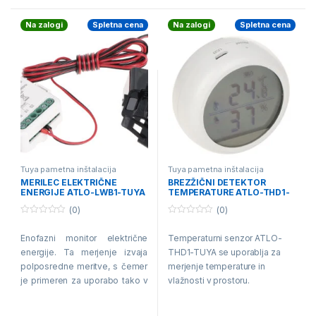
dodatnih central).
Na zalogi
Spletna cena
Na zalogi
Spletna cena
Varnost:
Zgodnje
odkrivanje požara s
fotoelektričnim senzorjem.
Tuya pametna inštalacija
Tuya pametna inštalacija
MERILEC ELEKTRIČNE
BREZŽIČNI DETEKTOR
ENERGIJE ATLO-LWB1-TUYA
TEMPERATURE ATLO-THD1-
ENOFAZNI WiFi
TUYA Wi-Fi, Tuya Smart
(0)
(0)
0
0
o
o
Enofazni monitor električne
Temperaturni senzor ATLO-
u
u
t
t
energije. Ta merjenje izvaja
THD1-TUYA se uporablja za
o
o
f
f
polposredne meritve, s čemer
merjenje temperature in
5
5
je primeren za uporabo tako v
vlažnosti v prostoru.
tokokrogih razsvetljave kot z
vtičnicami visoke moči.