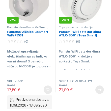
-
7%
-
32%
Pametni dom Emos GoSmart
,
Tuya pametna inštalacija
Tuya pametna inštalacija
,
Pametna vtičnica GoSmart
Pametni WiFi detektor dima
Zabavna elektronika
WiFi P5531
ATLO-SD01 (Tuya Smart)
(0)
(0)
0
0
o
o
Možnost upravljanja
Pametni
WiFi detektor dima
u
u
t
t
električnih naprav tudi, ko
ATLO-SD01
, ki deluje z
o
o
f
f
vas ni doma?
S pametno
aplikacijo Tuya Smart.
5
5
vtičnico IP-3001F je to povsem
Opozorila:
Takojšnja
enostavno. Omogoča
nadzor
obvestila na pametni
in upravljanje električnih
telefon ob zaznavi dima.
SKU: P5531
SKU: ATLO-SD01-TUYA
naprav na daljavo
preko
18,90
€
32,06
€
aplikacije
na vašem
17,50
€
21,90
€
Alarm:
Močna vgrajena
mobilnem
sirena (85 dB) in LED lučka.
telefonu
ali
tabličnem
Predvidena dostava:
računalniku
, n
Brezžično:
Deluje preko
11.08.2026 - 13.08.2026
vašega WiFi omrežja (brez