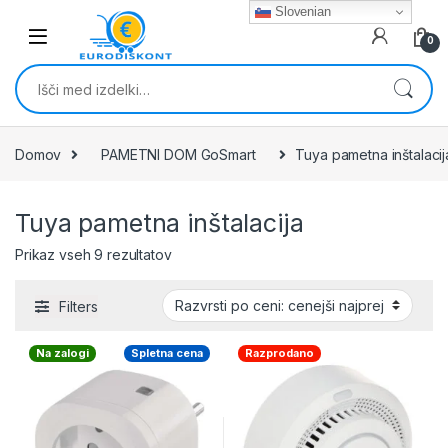
Skip to navigation
Skip to content
Slovenian
0
Išči:
Domov
PAMETNI DOM GoSmart
Tuya pametna inštalacij
Tuya pametna inštalacija
Razvrščeno po ceni: od najnižje do najvišj
Prikaz vseh 9 rezultatov
Filters
Na zalogi
Spletna cena
Razprodano