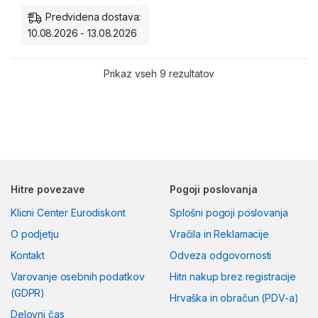
skupno porabo vašega doma
Predvidena dostava:
ali podjetja, kjerkoli že ste.
10.08.2026 - 13.08.2026
Pametna rešitev za energetsko
učinkovitost in nižje stroške!
Razvrščeno po ceni: od
Prikaz vseh 9 rezultatov
Hitre povezave
Pogoji poslovanja
Klicni Center Eurodiskont
Splošni pogoji poslovanja
O podjetju
Vračila in Reklamacije
Kontakt
Odveza odgovornosti
Varovanje osebnih podatkov
Hitri nakup brez registracije
(GDPR)
Hrvaška in obračun (PDV-a)
Delovni čas