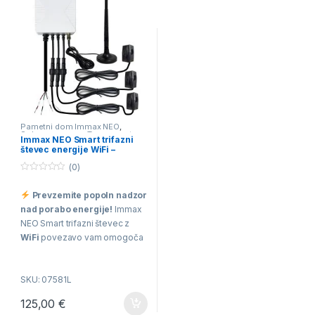
Pametni dom Immax NEO
,
Solarna oprema
,
Tuya pametna
Immax NEO Smart trifazni
inštalacija
števec energije WiFi –
Pametno upravljanje z
(0)
elektriko!
0
o
Prevzemite popoln nadzor
u
t
nad porabo energije!
Immax
o
f
NEO Smart trifazni števec z
5
WiFi
povezavo vam omogoča
spremljanje porabe v realnem
času neposredno prek
SKU: 07581L
aplikacije
Immax NEO PRO
(Tuya)
. Brezžično
125,00
€
spremljajte napetost, tok in