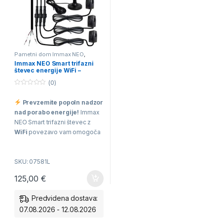
Pametni dom Immax NEO
,
Solarna oprema
,
Tuya pametna
Immax NEO Smart trifazni
inštalacija
števec energije WiFi –
Pametno upravljanje z
(0)
elektriko!
0
o
Prevzemite popoln nadzor
u
t
nad porabo energije!
Immax
o
f
NEO Smart trifazni števec z
5
WiFi
povezavo vam omogoča
spremljanje porabe v realnem
času neposredno prek
SKU: 07581L
aplikacije
Immax NEO PRO
(Tuya)
. Brezžično
125,00
€
spremljajte napetost, tok in
skupno porabo vašega doma
Predvidena dostava:
ali podjetja, kjerkoli že ste.
07.08.2026 - 12.08.2026
Pametna rešitev za energetsko
učinkovitost in nižje stroške!