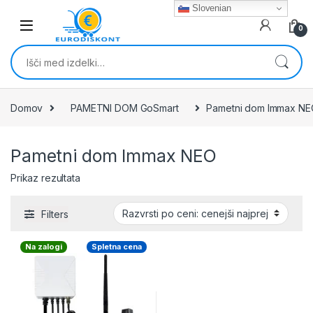
Skip to navigation
Skip to content
Slovenian
0
Išči:
Domov
PAMETNI DOM GoSmart
Pametni dom Immax NE
Pametni dom Immax NEO
Prikaz rezultata
Filters
Na zalogi
Spletna cena