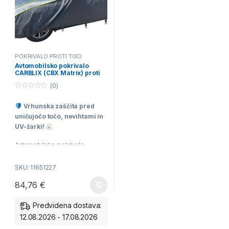
POKRIVALO PROTI TOČI
Avtomobilsko pokrivalo
CARBLIX (CBX Matrix) proti
toči v velikosti “L”
(0)
0
o
Vrhunska zaščita pred
u
t
uničujočo točo, nevihtami in
o
f
UV-žarki!
5
Avtomobilsko pokrivalo
CARBLIX (CBX Matrix) proti
toči v velikosti “L”
ponuja
SKU: 11651227
brezkompromisno obrambo za
84,76
€
vaše vozilo. Izdelano je iz
visokokakovostnih materialov
Predvidena dostava:
s posebno debelo zaščitno
plastjo, ki ublaži udarce toče in
12.08.2026 - 17.08.2026
prepreči drage poškodbe na