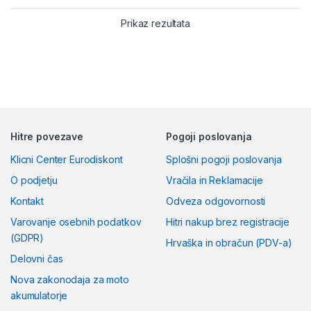
pločevini ter steklih. Z
Prikaz rezultata
dimenzijami
483 x 178 x 119
cm
je idealna izbira za večino
limuzin in karavanov srednjega
razreda. Ne tvegajte uničenega
laka – zavarujte svoj avto še
pred naslednjo nevihto!
Hitre povezave
Pogoji poslovanja
Klicni Center Eurodiskont
Splošni pogoji poslovanja
O podjetju
Vračila in Reklamacije
Kontakt
Odveza odgovornosti
Varovanje osebnih podatkov
Hitri nakup brez registracije
(GDPR)
Hrvaška in obračun (PDV-a)
Delovni čas
Nova zakonodaja za moto
akumulatorje