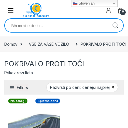
Skip to navigation
Skip to content
Slovenian
0
Išči:
Domov
VSE ZA VAŠE VOZILO
POKRIVALO PROTI TOČI
POKRIVALO PROTI TOČI
Prikaz rezultata
Filters
Na zalogi
Spletna cena