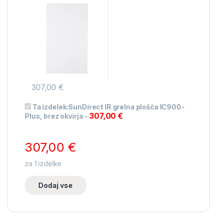
brez okvirja
307,00
€
Ta izdelek:
SunDirect IR grelna plošča IC900-
307,00
€
Plus, brez okvirja
-
307,00
€
za
1
izdelke
Dodaj vse