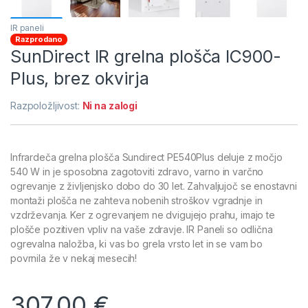
IR paneli
Razprodano
SunDirect IR grelna plošča IC900-
Plus, brez okvirja
Razpoložljivost:
Ni na zalogi
Infrardeča grelna plošča Sundirect PE540Plus deluje z močjo
540 W in je sposobna zagotoviti zdravo, varno in varčno
ogrevanje z življenjsko dobo do 30 let. Zahvaljujoč se enostavni
montaži plošča ne zahteva nobenih stroškov vgradnje in
vzdrževanja. Ker z ogrevanjem ne dvigujejo prahu, imajo te
plošče pozitiven vpliv na vaše zdravje. IR Paneli so odlična
ogrevalna naložba, ki vas bo grela vrsto let in se vam bo
povrnila že v nekaj mesecih!
307,00
€