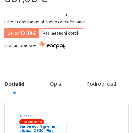
ali
Hitro in enostavno obročno odplačevanje
Že od
10,39 €
Vaš mesečni obrok
Izračun obrokov
Dodatki
Opis
Podrobnosti
IR paneli
Razprodano
SunDirect IR grelna
plošča IC900-Plus,