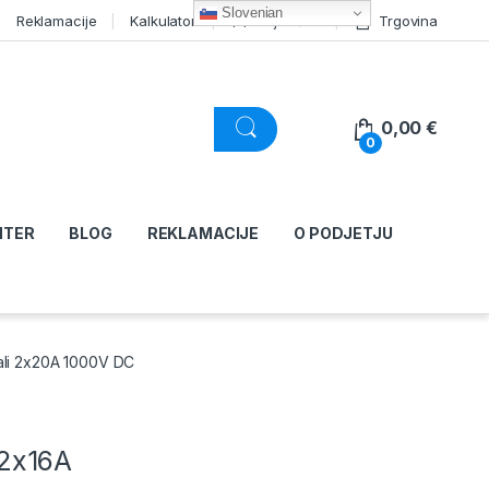
Slovenian
Reklamacije
Kalkulator
Moj račun
Trgovina
0,00
€
0
NTER
BLOG
REKLAMACIJE
O PODJETJU
ali 2x20A 1000V DC
 2x16A