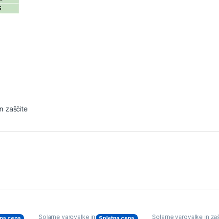
n zaščite
te
Solarne varovalke in zaščite
Solarne varovalke in za
na cena
Spletna cena