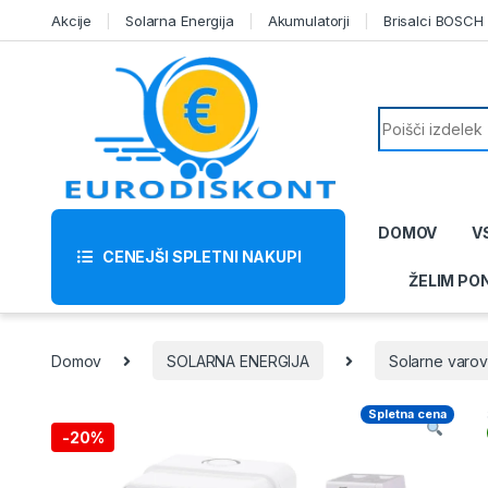
Skip to navigation
Skip to content
Akcije
Solarna Energija
Akumulatorji
Brisalci BOSCH
Search for:
DOMOV
V
CENEJŠI SPLETNI NAKUPI
ŽELIM PO
Domov
SOLARNA ENERGIJA
Solarne varov
Spletna cena
-
20%