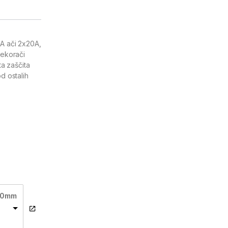
6A ači 2x20A,
rekorači
a zaščita
d ostalih
170mm