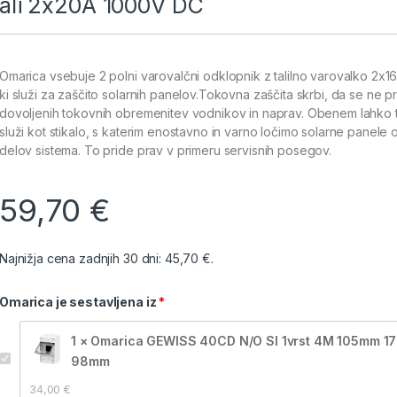
ali 2x20A 1000V DC
Omarica vsebuje 2 polni varovalčni odklopnik z talilno varovalko 2x1
ki služi za zaščito solarnih panelov.Tokovna zaščita skrbi, da se ne p
dovoljenih tokovnih obremenitev vodnikov in naprav. Obenem lahko t
služi kot stikalo, s katerim enostavno in varno ločimo solarne panele o
delov sistema. To pride prav v primeru servisnih posegov.
59,70
€
Najnižja cena zadnjih 30 dni:
45,70
€
.
Omarica je sestavljena iz
1 × Omarica GEWISS 40CD N/O SI 1vrst 4M 105mm 
98mm
34,00 
€