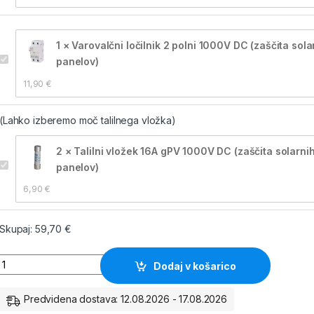
1 × Varovalčni ločilnik 2 polni 1000V DC (zaščita sola
panelov)
11,90 
€
(Lahko izberemo moč talilnega vložka)
2 × Talilni vložek 16A gPV 1000V DC (zaščita solarni
panelov)
6,90 
€
Skupaj:
59,70
€
PV omarica z 2 polno tokovno zaščito 2x16A ali 2x20A 1000V DC 
Dodaj v košarico
Predvidena dostava: 12.08.2026 - 17.08.2026