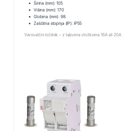
Širina (mm):
105
Višina (mm):
170
Globina (mm):
98
Zaščitna stopnja (IP):
IP55
Varovalčni ločilnik – z taljivima vložkoma 16A ali 20A