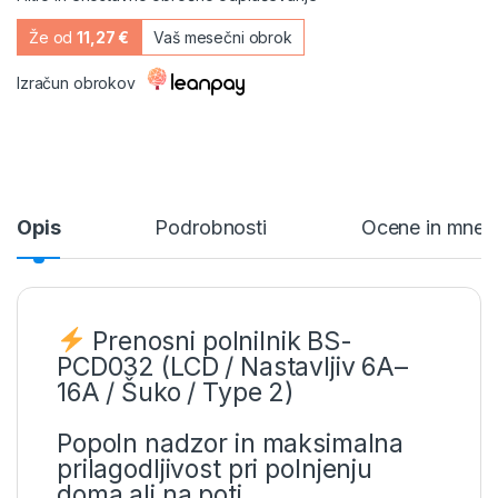
Že od
11,27 €
Vaš mesečni obrok
Izračun obrokov
Opis
Podrobnosti
Ocene in mnen
Prenosni polnilnik BS-
PCD032 (LCD / Nastavljiv 6A–
16A / Šuko / Type 2)
Popoln nadzor in maksimalna
prilagodljivost pri polnjenju
doma ali na poti.