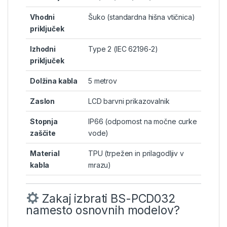
Vhodni
Šuko (standardna hišna vtičnica)
priključek
Izhodni
Type 2 (IEC 62196-2)
priključek
Dolžina kabla
5 metrov
Zaslon
LCD barvni prikazovalnik
Stopnja
IP66 (odpornost na močne curke
zaščite
vode)
Material
TPU (trpežen in prilagodljiv v
kabla
mrazu)
Zakaj izbrati BS-PCD032
namesto osnovnih modelov?