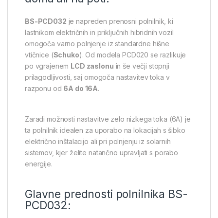
BS-PCD032
je napreden prenosni polnilnik, ki
lastnikom električnih in priključnih hibridnih vozil
omogoča varno polnjenje iz standardne hišne
vtičnice (
Schuko
). Od modela PCD020 se razlikuje
po vgrajenem
LCD zaslonu
in še večji stopnji
prilagodljivosti, saj omogoča nastavitev toka v
razponu od
6A do 16A
.
Zaradi možnosti nastavitve zelo nizkega toka (6A) je
ta polnilnik idealen za uporabo na lokacijah s šibko
električno inštalacijo ali pri polnjenju iz solarnih
sistemov, kjer želite natančno upravljati s porabo
energije.
Glavne prednosti polnilnika BS-
PCD032: