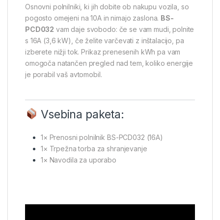
Osnovni polnilniki, ki jih dobite ob nakupu vozila, so
pogosto omejeni na 10A in nimajo zaslona.
BS-
PCD032
vam daje svobodo: če se vam mudi, polnite
s 16A (3,6 kW), če želite varčevati z inštalacijo, pa
izberete nižji tok. Prikaz prenesenih kWh pa vam
omogoča natančen pregled nad tem, koliko energije
je porabil vaš avtomobil.
Vsebina paketa:
1× Prenosni polnilnik BS-PCD032 (16A)
1× Trpežna torba za shranjevanje
1× Navodila za uporabo