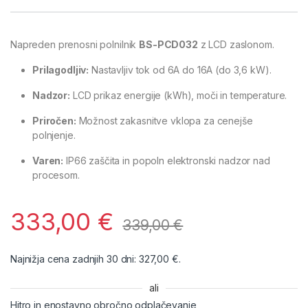
Napreden prenosni polnilnik
BS-PCD032
z LCD zaslonom.
Prilagodljiv:
Nastavljiv tok od 6A do 16A (do 3,6 kW).
Nadzor:
LCD prikaz energije (kWh), moči in temperature.
Priročen:
Možnost zakasnitve vklopa za cenejše
polnjenje.
Varen:
IP66 zaščita in popoln elektronski nadzor nad
procesom.
333,00
€
339,00
€
Najnižja cena zadnjih 30 dni:
327,00
€
.
ali
Hitro in enostavno obročno odplačevanje