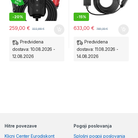
-
20%
-
15%
259,00
€
633,00
€
322,88
€
749,00
€
Predvidena
Predvidena
dostava: 10.08.2026 -
dostava: 11.08.2026 -
12.08.2026
14.08.2026
Hitre povezave
Pogoji poslovanja
Klicni Center Eurodiskont
Splošni pogoji poslovanja