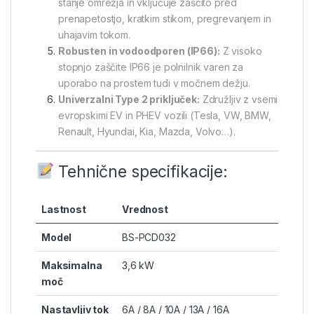
stanje omrežja in vključuje zaščito pred
prenapetostjo, kratkim stikom, pregrevanjem in
uhajavim tokom.
Robusten in vodoodporen (IP66):
Z visoko
stopnjo zaščite IP66 je polnilnik varen za
uporabo na prostem tudi v močnem dežju.
Univerzalni Type 2 priključek:
Združljiv z vsemi
evropskimi EV in PHEV vozili (Tesla, VW, BMW,
Renault, Hyundai, Kia, Mazda, Volvo…).
Tehnične specifikacije:
Lastnost
Vrednost
Model
BS-PCD032
Maksimalna
3,6 kW
moč
Nastavljiv tok
6A / 8A / 10A / 13A / 16A