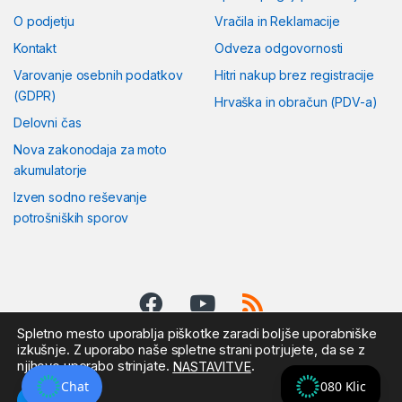
O podjetju
Vračila in Reklamacije
Kontakt
Odveza odgovornosti
Varovanje osebnih podatkov
Hitri nakup brez registracije
(GDPR)
Hrvaška in obračun (PDV-a)
Delovni čas
Nova zakonodaja za moto
akumulatorje
Izven sodno reševanje
potrošniških sporov
Spletno mesto uporablja piškotke zaradi boljše uporabniške
izkušnje. Z uporabo naše spletne strani potrjujete, da se z
njihovo uporabo strinjate.
.
NASTAVITVE
Pošljite nam sporočilo:
KLICNI CENTER
Chat
080 Klic
Sprejmi