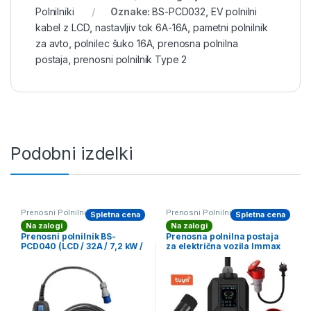
Polnilniki
Oznake:
BS-PCD032
,
EV polnilni
kabel z LCD
,
nastavljiv tok 6A-16A
,
pametni polnilnik
za avto
,
polnilec šuko 16A
,
prenosna polnilna
postaja
,
prenosni polnilnik Type 2
Podobni izdelki
Prenosni Polnilniki
Prenosni Polnilniki
Spletna cena
Spletna cena
Na zalogi
Na zalogi
Prenosni polnilnik BS-
Prenosna polnilna postaja
PCD040 (LCD / 32A / 7,2 kW /
za električna vozila Immax
CEE) *ZADNJI KOSI*
NEO LITE Travel AC Type 2
16A/380V 11kW + vtičnica
230V, 3,7kW 5m + torbica –
WIFI Tuya