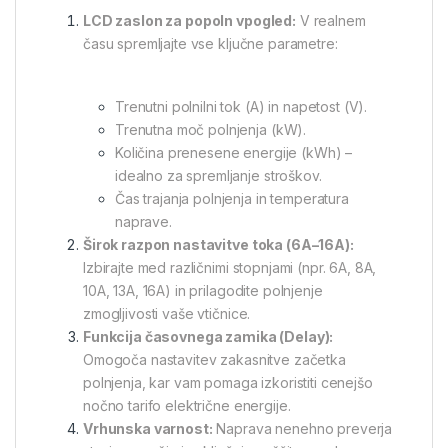
LCD zaslon za popoln vpogled:
V realnem
času spremljajte vse ključne parametre:
Trenutni polnilni tok (A) in napetost (V).
Trenutna moč polnjenja (kW).
Količina prenesene energije (kWh) –
idealno za spremljanje stroškov.
Čas trajanja polnjenja in temperatura
naprave.
Širok razpon nastavitve toka (6A–16A):
Izbirajte med različnimi stopnjami (npr. 6A, 8A,
10A, 13A, 16A) in prilagodite polnjenje
zmogljivosti vaše vtičnice.
Funkcija časovnega zamika (Delay):
Omogoča nastavitev zakasnitve začetka
polnjenja, kar vam pomaga izkoristiti cenejšo
nočno tarifo električne energije.
Vrhunska varnost:
Naprava nenehno preverja