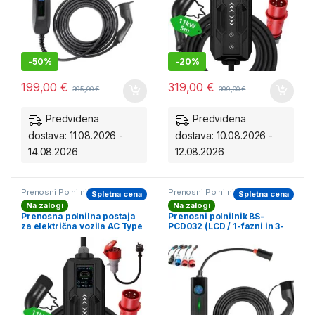
-
50%
-
20%
199,00
€
319,00
€
395,00
€
399,00
€
Predvidena
Predvidena
dostava: 11.08.2026 -
dostava: 10.08.2026 -
14.08.2026
12.08.2026
Prenosni Polnilniki
Prenosni Polnilniki
Spletna cena
Spletna cena
Na zalogi
Na zalogi
Prenosna polnilna postaja
Prenosni polnilnik BS-
za električna vozila AC Type
PCD032 (LCD / 1-fazni in 3-
2 16A/380V 11kW + vtičnica
fazni / do 16 kW / 5
230V, 3,7kW 5m + torbica
adapterjev)