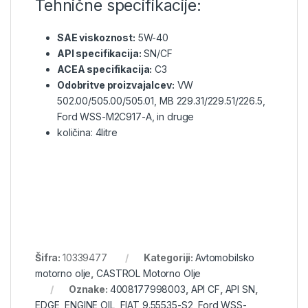
Tehnične specifikacije:
SAE viskoznost:
5W-40
API specifikacija:
SN/CF
ACEA specifikacija:
C3
Odobritve proizvajalcev:
VW
502.00/505.00/505.01, MB 229.31/229.51/226.5,
Ford WSS-M2C917-A, in druge
količina: 4litre
Šifra:
10339477
Kategoriji:
Avtomobilsko
motorno olje
,
CASTROL Motorno Olje
Oznake:
4008177998003
,
API CF
,
API SN
,
EDGE
,
ENGINE OIL
,
FIAT 9.55535-S2
,
Ford WSS-