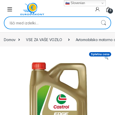
Skip to navigation
Skip to content
Slovenian
0
Išči:
Domov
VSE ZA VAŠE VOZILO
Avtomobilsko motorno o
Spletna cena