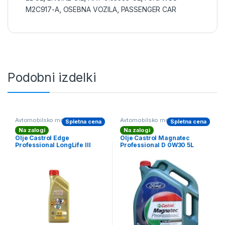
M2C917-A
,
OSEBNA VOZILA
,
PASSENGER CAR
Podobni izdelki
Avtomobilsko motorno olje
,
Avtomobilsko motorno olje
,
Spletna cena
Spletna cena
CASTROL Motorno Olje
CASTROL Motorno Olje
Na zalogi
Na zalogi
Olje Castrol Edge
Olje Castrol Magnatec
Professional LongLife III
Professional D 0W30 5L
5W30 1L VW