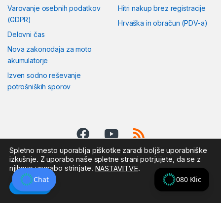
Varovanje osebnih podatkov
Hitri nakup brez registracije
(GDPR)
Hrvaška in obračun (PDV-a)
Delovni čas
Nova zakonodaja za moto
akumulatorje
Izven sodno reševanje
potrošniških sporov
Spletno mesto uporablja piškotke zaradi boljše uporabniške
izkušnje. Z uporabo naše spletne strani potrjujete, da se z
njihovo uporabo strinjate.
.
NASTAVITVE
Pošljite nam sporočilo:
KLICNI CENTER
Chat
080 Klic
Sprejmi
EURODISKONT