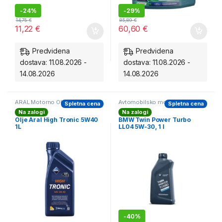
-
24%
-
29%
14,75
€
85,89
€
11,22
€
60,60
€
Predvidena
Predvidena
dostava: 11.08.2026 -
dostava: 11.08.2026 -
14.08.2026
14.08.2026
ARAL Motorno Olje
,
Avtomobilsko motorno olje
Spletna cena
Spletna cena
Avtomobilsko motorno olje
Na zalogi
Na zalogi
Olje Aral High Tronic 5W40
BMW Twin Power Turbo
1L
LL04 5W-30, 1 l
-
40%