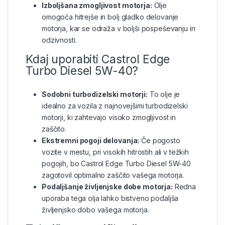
Izboljšana zmogljivost motorja:
Olje
omogoča hitrejše in bolj gladko delovanje
motorja, kar se odraža v boljši pospeševanju in
odzivnosti.
Kdaj uporabiti Castrol Edge
Turbo Diesel 5W-40?
Sodobni turbodizelski motorji:
To olje je
idealno za vozila z najnovejšimi turbodizelski
motorji, ki zahtevajo visoko zmogljivost in
zaščito.
Ekstremni pogoji delovanja:
Če pogosto
vozite v mestu, pri visokih hitrostih ali v težkih
pogojih, bo Castrol Edge Turbo Diesel 5W-40
zagotovil optimalno zaščito vašega motorja.
Podaljšanje življenjske dobe motorja:
Redna
uporaba tega olja lahko bistveno podaljša
življenjsko dobo vašega motorja.