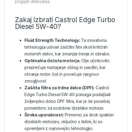
pogojih delovanja.
Zakaj izbrati Castrol Edge Turbo
Diesel 5W-40?
Fluid Strength Technology:
Ta inovativna
tehnologija ustvari zaščitni film okoli kritičnih
motornih delov, kar zmanjša trenje in obrabo.
Optimalna čistota motorja:
Olje učinkovito
preprečuje nastajanje oblog in usedlin, kar
ohranja motor čist in povečuje njegovo
zmogljivost.
Zaščita filtra za trdne delce (DPF):
Castrol
Edge Turbo Diesel 5W-40 pomaga podaljšati
življenjsko dobo DPF filtra, kar je še posebej
pomembno za sodobne dizelske motorje.
Široka uporabnost:
Primerno za širok spekter
dizelskih motorjev, vključno s tistimi, ki so
opremljeni z najnovejšo tehnologijo.