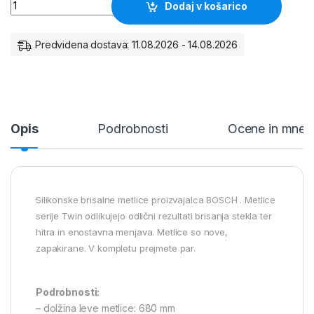
Metlice brisalcev Bosch Aero Twin A540S količina
Dodaj v košarico
Predvidena dostava: 11.08.2026 - 14.08.2026
Opis
Podrobnosti
Ocene in mnen
Silikonske brisalne metlice proizvajalca BOSCH . Metlice
serije Twin odlikujejo odlični rezultati brisanja stekla ter
hitra in enostavna menjava. Metlice so nove,
zapakirane. V kompletu prejmete par.
Podrobnosti:
– dolžina leve metlice: 680 mm