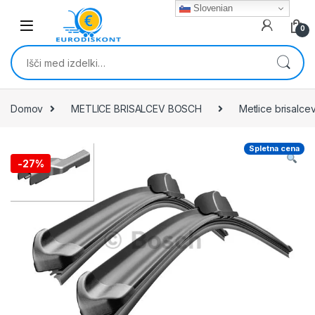
Skip to navigation
Skip to content
Slovenian
0
Išči:
Domov
METLICE BRISALCEV BOSCH
Metlice brisalc
Spletna cena
-
27%