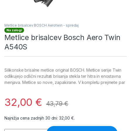
Metlice brisalcev BOSCH Aerotwin - spredaj
Na zalogi
Metlice brisalcev Bosch Aero Twin
A540S
Silikonske brisalne metlice original BOSCH. Metlice serije Twin
odlikujejo odlični rezultati brisanja stekla ter hitra in enostavna
menjava. Metlice so nove, zapakirane. V kompletu prejmete par
32,00
€
43,79
€
Najnižja cena zadnjih 30 dni:
32,00
€
.