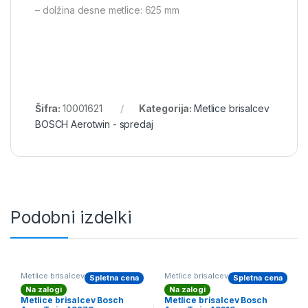
– dolžina desne metlice: 625 mm
Šifra:
10001621
Kategorija:
Metlice brisalcev
BOSCH Aerotwin - spredaj
Podobni izdelki
Metlice brisalcev BOSCH
Metlice brisalcev BOSCH
Spletna cena
Spletna cena
Aerotwin - spredaj
Aerotwin - spredaj
Na zalogi
Na zalogi
Metlice brisalcev Bosch
Metlice brisalcev Bosch