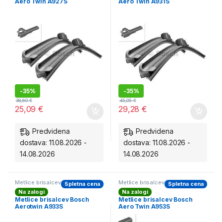
Aero Twin A927S
Aero Twin A931S
-
35%
-
35%
38,60
€
45,05
€
25,09
€
29,28
€
Predvidena
Predvidena
dostava: 11.08.2026 -
dostava: 11.08.2026 -
14.08.2026
14.08.2026
Metlice brisalcev BOSCH
Metlice brisalcev BOSCH
Spletna cena
Spletna cena
Aerotwin - spredaj
Aerotwin - spredaj
Na zalogi
Na zalogi
Metlice brisalcev Bosch
Metlice brisalcev Bosch
Aerotwin A933S
Aero Twin A953S