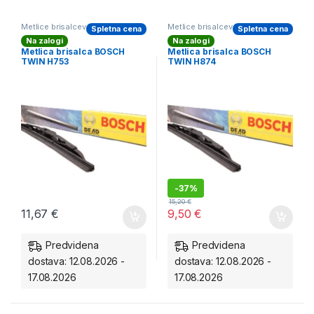
Metlice brisalcev BOSCH zadnji
Metlice brisalcev BOSCH zadnji
Spletna cena
Spletna cena
Na zalogi
Na zalogi
Metlica brisalca BOSCH
Metlica brisalca BOSCH
TWIN H753
TWIN H874
-
37%
15,20
€
11,67
€
9,50
€
Predvidena
Predvidena
dostava: 12.08.2026 -
dostava: 12.08.2026 -
17.08.2026
17.08.2026