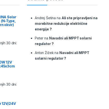
RINA Solar
Andrej Šetina
na
Ali ste pripravljeni na
 (N-Type,
morebitne redukcije električne
rn okvir)
energije ?
Peter
na
Navadni ali MPPT solarni
jih 30 dni:
regulator ?
Anton Žižek
na
Navadni ali MPPT
solarni regulator ?
00W 12V
9x45x3cm
jih 30 dni:
or 12V/24V