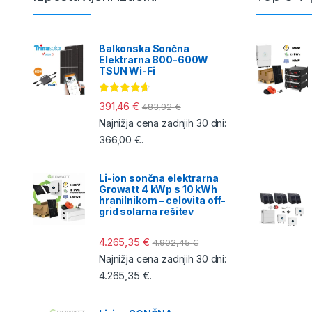
Balkonska Sončna
Elektrarna 800-600W
TSUN Wi-Fi
Ocenjeno
391,46
€
483,92
€
4.50
od 5
Najnižja cena zadnjih 30 dni:
366,00
€
.
Li-ion sončna elektrarna
Growatt 4 kWp s 10 kWh
hranilnikom – celovita off-
grid solarna rešitev
4.265,35
€
4.902,45
€
Najnižja cena zadnjih 30 dni:
4.265,35
€
.