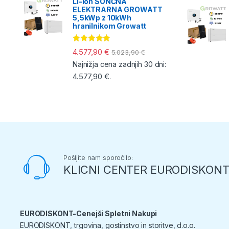
Li-ion SONČNA
ELEKTRARNA GROWATT
5,5kWp z 10kWh
hranilnikom Growatt
Ocenjeno
4.577,90
€
5.023,90
€
5.00
od 5
Najnižja cena zadnjih 30 dni:
4.577,90
€
.
Pošljite nam sporočilo:
KLICNI CENTER EURODISKON
EURODISKONT-Cenejši Spletni Nakupi
EURODISKONT, trgovina, gostinstvo in storitve, d.o.o.