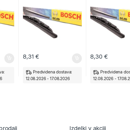
8,31
€
8,30
€
va:
Predvidena dostava:
Predvidena dos
26
12.08.2026 - 17.08.2026
12.08.2026 - 17.08.
prodaji
Izdelki v akciji