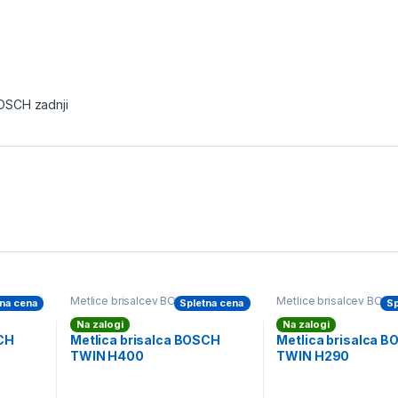
BOSCH zadnji
adnji
Metlice brisalcev BOSCH zadnji
Metlice brisalcev BOSC
na cena
Spletna cena
Sp
Na zalogi
Na zalogi
SCH
Metlica brisalca BOSCH
Metlica brisalca 
TWIN H400
TWIN H290