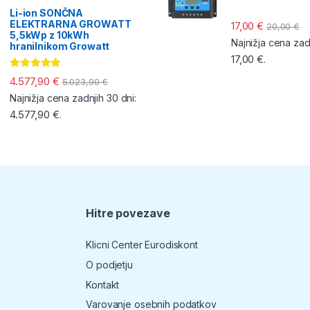
Li-ion SONČNA
ELEKTRARNA GROWATT
17,00
€
20,00
€
5,5kWp z 10kWh
Najnižja cena zadn
hranilnikom Growatt
17,00
€
.
Ocenjeno
4.577,90
€
5.023,90
€
5.00
od 5
Najnižja cena zadnjih 30 dni:
4.577,90
€
.
Hitre povezave
T
Klicni Center Eurodiskont
O podjetju
Kontakt
Varovanje osebnih podatkov