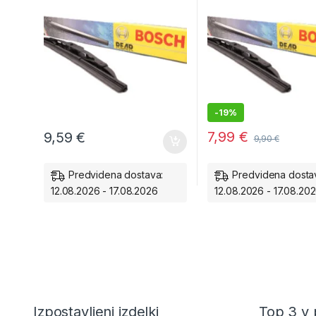
-
19%
7,99
€
9,59
€
9,90
€
Predvidena dostava:
Predvidena dosta
12.08.2026 - 17.08.2026
12.08.2026 - 17.08.20
Izpostavljeni izdelki
Top 3 v 