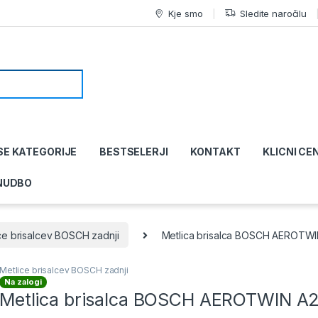
Kje smo
Sledite naročilu
SE KATEGORIJE
BESTSELERJI
KONTAKT
KLICNI CE
NUDBO
ce brisalcev BOSCH zadnji
Metlica brisalca BOSCH AEROTW
Metlice brisalcev BOSCH zadnji
Na zalogi
Metlica brisalca BOSCH AEROTWIN A