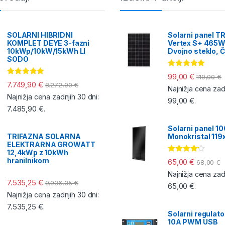
SOLARNI HIBRIDNI
Solarni panel T
KOMPLET DEYE 3-fazni
Vertex S+ 465W
10kWp/10kW/15kWh LI
Dvojno steklo, Č
SODO
Ocenjeno
99,00
€
119,00
€
5.00
od 5
Ocenjeno
7.749,90
€
8.272,90
€
Najnižja cena zadn
5.00
od 5
Najnižja cena zadnjih 30 dni:
99,00
€
.
7.485,90
€
.
Solarni panel 1
TRIFAZNA SOLARNA
Monokristal 11
ELEKTRARNA GROWATT
12,4kWp z 10kWh
Ocenjeno
hranilnikom
65,00
€
68,00
€
4.00
od 5
Najnižja cena zadn
7.535,25
€
9.936,35
€
65,00
€
.
Najnižja cena zadnjih 30 dni:
7.535,25
€
.
Solarni regulat
10A PWM USB