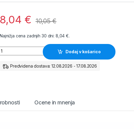
8,04
€
10,05
€
Najnižja cena zadnjih 30 dni:
8,04
€
.
Metlica brisalca BOSCH AEROTWIN A275H količina
Dodaj v košarico
Predvidena dostava: 12.08.2026 - 17.08.2026
robnosti
Ocene in mnenja