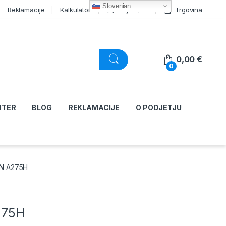
Slovenian
Reklamacije
Kalkulator
Moj račun
Trgovina
0,00
€
0
NTER
BLOG
REKLAMACIJE
O PODJETJU
IN A275H
275H