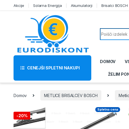
Skip to navigation
Skip to content
Akcije
Solarna Energija
Akumulatorji
Brisalci BOSCH
Search for:
DOMOV
V
CENEJŠI SPLETNI NAKUPI
ŽELIM PO
Domov
METLICE BRISALCEV BOSCH
Metli
Spletna cena
-
20%