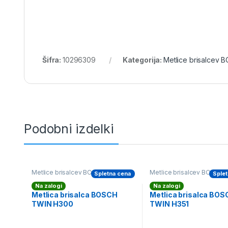
Šifra:
10296309
Kategorija:
Metlice brisalcev 
Podobni izdelki
Metlice brisalcev BOSCH zadnji
Metlice brisalcev BOSCH z
Spletna cena
Splet
Na zalogi
Na zalogi
Metlica brisalca BOSCH
Metlica brisalca BO
TWIN H300
TWIN H351