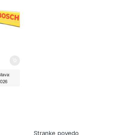
tava:
2026
Stranke povedo