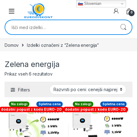
Skip to navigation
Skip to content
Slovenian
0
Išči:
Domov
Izdelki označeni z “Zelena energija”
Zelena energija
Razvrščeno po ceni: od najnižje do najvišj
Prikaz vseh 6 rezultatov
Filters
Na zalogi
Spletna cena
Na zalogi
Spletna cena
dodatni popust z kodo EURO-20
dodatni popust z kodo EURO-20