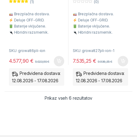
(1)
(0)
hranilnikom
Ocenjeno
0
5.00
od 5
o
Brezplačna dostava.
Brezplačna dostava.
u
t
Deluje OFF-GRID.
Deluje OFF-GRID.
o
f
Baterije vključene.
Baterije vključene.
5
Hibridni razsmernik.
Hibridni razsmernik.
Omogoča napajanje 230V
Omogoča napajanje 230V
porabnikov.
porabnikov.
SKU: growatt6pli-ion
SKU: growatt27pli-ion-1
4.577,90
€
7.535,25
€
5.023,90
€
9.936,35
€
Predvidena dostava:
Predvidena dostava:
12.08.2026 - 17.08.2026
12.08.2026 - 17.08.2026
Razvrščeno po ceni: od
Prikaz vseh 6 rezultatov