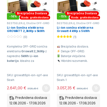
Brezplačna Dostava
Brezplačna Dostava
-
16%
-
15%
Koda: gratisdostava
Koda: gratisdostava
BESTSELERJI
,
Otočne OFF-GRID
BESTSELERJI
,
Otočne OFF-GRID
Solarne Elektrarne
,
VIKEND
Solarne Elektrarne
,
VIKEND
Li-ion Sončna elektrarna
Li-ion sončna elektrarna
solarni kompleti
solarni kompleti
GROWATT 2,3kWp s 5kWh
Growatt 4 kWp s 5 kWh
hranilnikom (Growatt SPF-
hranilnikom – celovita off-
(0)
(1)
AXE) – Idealno za
grid solarna rešitev
samomontažo!
0
Ocenjeno
o
5.00
od 5
Kompletna OFF-GRID sončna
Brezplačna dostava.
u
t
elektrarna
Growatt 2,3kWp
z
Deluje OFF-GRID.
o
f
napredno
5kWh Li-ion
Baterije vključene.
5
baterijo
. Idealno za
Hibridni razsmernik.
samooskrbo brez oddajanja
Omogoča napajanje 230V
viškov v omrežje.
porabnikov.
SKU: growatt6pli-ion-spf-axe
SKU: growatt6pli-ion-spf-axe
Razsmernik:
Growatt 6kW
5kwh
5kwh-1
SPF Plus (z Wi-Fi).
2.641,00
€
3.057,35
€
3.128,45
€
3.604,45
€
Baterija:
Growatt AXE
(6.000 ciklov).
Predvidena dostava:
Predvidena dostava:
12.08.2026 - 17.08.2026
12.08.2026 - 17.08.2026
Paneli:
Trina Solar Vertex