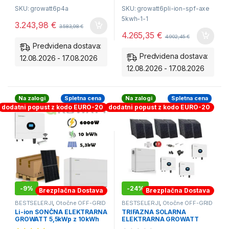
SKU: growatt6p4a
SKU: growatt6pli-ion-spf-axe
Avtonomija 1 dneva: 2-4
5kwh-1-1
kWh/dan.
3.243,98
€
3.583,98
€
Montaža elektroinštalaterja.
4.265,35
€
4.902,45
€
Predvidena dostava:
Predvidena dostava:
12.08.2026 - 17.08.2026
12.08.2026 - 17.08.2026
Na zalogi
Spletna cena
Na zalogi
Spletna cena
dodatni popust z kodo EURO-20
dodatni popust z kodo EURO-20
-
9%
-
24%
Brezplačna Dostava
Brezplačna Dostava
BESTSELERJI
,
Otočne OFF-GRID
BESTSELERJI
,
Otočne OFF-GRID
Solarne Elektrarne
Solarne Elektrarne
Li-ion SONČNA ELEKTRARNA
TRIFAZNA SOLARNA
GROWATT 5,5kWp z 10kWh
ELEKTRARNA GROWATT
hranilnikom Growatt
12,4kWp z 10kWh