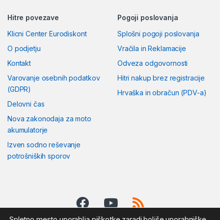
Hitre povezave
Pogoji poslovanja
Klicni Center Eurodiskont
Splošni pogoji poslovanja
O podjetju
Vračila in Reklamacije
Kontakt
Odveza odgovornosti
Varovanje osebnih podatkov
Hitri nakup brez registracije
(GDPR)
Hrvaška in obračun (PDV-a)
Delovni čas
Nova zakonodaja za moto
akumulatorje
Izven sodno reševanje
potrošniških sporov
Spletno mesto uporablja piškotke zaradi boljše uporabniške