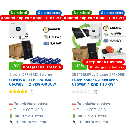
S+ (Topcon tehnologija).
Na zalogi
Spletna cena
Na zalogi
Spletna cena
Dostava:
Brezplačna v
dodatni popust z kodo EURO-20
dodatni popust z kodo EURO-20
Sloveniji.
Brezplačna Dostava
-
9%
-
13%
Brezplačna Dostava
Koda: gratisdostava
Otočne OFF-GRID Solarne
BESTSELERJI
,
Otočne OFF-GRID
Elektrarne
Solarne Elektrarne
,
VIKEND
SONČNA ELEKTRARNA
Li-ion sončna elektrarna
solarni kompleti
GROWATT 2,7kW-6000W
Growatt 4 kWp s 10 kWh
800Ah Wi-fi
hranilnikom – celovita off-
(1)
(0)
grid solarna rešitev
Ocenjeno
0
5.00
od 5
o
Brezplačna dostava.
Brezplačna dostava.
u
t
Deluje OFF-GRID.
Deluje OFF-GRID.
o
f
Baterije vključene.
Baterije vključene.
5
Hibridni razsmernik.
Hibridni razsmernik.
Omogoča napajanje 230V
Omogoča napajanje 230V
porabnikov.
porabnikov.