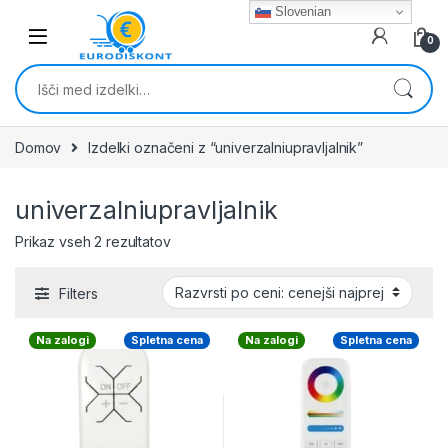
Skip to navigation
Skip to content
Slovenian
0
Išči:
Domov
Izdelki označeni z “univerzalniupravljalnik”
univerzalniupravljalnik
Razvrščeno po ceni: od najnižje do najvišj
Prikaz vseh 2 rezultatov
Filters
Na zalogi
Spletna cena
Na zalogi
Spletna cena