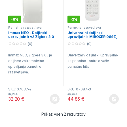
-
6%
-
3%
Pametna razsvetljava
Pametna razsvetljava
Immax NEO – Daljinski
Univerzalni daljinski
upravljalnik v2 Zigbee 3.0
upravljalnik MiBOXER 089Z,
Zigbee 3.0, RGB+CCT, TUYA
(0)
(0)
0
0
o
o
Immax NEO, Zigbee 3.0 , je
Univerzalni daljinski upravljalnik
u
u
t
t
daljinec za kompletno
za popolno kontrolo vaše
o
o
f
f
upravljanje pametne
pametne hiše.
5
5
razsvetljave.
SKU: 07087-2
SKU: 07087-3
34,27
€
46,46
€
32,20
€
44,85
€
Razvrščeno po ceni: od
Prikaz vseh 2 rezultatov