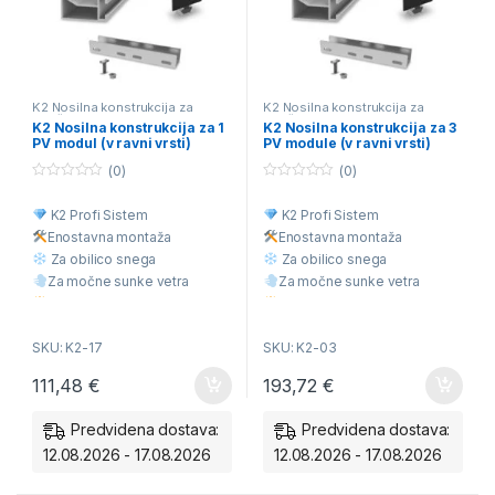
K2 Nosilna konstrukcija za
K2 Nosilna konstrukcija za
opečno kritino ali betonski
opečno kritino ali betonski
K2 Nosilna konstrukcija za 1
K2 Nosilna konstrukcija za 3
strešnik
strešnik
PV modul (v ravni vrsti)
PV module (v ravni vrsti)
(0)
(0)
0
0
o
o
K2 Profi Sistem
K2 Profi Sistem
u
u
t
t
Enostavna montaž
a
Enostavna montaž
a
o
o
f
f
Za obilico snega
Za obilico snega
5
5
Za močne sunke vetra
Za močne sunke vetra
Višja Kvaliteta
Višja Kvaliteta
Ugodna cena
Ugodna cena
SKU: K2-17
SKU: K2-03
111,48
€
193,72
€
Predvidena dostava:
Predvidena dostava:
12.08.2026 - 17.08.2026
12.08.2026 - 17.08.2026