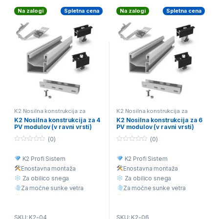
Na zalogi
Spletna cena
Na zalogi
Spletna cena
K2 Nosilna konstrukcija za
K2 Nosilna konstrukcija za
opečno kritino ali betonski
opečno kritino ali betonski
K2 Nosilna konstrukcija za 4
K2 Nosilna konstrukcija za 6
strešnik
strešnik
PV modulov (v ravni vrsti)
PV modulov (v ravni vrsti)
(0)
(0)
0
0
o
o
K2 Profi Sistem
K2 Profi Sistem
u
u
t
t
Enostavna montaž
a
Enostavna montaž
a
o
o
f
f
Za obilico snega
Za obilico snega
5
5
Za močne sunke vetra
Za močne sunke vetra
Višja Kvaliteta
Višja Kvaliteta
Ugodna cena
Ugodna cena
SKU: K2-04
SKU: K2-06