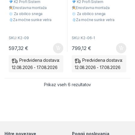
K2 Profi Sistem
K2 Profi Sistem
u
u
t
t
Enostavna montaž
a
Enostavna montaž
a
o
o
f
f
Za obilico snega
Za obilico snega
5
5
Za močne sunke vetra
Za močne sunke vetra
Višja Kvaliteta
Višja Kvaliteta
Ugodna cena
Ugodna cena
SKU: K2-09
SKU: K2-06-1
597,32
€
799,12
€
Predvidena dostava:
Predvidena dostava:
12.08.2026 - 17.08.2026
12.08.2026 - 17.08.2026
Razvrščeno po ceni: od
Prikaz vseh 6 rezultatov
Hitre povezave
Pogoji poslovanja