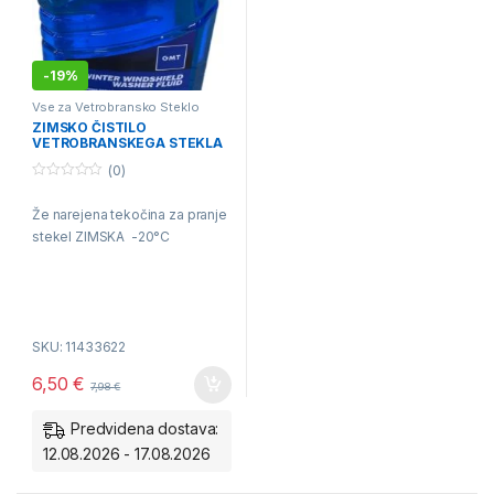
-
19%
Vse za Vetrobransko Steklo
ZIMSKO ČISTILO
VETROBRANSKEGA STEKLA
GMT -20°C 5L že
(0)
pripravljeno za uporabo
0
o
Že narejena tekočina za pranje
u
t
stekel ZIMSKA -20°C
o
f
5
SKU: 11433622
6,50
€
7,98
€
Predvidena dostava:
12.08.2026 - 17.08.2026