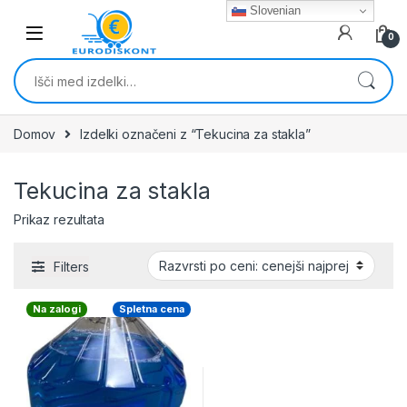
Skip to navigation
Skip to content
Slovenian
0
Išči:
Domov
Izdelki označeni z “Tekucina za stakla”
Tekucina za stakla
Prikaz rezultata
Filters
Na zalogi
Spletna cena