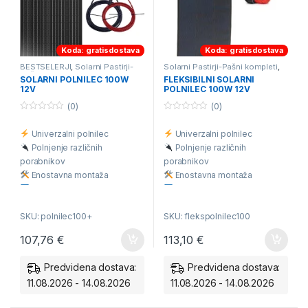
Koda: gratisdostava
Koda: gratisdostava
BESTSELERJI
,
Solarni Pastirji-
Solarni Pastirji-Pašni kompleti
,
Pašni kompleti
,
Solarni polnilci
Solarni polnilci
SOLARNI POLNILEC 100W
FLEKSIBILNI SOLARNI
12V
POLNILEC 100W 12V
(0)
(0)
0
0
o
o
Univerzalni polnilec
Univerzalni polnilec
u
u
t
t
Polnjenje različnih
Polnjenje različnih
o
o
f
f
porabnikov
porabnikov
5
5
Enostavna montaža
Enostavna montaža
V okvirju odprtine za
V robu lahko naredite
montažo
odprtino
SKU: polnilec100+
SKU: flekspolnilec100
Vsebuje vse za priklop
Vsebuje vse za priklop
Polnjenje 12V baterij
Polnjenje 12V baterij
107,76
€
113,10
€
Polnjenje 24V baterij
Polnjenje 24V baterij
Predvidena dostava:
Predvidena dostava:
11.08.2026 - 14.08.2026
11.08.2026 - 14.08.2026