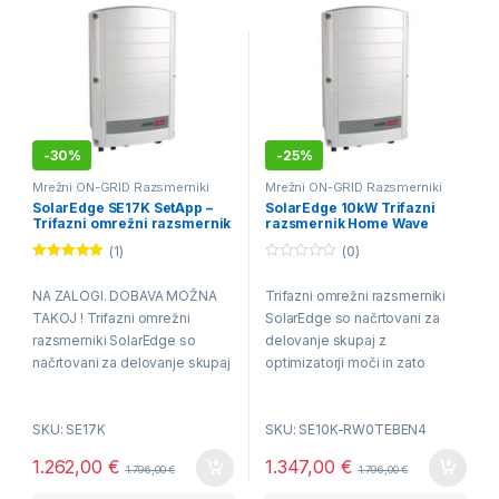
-
30%
-
25%
Mrežni ON-GRID Razsmerniki
Mrežni ON-GRID Razsmerniki
SolarEdge SE17K SetApp –
SolarEdge 10kW Trifazni
Trifazni omrežni razsmernik
razsmernik Home Wave
17kWh
SE10K-RW0TEBEN4
(1)
(0)
Ocenjeno
0
5.00
od 5
o
NA ZALOGI. DOBAVA MOŽNA
Trifazni omrežni razsmerniki
u
t
TAKOJ ! Trifazni omrežni
SolarEdge so načrtovani za
o
f
razsmerniki SolarEdge so
delovanje skupaj z
5
načrtovani za delovanje skupaj
optimizatorji moči in zato
z optimizatorji moči in zato
posebej primerni v sistemih za
posebej primerni v sistemih za
samooskrbo.
SKU: SE17K
SKU: SE10K-RW0TEBEN4
samooskrbo.
1.262,00
€
1.347,00
€
Nazivna moč 17000VA
1.796,00
€
1.796,00
€
Delovanje skupaj z