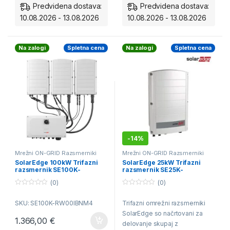
Največji izkoristek 98%
optimizatorji SE
Predvidena dostava:
Predvidena dostava:
10.08.2026 - 13.08.2026
10.08.2026 - 13.08.2026
Delovanje skupaj z
Garancija 12 let
optimizatorji SE
Na zalogi
Spletna cena
Na zalogi
Spletna cena
Garancija 12 let
-
14%
Mrežni ON-GRID Razsmerniki
Mrežni ON-GRID Razsmerniki
SolarEdge 100kW Trifazni
SolarEdge 25kW Trifazni
razsmernik SE100K-
razsmernik SE25K-
RW00IBNM4
RW00IBNM4
(0)
(0)
0
0
o
o
SKU: SE100K-RW00IBNM4
Trifazni omrežni razsmerniki
u
u
t
t
SolarEdge so načrtovani za
o
o
1.366,00
€
f
f
delovanje skupaj z
5
5