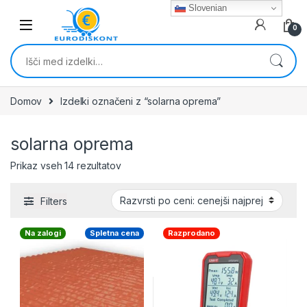
Skip to navigation
Skip to content
Slovenian
0
Išči:
Domov
Izdelki označeni z “solarna oprema”
solarna oprema
Razvrščeno po ceni: od najnižje do najviš
Prikaz vseh 14 rezultatov
Filters
Na zalogi
Spletna cena
Razprodano