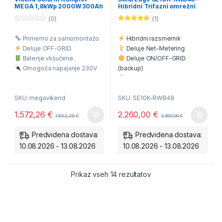
Razsmerniki
MEGA 1,8kWp 2000W 300Ah
Hibridni Trifazni omrežni
razsmernik z rezervnim
(0)
(1)
napajanjem
0
Ocenjeno
o
5.00
od 5
Primerno za samomontažo.
Hibridni razsmernik
u
t
Deluje OFF-GRID.
Deluje Net-Metering
o
f
Baterije vključene.
Deluje ON/OFF-GRID
5
Omogoča napajanje 230V
(backup)
porabnikov.
Deluje z baterijami
Brezplačna dostava na vaš
Deluje brez baterij
SKU: megavikend
SKU: SE10K-RWB48
dom.
Deluje tudi brez elektrike
Avtonomija 1 dneva
Nočno delovanje iz baterij
1.572,26
€
2.260,00
€
1.652,26
€
3.380,00
€
1,5kWh/dan.
Enostavna montaža
Dve ločeni MPPT veji
Predvidena dostava:
Predvidena dostava:
10.08.2026 - 13.08.2026
10.08.2026 - 13.08.2026
Razvrščeno po ceni: od
Prikaz vseh 14 rezultatov