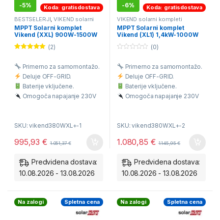
-
5%
-
6%
Koda: gratisdostava
Koda: gratisdostava
BESTSELERJI
,
VIKEND solarni
VIKEND solarni kompleti
kompleti
MPPT Solarni komplet
MPPT Solarni komplet
Vikend (XXL) 900W-1500W
Vikend (XL1) 1,4kW-1000W
220V 190-200Ah
220V 190-240Ah
(2)
(0)
Ocenjeno
0
5.00
od 5
o
Primerno za samomontažo.
Primerno za samomontažo.
u
t
Deluje OFF-GRID.
Deluje OFF-GRID.
o
f
Baterije vključene.
Baterije vključene.
5
Omogoča napajanje 230V
Omogoča napajanje 230V
porabnikov.
porabnikov.
Brezplačna dostava na vaš
Brezplačna dostava na vaš
SKU: vikend380WXL+-1
SKU: vikend380WXL+-2
dom.
dom.
Avtonomija 1 dneva
Avtonomija 1 dneva
995,93
€
1.080,85
€
1.051,37
€
1.145,95
€
1kWh/dan.
1kWh/dan.
Predvidena dostava:
Predvidena dostava:
10.08.2026 - 13.08.2026
10.08.2026 - 13.08.2026
Na zalogi
Spletna cena
Na zalogi
Spletna cena