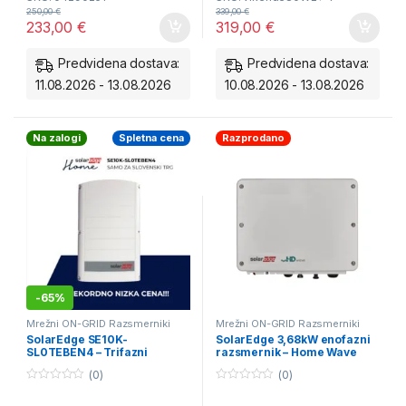
pred strelo in
250,00
€
339,00
€
233,00
€
319,00
€
prenapetostjo.
Konfiguracija:
1x vhod / 1x
Predvidena dostava:
Predvidena dostava:
izhod (1 string).
11.08.2026 - 13.08.2026
10.08.2026 - 13.08.2026
Zaščita:
Vgrajena
odvodnika prenapetosti
Na zalogi
Spletna cena
Razprodano
T1+T2 (Razred I+II).
Varnost:
Vključuje DC
odklopnik in varovalke za
popolno izolacijo.
Standard:
Visoka stopnja
zaščite IP65 za zunanjo ali
notranjo montažo.
-
65%
Mrežni ON-GRID Razsmerniki
Mrežni ON-GRID Razsmerniki
SolarEdge SE10K-
SolarEdge 3,68kW enofazni
SL0TEBEN4 – Trifazni
razsmernik – Home Wave
omrežni razsmernik 10kWh
SE3680H
(0)
(0)
0
0
o
o