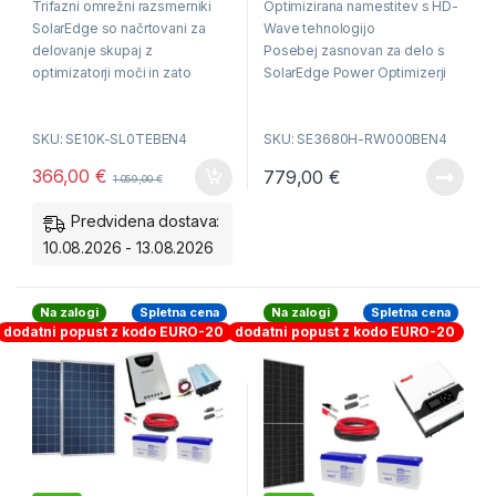
Trifazni omrežni razsmerniki
Optimizirana namestitev s HD-
u
u
t
t
SolarEdge so načrtovani za
Wave tehnologijo
o
o
f
f
delovanje skupaj z
Posebej zasnovan za delo s
5
5
optimizatorji moči in zato
SolarEdge Power Optimizerji
posebej primerni v sistemih za
Vrhunska učinkovitost v panogi
samooskrbo.
z možnostjo 200 % DC
SKU: SE10K-SL0TEBEN4
SKU: SE3680H-RW000BEN4
predimenzioniranja
Nazivna moč 10000VA
Hiter in enostaven zagon
366,00
€
779,00
€
1.059,00
€
neposredno preko pametnega
Največji izkoristek 98%
telefona z uporabo SolarEdge
Predvidena dostava:
SetApp
Delovanje skupaj z
10.08.2026 - 13.08.2026
optimizatorji SE
Garancija 12 let
Na zalogi
Spletna cena
Na zalogi
Spletna cena
dodatni popust z kodo EURO-20
dodatni popust z kodo EURO-20