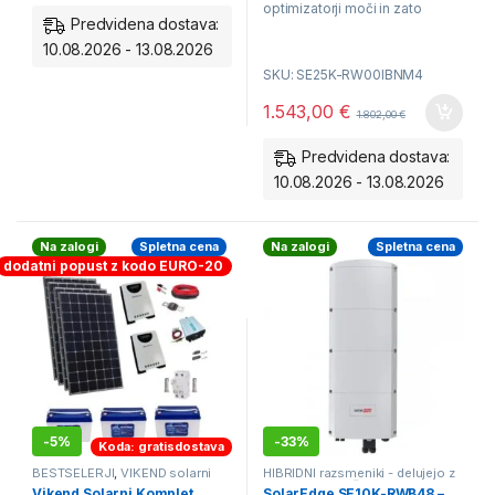
optimizatorji moči in zato
Predvidena dostava:
posebej primerni v sistemih za
10.08.2026 - 13.08.2026
samooskrbo.
SKU: SE25K-RW00IBNM4
1.543,00
€
1.802,00
€
Delovanje skupaj z
optimizatorji SE
Predvidena dostava:
10.08.2026 - 13.08.2026
Garancija 12 let
Na zalogi
Spletna cena
Na zalogi
Spletna cena
dodatni popust z kodo EURO-20
-
5%
-
33%
Koda: gratisdostava
BESTSELERJI
,
VIKEND solarni
HIBRIDNI razsmeniki - delujejo z
kompleti
baterijami
,
Mrežni ON-GRID
Vikend Solarni Komplet
SolarEdge SE10K-RWB48 –