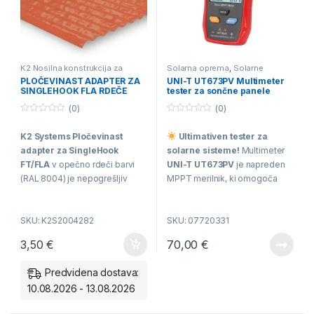
K2 Nosilna konstrukcija za
Solarna oprema
,
Solarne
BOBROVEC
varovalke in zaščite
PLOČEVINAST ADAPTER ZA
UNI-T UT673PV Multimeter
SINGLEHOOK FLA RDEČE
tester za sončne panele
BARVE 2004282
(0)
(0)
0
0
o
o
K2 Systems Pločevinast
Ultimativen tester za
u
u
t
t
adapter za SingleHook
solarne sisteme!
Multimeter
o
o
f
f
FT/FLA
v opečno rdeči barvi
UNI-T UT673PV
je napreden
5
5
(RAL 8004) je nepogrešljiv
MPPT merilnik, ki omogoča
element za varno in estetsko
takojšnjo diagnostiko
montažo sončnih elektrarn na
fotovoltaičnih panelov z
SKU: K2S2004282
SKU: 07720331
strehe s pločevinasto kritino ali
merjenjem moči do
800W
.
specifičnimi strešniki.
Naprava ne potrebuje baterij,
3,50
€
70,00
€
Zagotavlja popolno tesnjenje
saj se napaja neposredno iz
in visoko nosilnost brez
panela, priloženi
MC4
Predvidena dostava:
kompromisov pri izgledu vaše
priključki
pa zagotavljajo hitro
10.08.2026 - 13.08.2026
strehe.
in varno uporabo na terenu
.
Idealno orodje za monterje in