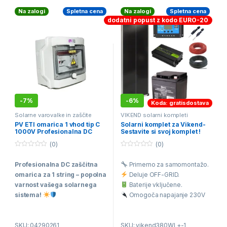
lastnike sončnih elektrarn!
Na zalogi
Spletna cena
Na zalogi
Spletna cena
dodatni popust z kodo EURO-20
-
7%
-
6%
Koda: gratisdostava
Solarne varovalke in zaščite
VIKEND solarni kompleti
PV ETI omarica 1 vhod tip C
Solarni komplet za Vikend-
1000V Profesionalna DC
Sestavite si svoj komplet !
zaščitna omarica za 1 string
(0)
(0)
0
0
o
o
Profesionalna DC zaščitna
Primerno za samomontažo.
u
u
t
t
omarica za 1 string – popolna
Deluje OFF-GRID.
o
o
f
f
varnost vašega solarnega
Baterije vključene.
5
5
sistema!
Omogoča napajanje 230V
porabnikov.
Namen:
Zaščita
Brezplačna dostava na vaš
fotovoltaičnih sistemov
SKU: 04290261
SKU: vikend380WL+-1
dom.