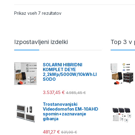
Razvrščeno po ceni: od najnižje do na
Prikaz vseh 7 rezultatov
Izpostavljeni izdelki
Top 3 v 
SOLARNI HIBRIDNI
KOMPLET DEYE
2,2kWp/5000W/10kWh LI
SODO
3.537,45
€
4.985,45
€
Trostanovanjski
Videodomofon EM-10AHD
spomin+zaznavanje
gibanja
481,27
€
631,90
€