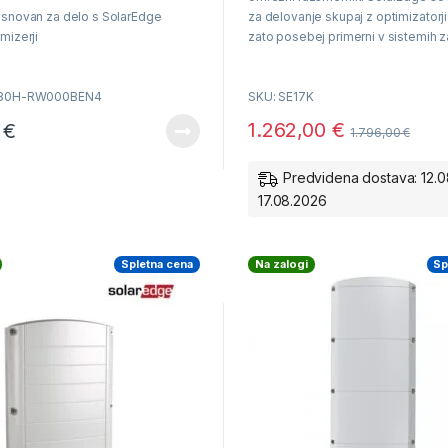
snovan za delo s SolarEdge
za delovanje skupaj z optimizatorji
mizerji
zato posebej primerni v sistemih z
činkovitost v panogi z možnostjo
samooskrbo.
redimenzioniranja
Nazivna moč 17000VA
680H-RW000BEN4
SKU: SE17K
nostaven zagon neposredno preko
telefona z uporabo SolarEdge
1.262,00
€
0
€
Največji izkoristek 98%
1.796,00
€
Delovanje skupaj z optimizatorji
Predvidena dostava: 12.0
17.08.2026
Garancija 12 let
Spletna cena
Na zalogi
Sp