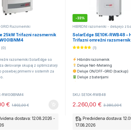
-
33%
-GRID Razsmerniki
HIBRIDNI razsmeniki - delujejo z ba
Mrežni ON-GRID Razsmerniki
e 25kW Trifazni razsmernik
SolarEdge SE10K-RWB48 – H
RW00IBNM4
Trifazni omrežni razsmernik
rezervnim napajanjem
(0)
(1)
Ocenjeno
5.00
od 5
mrežni razsmerniki SolarEdge so
Hibridni razsmernik
za delovanje skupaj z optimizatorji
Deluje Net-Metering
o posebej primerni v sistemih za
Deluje ON/OFF-GRID (backup)
o.
Deluje z baterijami
Deluje brez baterij
Deluje tudi brez elektrike
5K-RW00IBNM4
SKU: SE10K-RWB48
Nočno delovanje iz baterij
skupaj z optimizatorji SE
Enostavna montaža
00
€
2.260,00
€
1.802,00
€
3.380,00
€
12 let
videna dostava: 12.08.2026 -
Predvidena dostava: 12.0
026
17.08.2026