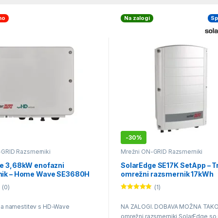
no
Na zalogi
Sp
-
30%
-GRID Razsmerniki
Mrežni ON-GRID Razsmerniki
e 3,68kW enofazni
SolarEdge SE17K SetApp – Tr
nik – Home Wave SE3680H
omrežni razsmernik 17kWh
(0)
(1)
Ocenjeno
5.00
od 5
na namestitev s HD-Wave
NA ZALOGI. DOBAVA MOŽNA TAKOJ 
o
omrežni razsmerniki SolarEdge so 