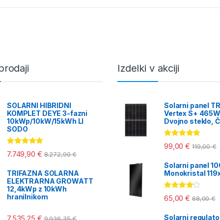
jvišje
prodaji
Izdelki v akciji
SOLARNI HIBRIDNI
Solarni panel T
KOMPLET DEYE 3-fazni
Vertex S+ 465W
10kWp/10kW/15kWh LI
Dvojno steklo, Č
SODO
Ocenjeno
99,00
€
119,00
€
5.00
od 5
Ocenjeno
7.749,90
€
8.272,90
€
5.00
od 5
Solarni panel 1
TRIFAZNA SOLARNA
Monokristal 11
ELEKTRARNA GROWATT
12,4kWp z 10kWh
Ocenjeno
hranilnikom
65,00
€
68,00
€
4.00
od 5
Solarni regulat
7.535,25
€
9.936,35
€