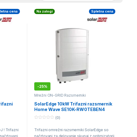
letna cena
Na zalogi
Spletna cena
-
25%
Mrežni ON-GRID Razsmerniki
ifazni
SolarEdge 10kW Trifazni razsmernik
Home Wave SE10K-RW0TEBEN4
(0)
0
o
! Trifazni
Trifazni omrežni razsmerniki SolarEdge so
u
t
načrtovani
načrtovani za delovanje skupaj z optimizatorji