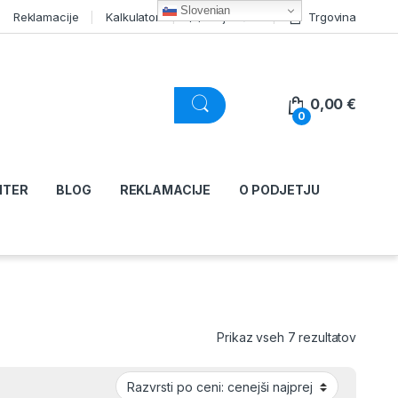
Slovenian
Reklamacije
Kalkulator
Moj račun
Trgovina
0,00
€
0
NTER
BLOG
REKLAMACIJE
O PODJETJU
Razvršč
Prikaz vseh 7 rezultatov