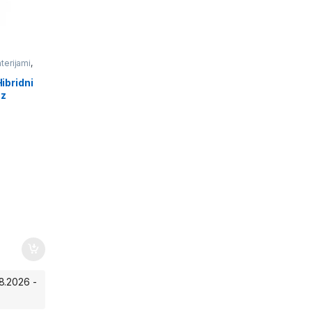
terijami
,
ibridni
 z
8.2026 -