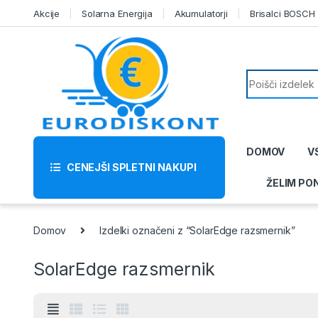
Skip to navigation
Skip to content
Akcije
Solarna Energija
Akumulatorji
Brisalci BOSCH
Search for:
DOMOV
V
CENEJŠI SPLETNI NAKUPI
ŽELIM PO
Domov
Izdelki označeni z “SolarEdge razsmernik”
SolarEdge razsmernik