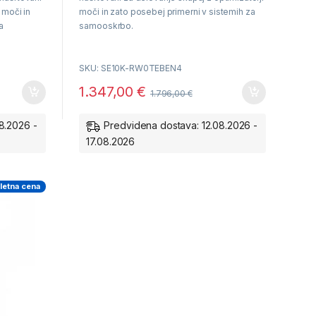
o
f
 moči in
moči in zato posebej primerni v sistemih za
5
a
samooskrbo.
SKU: SE10K-RW0TEBEN4
Delovanje skupaj z optimizatorji SE
1.347,00
€
1.796,00
€
Garancija 12 let
 SE
8.2026 -
Predvidena dostava: 12.08.2026 -
17.08.2026
letna cena