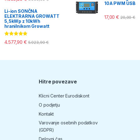
10A PWM USB
Li-ion SONČNA
ELEKTRARNA GROWATT
17,00
€
20,00
€
5,5kWp z 10kWh
hranilnikom Growatt
Ocenjeno
4.577,90
€
5.023,90
€
5.00
od 5
Hitre povezave
T
Klicni Center Eurodiskont
O podjetju
Kontakt
Varovanje osebnih podatkov
(GDPR)
Delovni čas