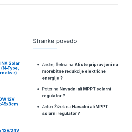
Stranke povedo
RINA Solar
Andrej Šetina
na
Ali ste pripravljeni na
 (N-Type,
morebitne redukcije električne
rn okvir)
energije ?
Peter
na
Navadni ali MPPT solarni
regulator ?
00W 12V
9x45x3cm
Anton Žižek
na
Navadni ali MPPT
solarni regulator ?
or 12V/24V