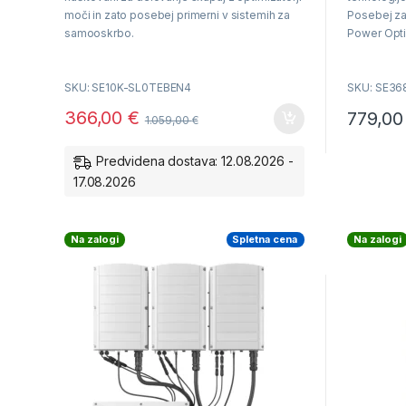
o
o
f
f
moči in zato posebej primerni v sistemih za
Posebej za
5
5
samooskrbo.
Power Opti
Vrhunska u
Nazivna moč 10000VA
200 % DC p
SKU: SE10K-SL0TEBEN4
SKU: SE3
Hiter in e
Največji izkoristek 98%
pametnega 
366,00
€
779,0
1.059,00
€
SetApp
Delovanje skupaj z optimizatorji SE
Predvidena dostava: 12.08.2026 -
Garancija 12 let
17.08.2026
Na zalogi
Spletna cena
Na zalogi