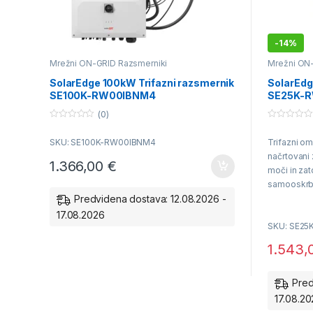
-
14%
Mrežni ON-GRID Razsmerniki
Mrežni ON
SolarEdge 100kW Trifazni razsmernik
SolarEdg
SE100K-RW00IBNM4
SE25K-
(0)
0
0
o
o
SKU: SE100K-RW00IBNM4
Trifazni o
u
u
t
t
načrtovani 
o
o
1.366,00
€
f
f
moči in zat
5
5
samooskrb
Predvidena dostava: 12.08.2026 -
17.08.2026
SKU: SE2
Delovanje 
1.543,
Garancija 
Pred
17.08.2