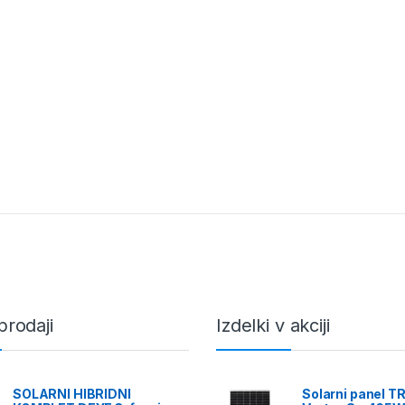
prodaji
Izdelki v akciji
SOLARNI HIBRIDNI
Solarni panel T