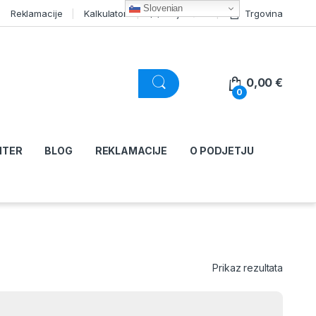
Slovenian
Reklamacije
Kalkulator
Moj račun
Trgovina
0,00
€
0
NTER
BLOG
REKLAMACIJE
O PODJETJU
Prikaz rezultata