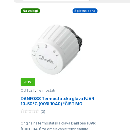
Na zalogi
Spletna cena
-
31%
OUTLET
,
Termostati
DANFOSS Termostatska glava FJVR
10-50°C (003L1040) *ČISTIMO
SKLADIŠČE*
(0)
0
o
Originalna termostatska glava
Danfoss FJVR
u
t
(003L1040)
za omejevanje temperature