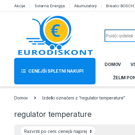
Skip to navigation
Skip to content
Akcije
Solarna Energija
Akumulatorji
Brisalci BOSCH
Search for:
DOMOV
V
CENEJŠI SPLETNI NAKUPI
ŽELIM PO
Domov
Izdelki označeni z “regulator temperature”
regulator temperature