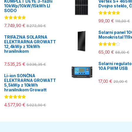
KOMPLET DEYE 3-fazni
Vertex S+ 465W
10kWp/10kW/15kWh LI
Dvojno steklo, Č
SODO
Ocenjeno
99,00
€
119,00
€
5.00
od 5
Ocenjeno
7.749,90
€
8.272,90
€
5.00
od 5
Solarni panel 1
TRIFAZNA SOLARNA
Monokristal 11
ELEKTRARNA GROWATT
12,4kWp z 10kWh
Ocenjeno
hranilnikom
65,00
€
68,00
€
4.00
od 5
Solarni regulat
7.535,25
€
9.936,35
€
10A PWM USB
Li-ion SONČNA
ELEKTRARNA GROWATT
17,00
€
20,00
€
5,5kWp z 10kWh
hranilnikom Growatt
Ocenjeno
4.577,90
€
5.023,90
€
5.00
od 5