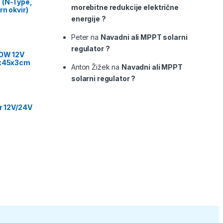
 (N-Type,
morebitne redukcije električne
rn okvir)
energije ?
Peter
na
Navadni ali MPPT solarni
regulator ?
00W 12V
9x45x3cm
Anton Žižek
na
Navadni ali MPPT
solarni regulator ?
or 12V/24V