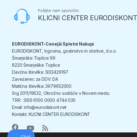
Pošljite nam sporočilo:
KLICNI CENTER EURODISKON
EURODISKONT-Cenejši Spletni Nakupi
EURODISKONT, trgovina, gostinstvo in storitve, d.o.o.
Šmarješke Toplice 99
8220 Šmarješke Toplice
Davčna številka: SI33429197
Zavezanec za DDV: DA
Matična številka: 3979652000
Srg 2011/19532, Okrožno sodišče v Novem mestu
TRR : SI56 6100 0000 4744 035
Email: info@eurodiskont.net
Kontakt:
KLICNI CENTER EURODISKONT
Chat