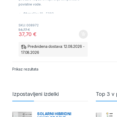
o
f
povratne vode.
5
Območje:
10 – 50°C.
Uporaba:
Idealno za manjše kopalniške
SKU: 008972
zanke talnega gretja.
54,77
€
37,70
€
Zanesljivost:
Nemoteno delovanje in
zaščita pred zmrzovanjem.
Predvidena dostava: 12.08.2026 -
17.08.2026
Združljivost:
Izključno za uporabo z
Danfoss FJVR ventili.
Prikaz rezultata
Izpostavljeni izdelki
Top 3 v 
SOLARNI HIBRIDNI