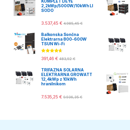
KOMPLET DEYE
2,2kWp/5000W/10kWh LI
SODO
3.537,45
€
4.985,45
€
Balkonska Sončna
Elektrarna 800-600W
TSUN Wi-Fi
Ocenjeno
391,46
€
483,92
€
4.50
od 5
TRIFAZNA SOLARNA
ELEKTRARNA GROWATT
12,4kWp z 10kWh
hranilnikom
7.535,25
€
9.936,35
€