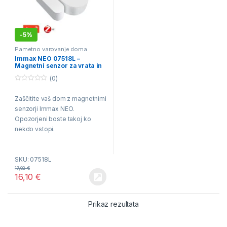
-
5%
Pametno varovanje doma
Immax NEO 07518L –
Magnetni senzor za vrata in
okna 1xCR2032 Tuya
(0)
0
o
Zaščitite vaš dom z magnetnimi
u
t
senzorji Immax NEO.
o
f
Opozorjeni boste takoj ko
5
nekdo vstopi.
SKU: 07518L
17,02
€
16,10
€
Prikaz rezultata