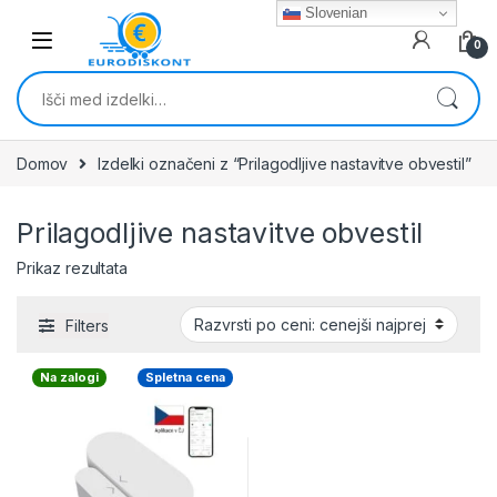
Skip to navigation
Skip to content
Slovenian
0
Išči:
Domov
Izdelki označeni z “Prilagodljive nastavitve obvestil”
Prilagodljive nastavitve obvestil
Prikaz rezultata
Filters
Na zalogi
Spletna cena