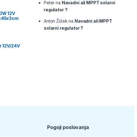
Peter
na
Navadni ali MPPT solarni
regulator ?
00W 12V
9x45x3cm
Anton Žižek
na
Navadni ali MPPT
solarni regulator ?
or 12V/24V
Pogoji poslovanja