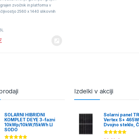
grajen zvočnik in platforma v
očljivostjo 2560 x 1440 slikovnih
idno polje, PAN 355° rotacija, TILT
vid..
6L
€
jvišje
prodaji
Izdelki v akciji
SOLARNI HIBRIDNI
Solarni panel T
KOMPLET DEYE 3-fazni
Vertex S+ 465W
10kWp/10kW/15kWh LI
Dvojno steklo, Č
SODO
Ocenjeno