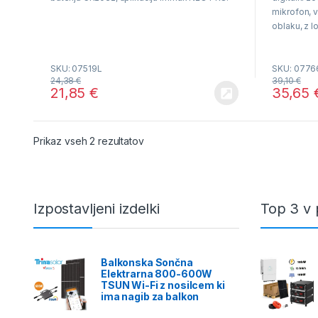
o
o
f
f
mikrofon, v
5
5
oblaku, z l
pik, 360° v
90° , nočni 
SKU: 07519L
SKU: 0776
24,38
€
39,10
€
21,85
€
35,65
Razvrščeno po ceni: od najnižje do na
Prikaz vseh 2 rezultatov
Izpostavljeni izdelki
Top 3 v 
Balkonska Sončna
Elektrarna 800-600W
TSUN Wi-Fi z nosilcem ki
ima nagib za balkon