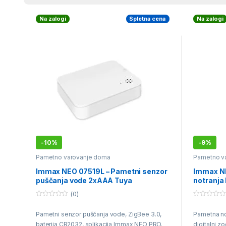
Na zalogi
Spletna cena
Na zalogi
-
10%
-
9%
Pametno varovanje doma
Pametno v
Immax NEO 07519L – Pametni senzor
Immax N
puščanja vode 2xAAA Tuya
notranja
(0)
0
0
o
o
Pametni senzor puščanja vode, ZigBee 3.0,
Pametna no
u
u
t
t
baterija CR2032, aplikacija Immax NEO PRO.
digitalni z