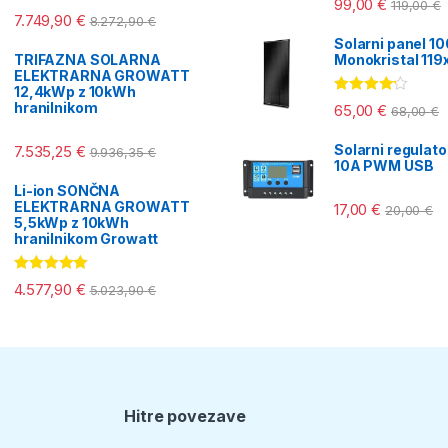
99,00
€
119,00
€
5.00
od 5
Ocenjeno
7.749,90
€
8.272,90
€
5.00
od 5
Solarni panel 1
TRIFAZNA SOLARNA
Monokristal 11
ELEKTRARNA GROWATT
12,4kWp z 10kWh
Ocenjeno
hranilnikom
65,00
€
68,00
€
4.00
od 5
Solarni regulat
7.535,25
€
9.936,35
€
10A PWM USB
Li-ion SONČNA
ELEKTRARNA GROWATT
17,00
€
20,00
€
5,5kWp z 10kWh
hranilnikom Growatt
Ocenjeno
4.577,90
€
5.023,90
€
5.00
od 5
Hitre povezave
T