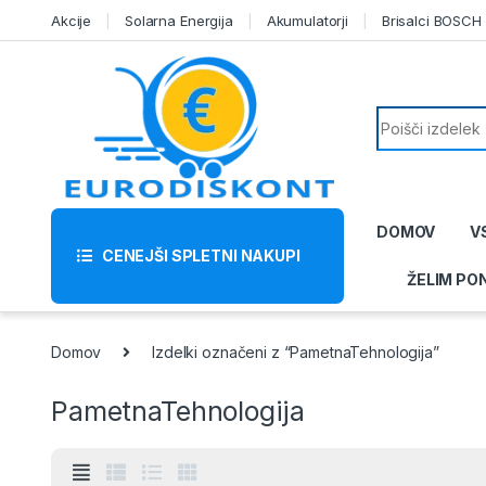
Skip to navigation
Skip to content
Akcije
Solarna Energija
Akumulatorji
Brisalci BOSCH
Search for:
DOMOV
V
CENEJŠI SPLETNI NAKUPI
ŽELIM PO
Domov
Izdelki označeni z “PametnaTehnologija”
PametnaTehnologija