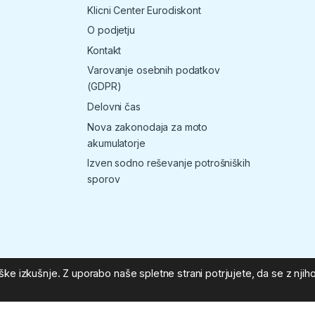
Klicni Center Eurodiskont
O podjetju
Kontakt
Varovanje osebnih podatkov
(GDPR)
Delovni čas
Nova zakonodaja za moto
akumulatorje
Izven sodno reševanje potrošniških
sporov
ke izkušnje. Z uporabo naše spletne strani potrjujete, da se z njiho