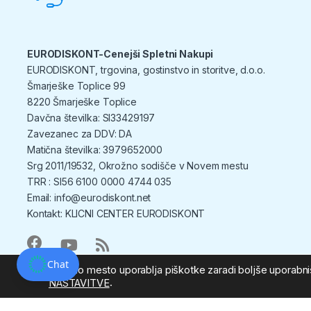
EURODISKONT-Cenejši Spletni Nakupi
EURODISKONT, trgovina, gostinstvo in storitve, d.o.o.
Šmarješke Toplice 99
8220 Šmarješke Toplice
Davčna številka: SI33429197
Zavezanec za DDV: DA
Matična številka: 3979652000
Srg 2011/19532, Okrožno sodišče v Novem mestu
TRR : SI56 6100 0000 4744 035
Email: info@eurodiskont.net
Kontakt:
KLICNI CENTER EURODISKONT
Chat
Spletno mesto uporablja piškotke zaradi boljše uporabniš
.
NASTAVITVE