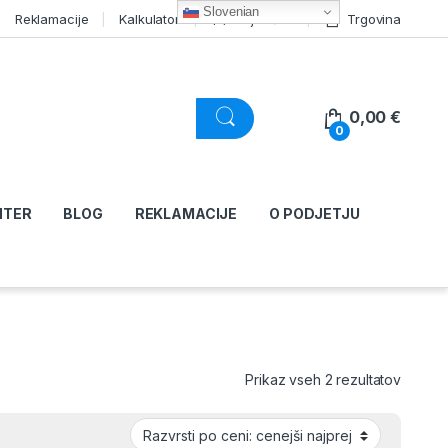
Slovenian
Reklamacije
Kalkulator
Moj račun
Trgovina
0,00
€
0
NTER
BLOG
REKLAMACIJE
O PODJETJU
Razvršč
Prikaz vseh 2 rezultatov