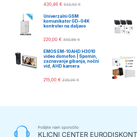
430,46
€
532,92
€
Univerzalni GSM
komunikator GD-04K
kontroler na daljavo
220,00
€
300,86
€
EMOS EM-10AHD H3010
video domofon | Spomin,
zaznavanje gibanja, nočni
vid, AHD kamera
215,00
€
239,00
€
Pošljite nam sporočilo:
KLICNI CENTER EURODISKON