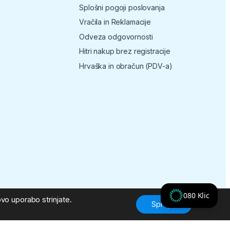
Splošni pogoji poslovanja
Vračila in Reklamacije
Odveza odgovornosti
Hitri nakup brez registracije
Hrvaška in obračun (PDV-a)
080 Klic
vo uporabo strinjate.
Sprejmi