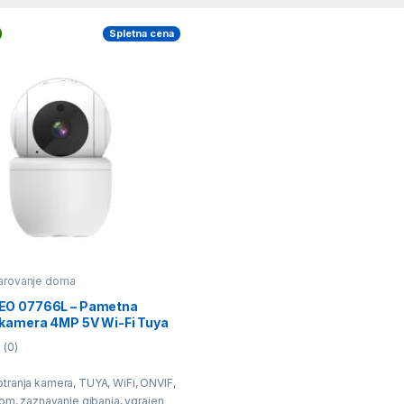
Spletna cena
arovanje doma
EO 07766L – Pametna
 kamera 4MP 5V Wi-Fi Tuya
(0)
tranja kamera, TUYA, WiFi, ONVIF,
oom, zaznavanje gibanja, vgrajen