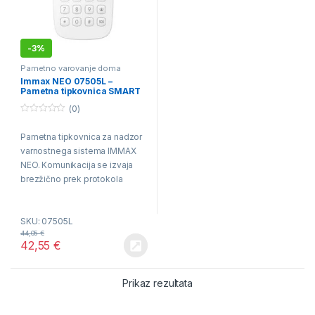
-
3%
Pametno varovanje doma
Immax NEO 07505L –
Pametna tipkovnica SMART
Zigbee 3.0 3xAAA/4,5V
(0)
0
o
Pametna tipkovnica za nadzor
u
t
varnostnega sistema IMMAX
o
f
NEO. Komunikacija se izvaja
5
brezžično prek protokola
ZigBee 3.0, ki je združljiv s
sistemoma iOS in Android.
SKU: 07505L
Doseg brezžične povezave:
44,05
€
30 m….
42,55
€
Prikaz rezultata