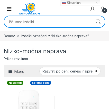
Skip to navigation
Skip to content
Slovenian
0
Išči:
Domov
Izdelki označeni z “Nizko-močna naprava”
Nizko-močna naprava
Prikaz rezultata
Filters
Na zalogi
Spletna cena