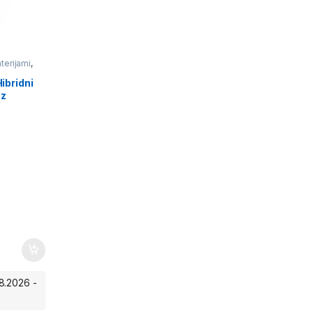
terijami
,
ibridni
 z
8.2026 -