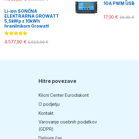
10A PWM USB
Li-ion SONČNA
ELEKTRARNA GROWATT
17,00
€
20,00
€
5,5kWp z 10kWh
hranilnikom Growatt
Ocenjeno
4.577,90
€
5.023,90
€
5.00
od 5
Hitre povezave
T
Klicni Center Eurodiskont
O podjetju
Kontakt
Varovanje osebnih podatkov
(GDPR)
Delovni čas