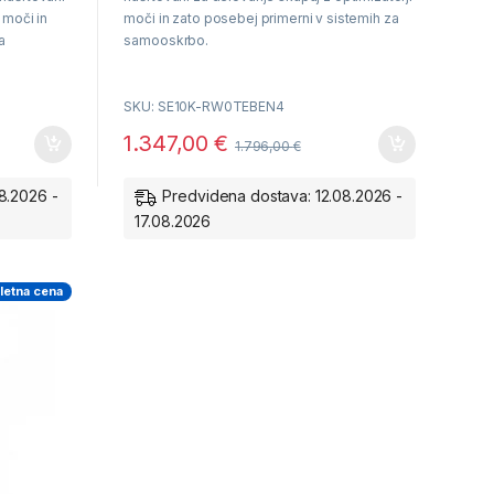
o
f
 moči in
moči in zato posebej primerni v sistemih za
5
a
samooskrbo.
SKU: SE10K-RW0TEBEN4
Delovanje skupaj z optimizatorji SE
1.347,00
€
1.796,00
€
Garancija 12 let
 SE
8.2026 -
Predvidena dostava: 12.08.2026 -
17.08.2026
letna cena