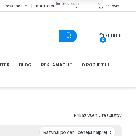
Slovenian
Reklamacije
Kalkulator
Moj račun
Trgovina
0,00
€
0
NTER
BLOG
REKLAMACIJE
O PODJETJU
Razvršč
Prikaz vseh 7 rezultatov