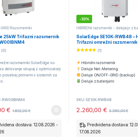
-
33%
-GRID Razsmerniki
HIBRIDNI razsmeniki - delujejo z ba
Mrežni ON-GRID Razsmerniki
e 25kW Trifazni razsmernik
SolarEdge SE10K-RWB48 – H
RW00IBNM4
Trifazni omrežni razsmernik
rezervnim napajanjem
(0)
(1)
Ocenjeno
5.00
od 5
mrežni razsmerniki SolarEdge so
Hibridni razsmernik
za delovanje skupaj z optimizatorji
Deluje Net-Metering
o posebej primerni v sistemih za
Deluje ON/OFF-GRID (backup)
o.
Deluje z baterijami
Deluje brez baterij
Deluje tudi brez elektrike
5K-RW00IBNM4
SKU: SE10K-RWB48
Nočno delovanje iz baterij
skupaj z optimizatorji SE
Enostavna montaža
00
€
2.260,00
€
1.802,00
€
3.380,00
€
12 let
videna dostava: 12.08.2026 -
Predvidena dostava: 12.0
026
17.08.2026