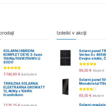
jvišje
prodaji
Izdelki v akciji
SOLARNI HIBRIDNI
Solarni panel T
KOMPLET DEYE 3-fazni
Vertex S+ 465W
10kWp/10kW/15kWh LI
Dvojno steklo, Č
SODO
Ocenjeno
99,00
€
119,00
€
5.00
od 5
Ocenjeno
7.749,90
€
8.272,90
€
5.00
od 5
Solarni panel 1
TRIFAZNA SOLARNA
Monokristal 11
ELEKTRARNA GROWATT
12,4kWp z 10kWh
Ocenjeno
hranilnikom
65,00
€
68,00
€
4.00
od 5
Solarni regulat
7.535,25
€
9.936,35
€