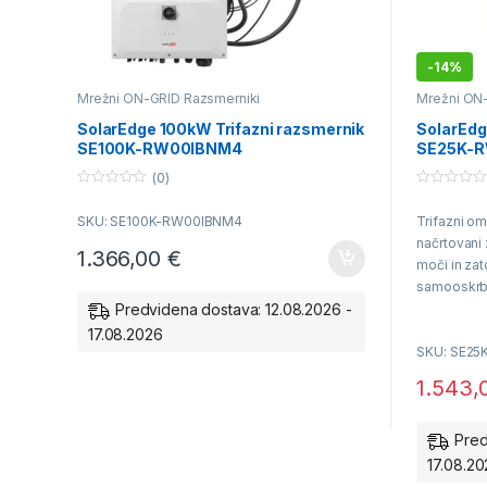
-
14%
Mrežni ON-GRID Razsmerniki
Mrežni ON
SolarEdge 100kW Trifazni razsmernik
SolarEdg
SE100K-RW00IBNM4
SE25K-
(0)
0
0
o
o
SKU: SE100K-RW00IBNM4
Trifazni o
u
u
t
t
načrtovani 
o
o
1.366,00
€
f
f
moči in zat
5
5
samooskrb
Predvidena dostava: 12.08.2026 -
17.08.2026
SKU: SE2
Delovanje 
1.543,
Garancija 
Pred
17.08.2