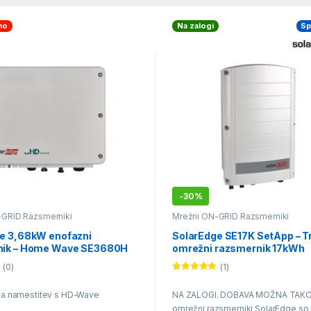
no
Na zalogi
Sp
-
30%
-GRID Razsmerniki
Mrežni ON-GRID Razsmerniki
e 3,68kW enofazni
SolarEdge SE17K SetApp – Tr
nik – Home Wave SE3680H
omrežni razsmernik 17kWh
(0)
(1)
Ocenjeno
5.00
od 5
na namestitev s HD-Wave
NA ZALOGI. DOBAVA MOŽNA TAKOJ 
o
omrežni razsmerniki SolarEdge so 