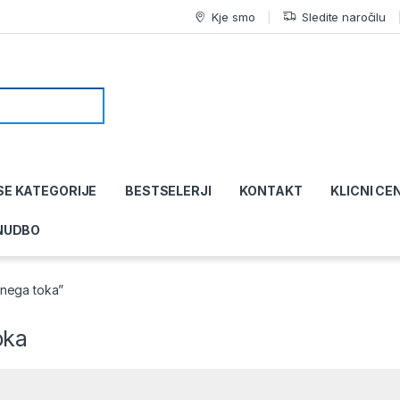
Kje smo
Sledite naročilu
SE KATEGORIJE
BESTSELERJI
KONTAKT
KLICNI CE
NUDBO
rnega toka”
oka