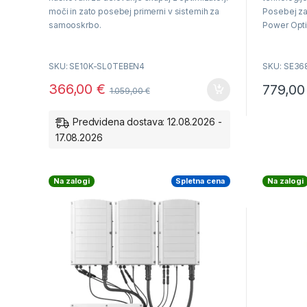
o
o
f
f
moči in zato posebej primerni v sistemih za
Posebej za
5
5
samooskrbo.
Power Opti
Vrhunska u
Nazivna moč 10000VA
200 % DC p
SKU: SE10K-SL0TEBEN4
SKU: SE3
Hiter in e
Največji izkoristek 98%
pametnega 
366,00
€
779,0
1.059,00
€
SetApp
Delovanje skupaj z optimizatorji SE
Predvidena dostava: 12.08.2026 -
Garancija 12 let
17.08.2026
Na zalogi
Spletna cena
Na zalogi