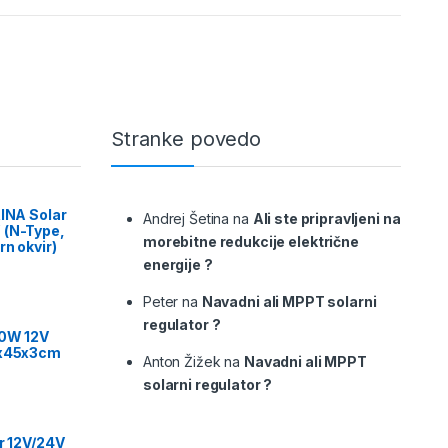
Stranke povedo
RINA Solar
Andrej Šetina
na
Ali ste pripravljeni na
 (N-Type,
morebitne redukcije električne
rn okvir)
energije ?
Peter
na
Navadni ali MPPT solarni
regulator ?
00W 12V
9x45x3cm
Anton Žižek
na
Navadni ali MPPT
solarni regulator ?
or 12V/24V