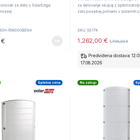
snovan za delo s SolarEdge
za delovanje skupaj z optimizatorji
mizerji
zato posebej primerni v sistemih z
činkovitost v panogi z možnostjo
samooskrbo.
redimenzioniranja
Nazivna moč 17000VA
680H-RW000BEN4
SKU: SE17K
nostaven zagon neposredno preko
telefona z uporabo SolarEdge
1.262,00
€
0
€
Največji izkoristek 98%
1.796,00
€
Delovanje skupaj z optimizatorji
Predvidena dostava: 12.0
17.08.2026
Garancija 12 let
Spletna cena
Na zalogi
Sp