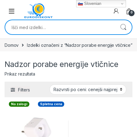
Skip to navigation
Skip to content
Slovenian
0
Išči:
Domov
Izdelki označeni z “Nadzor porabe energije vtičnice”
Nadzor porabe energije vtičnice
Prikaz rezultata
Filters
Na zalogi
Spletna cena