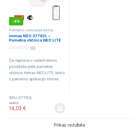
-
4%
Pametno varovanje doma
Immax NEO 07762L –
Pametna vtičnica NEO LITE
3680W/230V/16A Wi-Fi Tuya
(0)
0
o
Če naprave v vašem domu
u
t
povežete prek pametne
o
f
vtičnice Immax NEO LITE, lahko
5
s pametno aplikacijo Immax
NEO PRO priročno nadzorujete,
spremljate in upravljate
SKU: 07762L
priključene naprave na daljavo
14,61
€
14,03
€
Prikaz rezultata