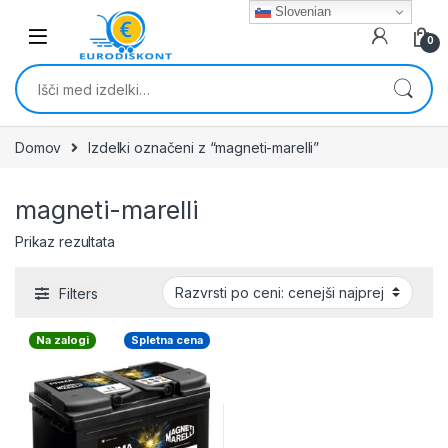
Skip to navigation
Skip to content
Slovenian
0
Išči:
Domov
Izdelki označeni z “magneti-marelli”
magneti-marelli
Prikaz rezultata
Filters
Na zalogi
Spletna cena