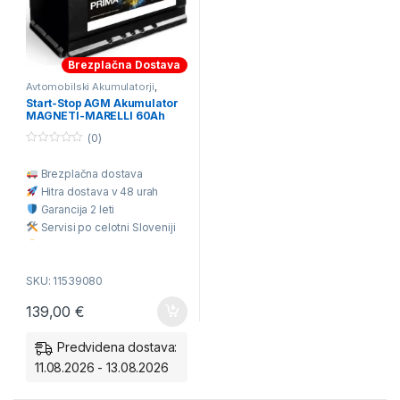
Brezplačna Dostava
Avtomobilski Akumulatorji
,
Start&Stop Akumulatorji 50Ah-
Start-Stop AGM Akumulator
66Ah
MAGNETI-MARELLI 60Ah
12V D+
(0)
0
o
Brezplačna dostava
u
t
Hitra dostava v 48 urah
o
f
Garancija 2 leti
5
Servisi po celotni Sloveniji
Odlična cena
SKU: 11539080
139,00
€
Predvidena dostava:
11.08.2026 - 13.08.2026