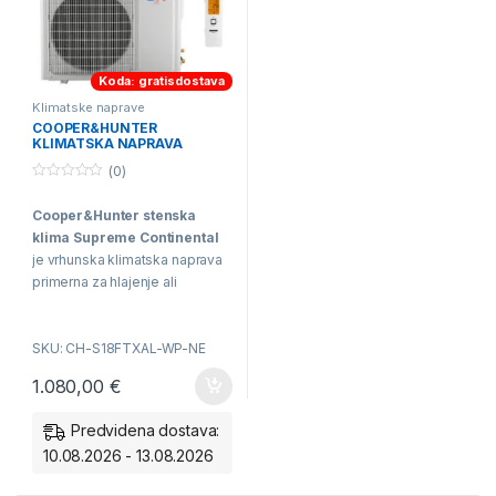
Koda: gratisdostava
Klimatske naprave
COOPER&HUNTER
KLIMATSKA NAPRAVA
SUPREME CONTINENTAL
(0)
CH-S18FTXAL-WP-NE, 5.3
KW
0
o
Cooper&Hunter stenska
u
t
klima Supreme Continental
o
f
je vrhunska klimatska naprava
5
primerna za hlajenje ali
ogrevanje stanovanja, hiš ali
pisarn. Klimatska naprava
SKU: CH-S18FTXAL-WP-NE
elegantne oblike ima LED
zaslon na notranji enoti ter
1.080,00
€
vgrajen Wi-Fi modul.
Predvidena dostava:
10.08.2026 - 13.08.2026