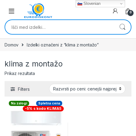
Skip to navigation
Skip to content
Slovenian
0
Išči:
Domov
Izdelki označeni z “klima z montažo”
klima z montažo
Prikaz rezultata
Filters
Na zalogi
Spletna cena
-5% s kodo KLIMA5