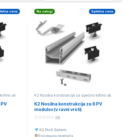
letna cena
Na zalogi
Spletna cena
ritino ali
K2 Nosilna konstrukcija za opečno kritino ali
betonski strešnik
4 PV
K2 Nosilna konstrukcija za 6 PV
modulov (v ravni vrsti)
(0)
0
o
K2 Profi Sistem
u
t
Enostavna montaž
a