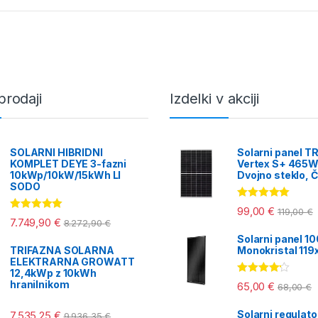
jvišje
prodaji
Izdelki v akciji
SOLARNI HIBRIDNI
Solarni panel T
KOMPLET DEYE 3-fazni
Vertex S+ 465W
10kWp/10kW/15kWh LI
Dvojno steklo, Č
SODO
Ocenjeno
99,00
€
119,00
€
5.00
od 5
Ocenjeno
7.749,90
€
8.272,90
€
5.00
od 5
Solarni panel 1
TRIFAZNA SOLARNA
Monokristal 11
ELEKTRARNA GROWATT
12,4kWp z 10kWh
Ocenjeno
hranilnikom
65,00
€
68,00
€
4.00
od 5
Solarni regulat
7.535,25
€
9.936,35
€