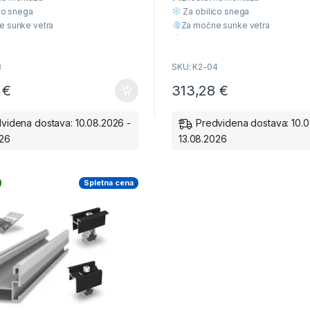
o
f
co snega
Za obilico snega
5
e sunke vetra
Za močne sunke vetra
liteta
Višja Kvaliteta
cena
Ugodna cena
3
SKU: K2-04
2
€
313,28
€
videna dostava: 10.08.2026 -
Predvidena dostava: 10.0
026
13.08.2026
Spletna cena