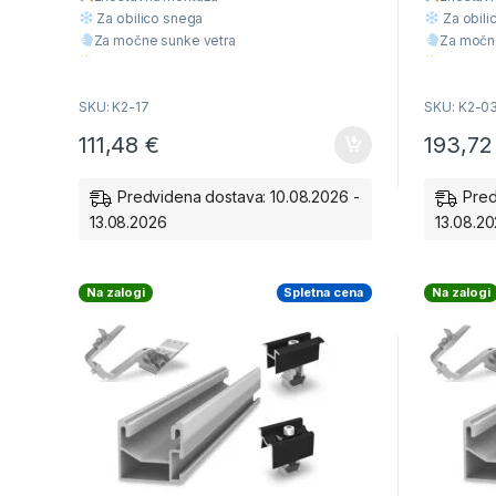
o
o
f
f
Za obilico snega
Za obili
5
5
Za močne sunke vetra
Za močn
Višja Kvaliteta
Višja Kva
Ugodna cena
Ugodna 
SKU: K2-17
SKU: K2-0
111,48
€
193,7
Predvidena dostava: 10.08.2026 -
Pred
13.08.2026
13.08.2
Na zalogi
Spletna cena
Na zalogi