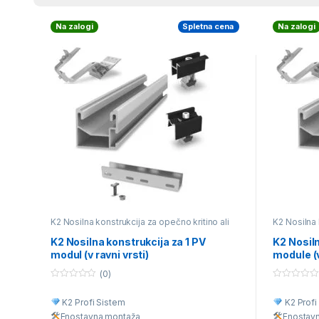
Na zalogi
Spletna cena
Na zalogi
K2 Nosilna konstrukcija za opečno kritino ali
K2 Nosilna 
betonski strešnik
betonski st
K2 Nosilna konstrukcija za 1 PV
K2 Nosiln
modul (v ravni vrsti)
module (v
(0)
0
0
o
o
K2 Profi Sistem
K2 Profi
u
u
t
t
Enostavna montaž
a
Enostav