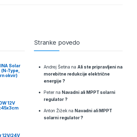
Stranke povedo
RINA Solar
Andrej Šetina
na
Ali ste pripravljeni na
 (N-Type,
morebitne redukcije električne
rn okvir)
energije ?
Peter
na
Navadni ali MPPT solarni
regulator ?
00W 12V
9x45x3cm
Anton Žižek
na
Navadni ali MPPT
solarni regulator ?
or 12V/24V