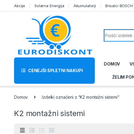
Skip to navigation
Skip to content
Akcije
Solarna Energija
Akumulatorji
Brisalci BOSCH
Search for:
DOMOV
V
CENEJŠI SPLETNI NAKUPI
ŽELIM PO
Domov
Izdelki označeni z “K2 montažni sistemi”
K2 montažni sistemi