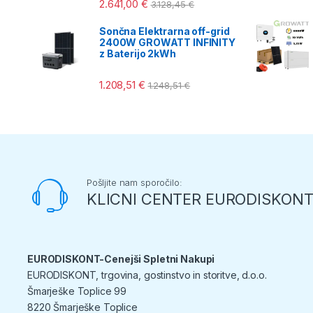
2.641,00
€
3.128,45
€
Sončna Elektrarna off-grid
2400W GROWATT INFINITY
z Baterijo 2kWh
1.208,51
€
1.248,51
€
Pošljite nam sporočilo:
KLICNI CENTER EURODISKON
EURODISKONT-Cenejši Spletni Nakupi
EURODISKONT, trgovina, gostinstvo in storitve, d.o.o.
Šmarješke Toplice 99
8220 Šmarješke Toplice