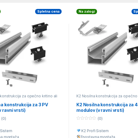
Spletna cena
Na zalogi
Sp
konstrukcija za opečno kritino ali
K2 Nosilna konstrukcija za opečno k
rešnik
betonski strešnik
a konstrukcija za 3 PV
K2 Nosilna konstrukcija za 
 ravni vrsti)
modulov (v ravni vrsti)
(0)
(0)
0
o
 Sistem
K2 Profi Sistem
u
t
na montaž
a
Enostavna montaž
a