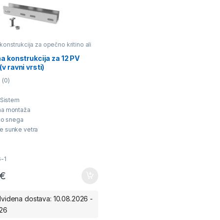
konstrukcija za opečno kritino ali
rešnik
a konstrukcija za 12 PV
v ravni vrsti)
(0)
 Sistem
na montaž
a
co snega
e sunke vetra
liteta
cena
-1
€
videna dostava: 10.08.2026 -
026