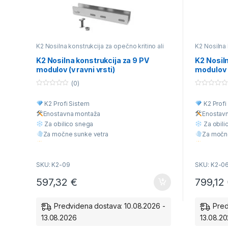
K2 Nosilna konstrukcija za opečno kritino ali
K2 Nosilna 
betonski strešnik
betonski st
K2 Nosilna konstrukcija za 9 PV
K2 Nosiln
modulov (v ravni vrsti)
modulov (
(0)
0
0
o
o
K2 Profi Sistem
K2 Profi
u
u
t
t
Enostavna montaž
a
Enostav
o
o
f
f
Za obilico snega
Za obili
5
5
Za močne sunke vetra
Za močn
Višja Kvaliteta
Višja Kva
Ugodna cena
Ugodna 
SKU: K2-09
SKU: K2-06
597,32
€
799,12
Predvidena dostava: 10.08.2026 -
Pred
13.08.2026
13.08.2