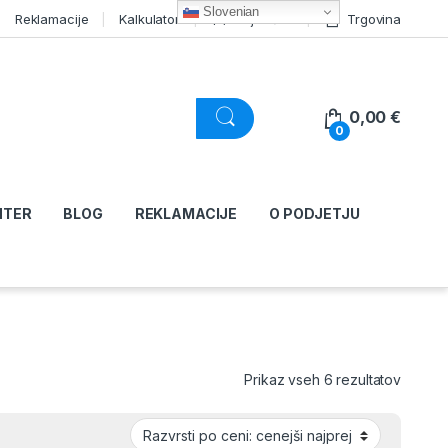
Slovenian
Reklamacije
Kalkulator
Moj račun
Trgovina
0,00
€
0
NTER
BLOG
REKLAMACIJE
O PODJETJU
Razvršč
Prikaz vseh 6 rezultatov