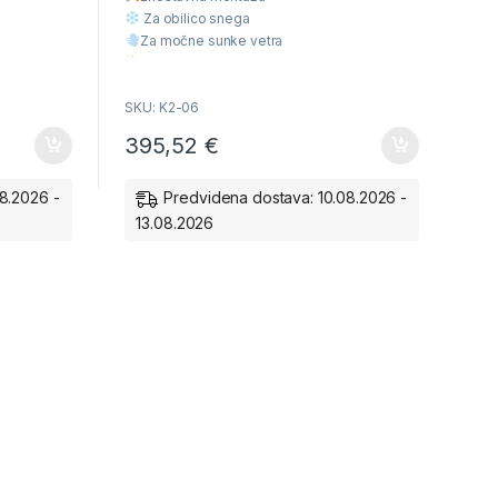
o
f
Za obilico snega
5
Za močne sunke vetra
Višja Kvaliteta
Ugodna cena
SKU: K2-06
395,52
€
8.2026 -
Predvidena dostava: 10.08.2026 -
13.08.2026