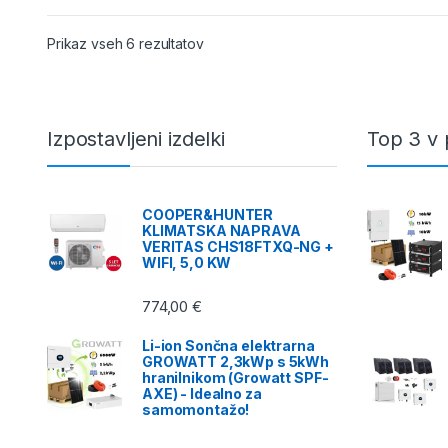
Razvrščeno po ceni: od najnižje do na
Prikaz vseh 6 rezultatov
Izpostavljeni izdelki
Top 3 v 
COOPER&HUNTER
KLIMATSKA NAPRAVA
VERITAS CHS18FTXQ-NG +
WIFI, 5,0 KW
774,00
€
Li-ion Sončna elektrarna
GROWATT 2,3kWp s 5kWh
hranilnikom (Growatt SPF-
AXE) - Idealno za
samomontažo!