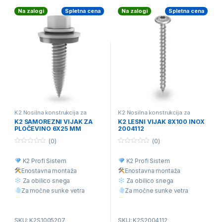
Na zalogi
Spletna cena
Na zalogi
Spletna cena
K2 Nosilna konstrukcija za
K2 Nosilna konstrukcija za
Trapezno Kritino
,
K2 Univerzalna
opečno kritino ali betonski
K2 SAMOREZNI VIJAK ZA
K2 LESNI VIJAK 8X100 INOX
nosilna konstrukcija za različne
strešnik
,
Posamezni deli nosilne
PLOČEVINO 6X25 MM
2004112
vrste kritine
,
Posamezni deli
konstrukcije
nosilne konstrukcije
1005207
(0)
(0)
0
0
o
o
K2 Profi Sistem
K2 Profi Sistem
u
u
t
t
Enostavna montaž
a
Enostavna montaž
a
o
o
f
f
Za obilico snega
Za obilico snega
5
5
Za močne sunke vetra
Za močne sunke vetra
Višja Kvaliteta
Višja Kvaliteta
Ugodna cena
Ugodna cena
SKU: K2S1005207
SKU: K2S2004112