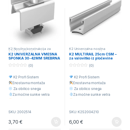
K2 Nosilna konstrukcija za
K2 Univerzalna nosilna
BOBROVEC
,
K2 Nosilna
konstrukcija za različne vrste
K2 UNIVERZALNA VMESNA
K2 MULTIRAIL 25cm CSM –
konstrukcija za opečno kritino ali
kritine
,
Posamezni deli nosilne
SPONKA 30-42MM SREBRNA
za valovitko iz pločevine
betonski strešnik
,
K2 Nosilna
konstrukcije
konstrukcija za Trapezno Kritino
,
2002514
2004210
K2 Nosilna konstrukcija za
(0)
(0)
valovito kritino
,
K2 Univerzalna
0
0
nosilna konstrukcija za različne
o
o
vrste kritine
,
Posamezni deli
K2 Profi Sistem
K2 Profi Sistem
u
u
nosilne konstrukcije
t
t
Enostavna montaž
a
Enostavna montaž
a
o
o
f
f
Za obilico snega
Za obilico snega
5
5
Za močne sunke vetra
Za močne sunke vetra
Višja Kvaliteta
Višja Kvaliteta
Ugodna cena
Ugodna cena
SKU: 2002514
SKU: K2S2004210
3,70
€
6,00
€