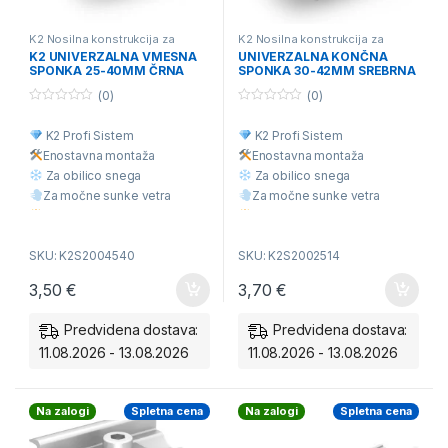
K2 Nosilna konstrukcija za
K2 Nosilna konstrukcija za
BOBROVEC
,
K2 Nosilna
BOBROVEC
,
K2 Nosilna
K2 UNIVERZALNA VMESNA
UNIVERZALNA KONČNA
konstrukcija za opečno kritino ali
konstrukcija za opečno kritino ali
SPONKA 25-40MM ČRNA
SPONKA 30-42MM SREBRNA
betonski strešnik
,
K2 Nosilna
betonski strešnik
,
K2 Nosilna
konstrukcija za Trapezno Kritino
,
konstrukcija za Trapezno Kritino
,
2004148
2002514
K2 Nosilna konstrukcija za
K2 Nosilna konstrukcija za
(0)
(0)
valovito kritino
,
K2 Univerzalna
valovito kritino
,
K2 Univerzalna
0
0
nosilna konstrukcija za različne
nosilna konstrukcija za različne
o
o
vrste kritine
,
Posamezni deli
vrste kritine
,
Posamezni deli
K2 Profi Sistem
K2 Profi Sistem
u
u
nosilne konstrukcije
nosilne konstrukcije
t
t
Enostavna montaž
a
Enostavna montaž
a
o
o
f
f
Za obilico snega
Za obilico snega
5
5
Za močne sunke vetra
Za močne sunke vetra
Višja Kvaliteta
Višja Kvaliteta
Ugodna cena
Ugodna cena
SKU: K2S2004540
SKU: K2S2002514
3,50
€
3,70
€
Predvidena dostava:
Predvidena dostava:
11.08.2026 - 13.08.2026
11.08.2026 - 13.08.2026
Na zalogi
Spletna cena
Na zalogi
Spletna cena