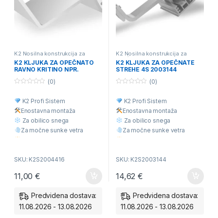
K2 Nosilna konstrukcija za
K2 Nosilna konstrukcija za
BOBROVEC
,
K2 Nosilna
opečno kritino ali betonski
K2 KLJUKA ZA OPEČNATO
K2 KLJUKA ZA OPEČNATE
konstrukcija za opečno kritino ali
strešnik
,
Posamezni deli nosilne
RAVNO KRITINO NPR.
STREHE 4S 2003144
betonski strešnik
,
Posamezni
konstrukcije
deli nosilne konstrukcije
BOBROVEC 2004416
(0)
(0)
0
0
o
o
K2 Profi Sistem
K2 Profi Sistem
u
u
t
t
Enostavna montaž
a
Enostavna montaž
a
o
o
f
f
Za obilico snega
Za obilico snega
5
5
Za močne sunke vetra
Za močne sunke vetra
Višja Kvaliteta
Višja Kvaliteta
Ugodna cena
Ugodna cena
SKU: K2S2004416
SKU: K2S2003144
11,00
€
14,62
€
Predvidena dostava:
Predvidena dostava:
11.08.2026 - 13.08.2026
11.08.2026 - 13.08.2026