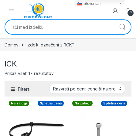
Skip to navigation
Skip to content
Slovenian
0
Išči:
Domov
Izdelki označeni z “ICK”
ICK
Razvrščeno po ceni: od najnižje do najviš
Prikaz vseh 17 rezultatov
Filters
Na zalogi
Spletna cena
Na zalogi
Spletna cena