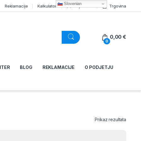
Slovenian
Reklamacije
Kalkulator
Moj račun
Trgovina
0,00
€
0
NTER
BLOG
REKLAMACIJE
O PODJETJU
Prikaz rezultata