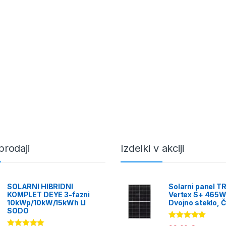
prodaji
Izdelki v akciji
SOLARNI HIBRIDNI
Solarni panel T
KOMPLET DEYE 3-fazni
Vertex S+ 465W
10kWp/10kW/15kWh LI
Dvojno steklo, Č
SODO
Ocenjeno