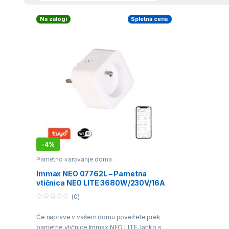
Na zalogi
Spletna cena
-
4%
Pametno varovanje doma
Immax NEO 07762L – Pametna
vtičnica NEO LITE 3680W/230V/16A
Wi-Fi Tuya
(0)
0
o
Če naprave v vašem domu povežete prek
u
t
pametne vtičnice Immax NEO LITE, lahko s