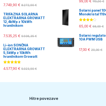
99,00
€
119,00
€
5.00
od 5
Ocenjeno
7.749,90
€
8.272,90
€
5.00
od 5
Solarni panel 1
TRIFAZNA SOLARNA
Monokristal 11
ELEKTRARNA GROWATT
12,4kWp z 10kWh
Ocenjeno
hranilnikom
65,00
€
68,00
€
4.00
od 5
Solarni regulat
7.535,25
€
9.936,35
€
10A PWM USB
Li-ion SONČNA
ELEKTRARNA GROWATT
17,00
€
20,00
€
5,5kWp z 10kWh
hranilnikom Growatt
Ocenjeno
4.577,90
€
5.023,90
€
5.00
od 5
Hitre povezave
T