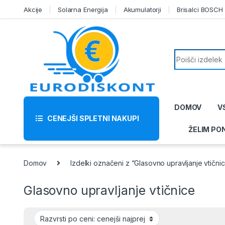
Skip to navigation
Skip to content
Akcije
Solarna Energija
Akumulatorji
Brisalci BOSCH
Search for:
DOMOV
V
CENEJŠI SPLETNI NAKUPI
ŽELIM PO
Domov
Izdelki označeni z “Glasovno upravljanje vtični
Glasovno upravljanje vtičnice