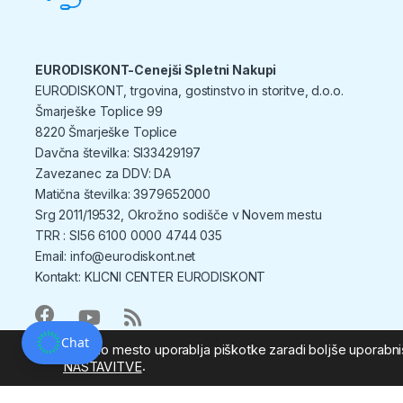
EURODISKONT-Cenejši Spletni Nakupi
EURODISKONT, trgovina, gostinstvo in storitve, d.o.o.
Šmarješke Toplice 99
8220 Šmarješke Toplice
Davčna številka: SI33429197
Zavezanec za DDV: DA
Matična številka: 3979652000
Srg 2011/19532, Okrožno sodišče v Novem mestu
TRR : SI56 6100 0000 4744 035
Email: info@eurodiskont.net
Kontakt:
KLICNI CENTER EURODISKONT
Chat
Spletno mesto uporablja piškotke zaradi boljše uporabniš
.
NASTAVITVE