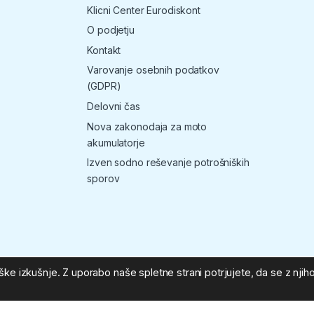
Klicni Center Eurodiskont
O podjetju
Kontakt
Varovanje osebnih podatkov
(GDPR)
Delovni čas
Nova zakonodaja za moto
akumulatorje
Izven sodno reševanje potrošniških
sporov
ke izkušnje. Z uporabo naše spletne strani potrjujete, da se z njiho