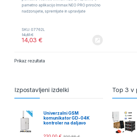
o
f
pametno aplikacijo Immax NEO PRO priročno
5
nadzorujete, spremljate in upravljate
priključene naprave na daljavo
SKU: 07762L
14,61
€
14,03
€
Prikaz rezultata
Izpostavljeni izdelki
Top 3 v 
Univerzalni GSM
komunikator GD-04K
kontroler na daljavo
220,00
€
300,86
€