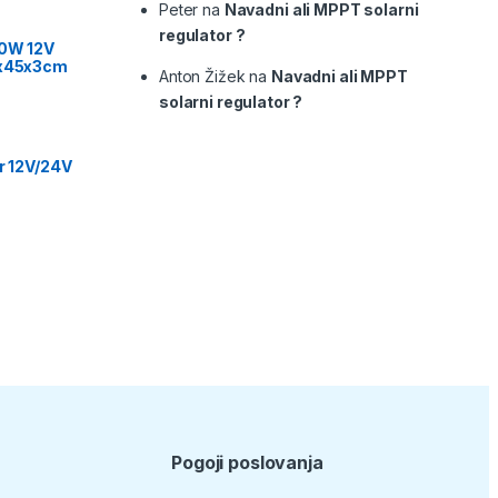
Peter
na
Navadni ali MPPT solarni
regulator ?
00W 12V
9x45x3cm
Anton Žižek
na
Navadni ali MPPT
solarni regulator ?
or 12V/24V
Pogoji poslovanja