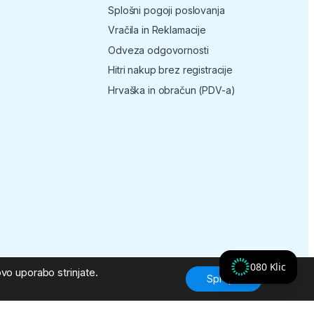
Splošni pogoji poslovanja
Vračila in Reklamacije
Odveza odgovornosti
Hitri nakup brez registracije
Hrvaška in obračun (PDV-a)
080 Klic
vo uporabo strinjate.
Sprejmi