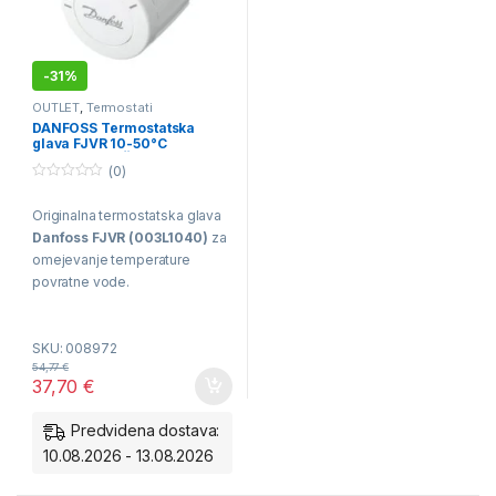
-
31%
OUTLET
,
Termostati
DANFOSS Termostatska
glava FJVR 10-50°C
(003L1040) *ČISTIMO
(0)
SKLADIŠČE*
0
o
Originalna termostatska glava
u
t
Danfoss FJVR (003L1040)
za
o
f
omejevanje temperature
5
povratne vode.
Območje:
10 – 50°C.
SKU: 008972
Uporaba:
Idealno za
54,77
€
37,70
€
manjše kopalniške zanke
talnega gretja.
Predvidena dostava:
Zanesljivost:
Nemoteno
10.08.2026 - 13.08.2026
delovanje in zaščita pred
zmrzovanjem.