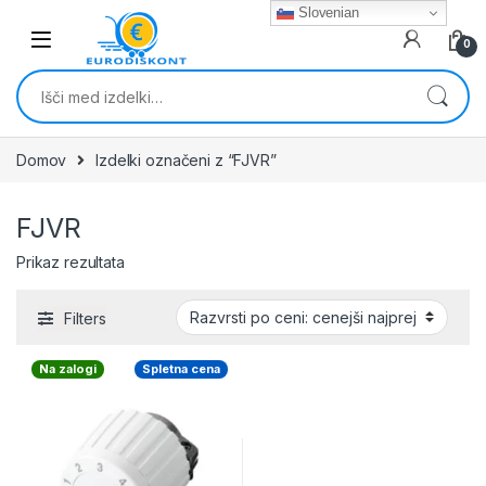
Skip to navigation
Skip to content
Slovenian
0
Išči:
Domov
Izdelki označeni z “FJVR”
FJVR
Prikaz rezultata
Filters
Na zalogi
Spletna cena