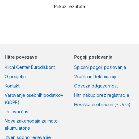
Prikaz rezultata
Združljivost:
Izključno za
uporabo z Danfoss FJVR
ventili.
Hitre povezave
Pogoji poslovanja
Klicni Center Eurodiskont
Splošni pogoji poslovanja
O podjetju
Vračila in Reklamacije
Kontakt
Odveza odgovornosti
Varovanje osebnih podatkov
Hitri nakup brez registracije
(GDPR)
Hrvaška in obračun (PDV-a)
Delovni čas
Nova zakonodaja za moto
akumulatorje
Izven sodno reševanje