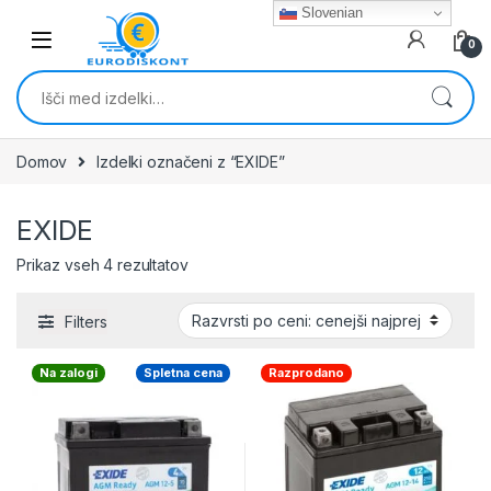
Skip to navigation
Skip to content
Slovenian
0
Išči:
Domov
Izdelki označeni z “EXIDE”
EXIDE
Razvrščeno po ceni: od najnižje do najvišj
Prikaz vseh 4 rezultatov
Filters
Na zalogi
Spletna cena
Razprodano