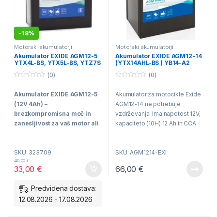
-
18%
Motorski akumulatorji
Motorski akumulatorji
Akumulator EXIDE AGM12-5
Akumulator EXIDE AGM12-14
YTX4L-BS, YTX5L-BS, YTZ7S
(YTX14AHL-BS ) YB14-A2
BS *ZALOGA*
(0)
(0)
0
0
o
o
Akumulator EXIDE AGM12-5
Akumulator za motocikle Exide
u
u
t
t
(12V 4Ah) –
AGM12-14 ne potrebuje
o
o
f
f
brezkompromisna moč in
vzdrževanja. Ima napetost 12V,
5
5
zanesljivost za vaš motor ali
kapaciteto (10H) 12 Ah in CCA
skuter!
Zasnovan s
210 A. AGM12-14 ima težo 4,0
tehnologijo AGM (Absorbent
kg. Mere so 134 mm dolge, 89
SKU: 323709
SKU: AGM1214-EXI
Glass Mat), ta akumulator ne
mm široke in 164 mm visoke.
40,00
€
zahteva vzdrževanja, je
33,00
€
66,00
€
popolnoma zatesnjen in
odporen na močne vibracije.
Predvidena dostava:
Idealna izbira za vse, ki iščejo
12.08.2026 - 17.08.2026
dolgotrajno življenjsko dobo in
visoko zagonsko moč v vseh