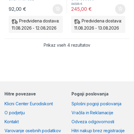
347,05
€
Zagotavlja do
4-krat daljšo
92,00
€
245,00
€
življenjsko dobo
in
maksimalno varnost brez
Predvidena dostava:
Predvidena dostava:
vzdrževanja
. Ne dopustite,
11.08.2026 - 12.08.2026
11.08.2026 - 13.08.2026
da vas mraz ustavi – izberite
originalno kakovost!
Razvrščeno po ceni: od
Prikaz vseh 4 rezultatov
Hitre povezave
Pogoji poslovanja
Klicni Center Eurodiskont
Splošni pogoji poslovanja
O podjetju
Vračila in Reklamacije
Kontakt
Odveza odgovornosti
Varovanje osebnih podatkov
Hitri nakup brez registracije