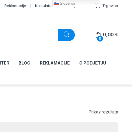
Slovenian
Reklamacije
Kalkulator
Moj račun
Trgovina
0,00
€
0
NTER
BLOG
REKLAMACIJE
O PODJETJU
Prikaz rezultata