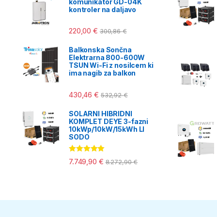
komunikator GD-04K
kontroler na daljavo
220,00
€
300,86
€
Balkonska Sončna
Elektrarna 800-600W
TSUN Wi-Fi z nosilcem ki
ima nagib za balkon
430,46
€
532,92
€
SOLARNI HIBRIDNI
KOMPLET DEYE 3-fazni
10kWp/10kW/15kWh LI
SODO
Ocenjeno
7.749,90
€
8.272,90
€
5.00
od 5