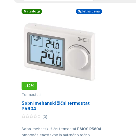
Na zalogi
Spletna cena
-
12%
Termostati
Sobni mehanski žični termostat
P5604
(0)
0
o
Sobni mehanski žični termostat
EMOS P5604
u
t
omogoča enostavno in natančno ročno