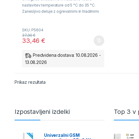
o
f
nastavitev temperature od 5 °C do 35 °C.
5
Zanesljivo deluje z ogrevalnimi in hladilnimi
sistemi, ima velik, osvetljen zaslon ter
eleganten dizajn v beli barvi.
SKU: P5604
37,90
€
33,46
€
Predvidena dostava: 10.08.2026 -
13.08.2026
Prikaz rezultata
Izpostavljeni izdelki
Top 3 v 
Univerzalni GSM