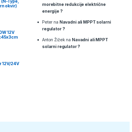
 (N-Type,
morebitne redukcije električne
rn okvir)
energije ?
Peter
na
Navadni ali MPPT solarni
regulator ?
00W 12V
9x45x3cm
Anton Žižek
na
Navadni ali MPPT
solarni regulator ?
or 12V/24V