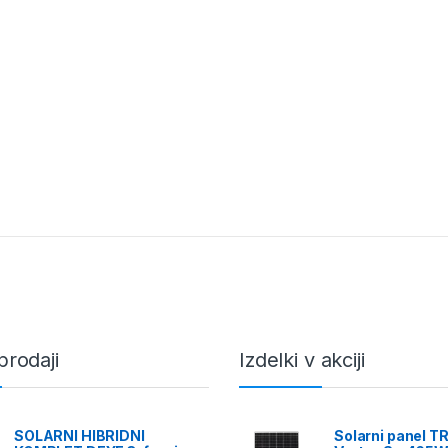
prodaji
Izdelki v akciji
SOLARNI HIBRIDNI
Solarni panel T