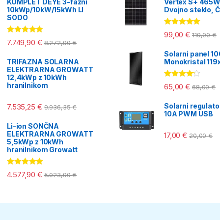
KOMPLET DEYE 3-fazni
Vertex S+ 465W
10kWp/10kW/15kWh LI
Dvojno steklo, Č
SODO
Ocenjeno
99,00
€
119,00
€
5.00
od 5
Ocenjeno
7.749,90
€
8.272,90
€
5.00
od 5
Solarni panel 1
TRIFAZNA SOLARNA
Monokristal 11
ELEKTRARNA GROWATT
12,4kWp z 10kWh
Ocenjeno
hranilnikom
65,00
€
68,00
€
4.00
od 5
Solarni regulat
7.535,25
€
9.936,35
€
10A PWM USB
Li-ion SONČNA
ELEKTRARNA GROWATT
17,00
€
20,00
€
5,5kWp z 10kWh
hranilnikom Growatt
Ocenjeno
4.577,90
€
5.023,90
€
5.00
od 5