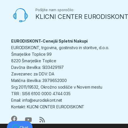
Pošljite nam sporočilo:
KLICNI CENTER EURODISKON
EURODISKONT-Cenejši Spletni Nakupi
EURODISKONT, trgovina, gostinstvo in storitve, d.o.o.
Šmarješke Toplice 99
8220 Šmarješke Toplice
Davčna številka: SI33429197
Zavezanec za DDV: DA
Matična številka: 3979652000
Srg 2011/19532, Okrožno sodišče v Novem mestu
TRR : SI56 6100 0000 4744 035
Email: info@eurodiskont.net
Kontakt:
KLICNI CENTER EURODISKONT
Chat