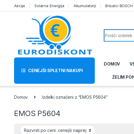
Skip to navigation
Skip to content
Akcije
Solarna Energija
Akumulatorji
Brisalci BOSCH
Search for:
DOMOV
V
CENEJŠI SPLETNI NAKUPI
ŽELIM PO
Domov
Izdelki označeni z “EMOS P5604”
EMOS P5604