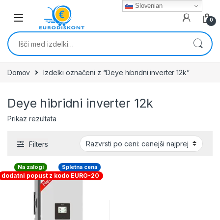
Skip to navigation
Skip to content
Slovenian
0
Išči:
Domov
Izdelki označeni z “Deye hibridni inverter 12k”
Deye hibridni inverter 12k
Prikaz rezultata
Filters
Na zalogi
Spletna cena
dodatni popust z kodo EURO-20