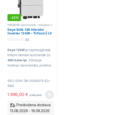
-
22%
HIBRIDNI razsmeniki - delujejo z
baterijami
,
Mrežni ON-GRID
Deye SUN-12K Hibridni
Razsmerniki
,
Otočni OFF-GRID
Inverter 12 kW – Trifazni | LV
Razsmerniki
Baterije SUN-12K-SG05LP3-
(0)
EU-SM2
0
o
Deye 12kW
je najzmogljivejši
u
t
trifazni hibridni razsmernik za
o
f
48V baterije
. Združuje
5
funkcijo razsmernika, polnilca
baterij in UPS sistema.
Moč:
12 kW (3-fazni).
SKU: SUN-12K-SG05LP3-EU-
SM2
Baterija:
Podpora za
1.999,00
€
cenovno ugodne 48V
2.562,00
€
sisteme.
Predvidena dostava:
Varnost:
Izjemno hiter
13.08.2026 - 19.08.2026
preklop ob izpadu omrežja