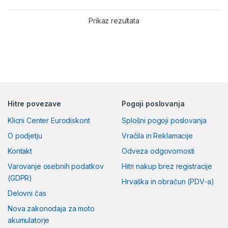
(<4ms).
Prikaz rezultata
Prilagodljivost:
100%
nesimetričen izhod po
fazah.
Hitre povezave
Pogoji poslovanja
Klicni Center Eurodiskont
Splošni pogoji poslovanja
O podjetju
Vračila in Reklamacije
Kontakt
Odveza odgovornosti
Varovanje osebnih podatkov
Hitri nakup brez registracije
(GDPR)
Hrvaška in obračun (PDV-a)
Delovni čas
Nova zakonodaja za moto
akumulatorje