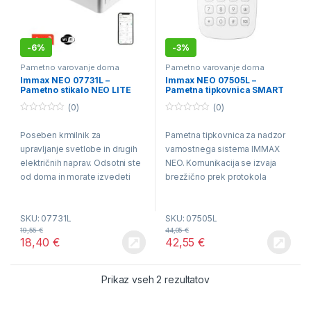
-
6%
-
3%
Pametno varovanje doma
Pametno varovanje doma
Immax NEO 07731L –
Immax NEO 07505L –
Pametno stikalo NEO LITE
Pametna tipkovnica SMART
WiFi Tuya
Zigbee 3.0 3xAAA/4,5V
(0)
(0)
0
0
o
o
Poseben krmilnik za
Pametna tipkovnica za nadzor
u
u
t
t
upravljanje svetlobe in drugih
varnostnega sistema IMMAX
o
o
f
f
električnih naprav. Odsotni ste
NEO. Komunikacija se izvaja
5
5
od doma in morate izvedeti
brezžično prek protokola
stanje električnih naprav ali jih
ZigBee 3.0, ki je združljiv s
morate vklopiti ali izklopiti?
sistemoma iOS in Android.
SKU: 07731L
SKU: 07505L
Doseg brezžične povezave:
19,55
€
44,05
€
30 m….
18,40
€
42,55
€
Razvrščeno po ceni: od
Prikaz vseh 2 rezultatov