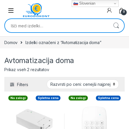
Skip to navigation
Skip to content
Slovenian
0
Išči:
Domov
Izdelki označeni z “Avtomatizacija doma”
Avtomatizacija doma
Razvrščeno po ceni: od najnižje do najvišj
Prikaz vseh 2 rezultatov
Filters
Na zalogi
Spletna cena
Na zalogi
Spletna cena